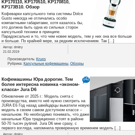
KP170110, KP170510, KP170810,
KP173B10. Обзор
Кофеварки капсульного типа системы Dolce
Gusto никогда не отличались особо
компактными габаритами, хотя казалось бы,
это должна быть одна из сильных сторон
капсульной техники в принципе.
Парадоксально и то, что чем новее модель, тем у них она все больше
и больше. По крайней мере, за редким исключением. Так [...]
Автор: dmitry
21.02.2019
Производитель:
Krups
Рубрика:
Капсульные кофемашины
,
Обзоры
Кофемашины Юра дорогие. Тем
142
более интересна новинка «эконом-
класса» Jura D6
Обновление от 2025 г.: Модель снята с
производства, вместо неё нужно смотреть на
JURA E6 Год назад швейцарцы выкатили новую
модель в своем самом доступном классе –
начальном. Но необходимо понимать, что даже
начальные Юра традиционно стоят в районе
50-70 тысяч рублей. Jura D6 мне сразу, с
первого взгляда, напомнила проверенную временем модель [...]
Автор: dmitry