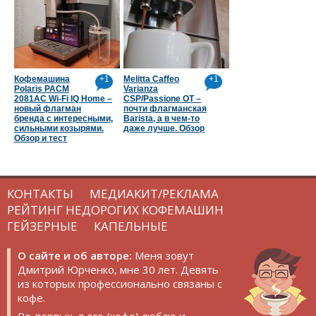
Кофемашина
+1
Melitta Caffeo
+1
Polaris PACM
Varianza
2081AC Wi-Fi IQ Home –
CSP/Passione OT –
новый флагман
почти флагманская
бренда с интересными,
Barista, а в чем-то
сильными козырями.
даже лучше. Обзор
Обзор и тест
КОНТАКТЫ
МЕДИАКИТ/РЕКЛАМА
РЕЙТИНГ НЕДОРОГИХ КОФЕМАШИН
ГЕЙЗЕРНЫЕ
КАПЕЛЬНЫЕ
О сайте и об авторе:
Меня зовут
Дмитрий Юрченко, мне 30 лет. Девять
из которых профессионально связаны с
кофе.
Во-первых, я его (кофе) люблю и