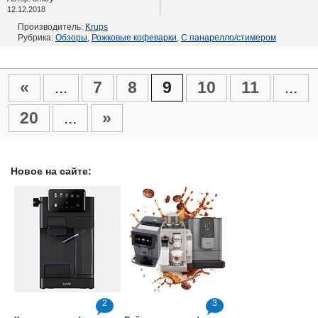
12.12.2018
Производитель:
Krups
Рубрика:
Обзоры
,
Рожковые кофеварки
,
С панарелло/стимером
«
...
7
8
9
10
11
...
20
...
»
Новое на сайте:
2
3