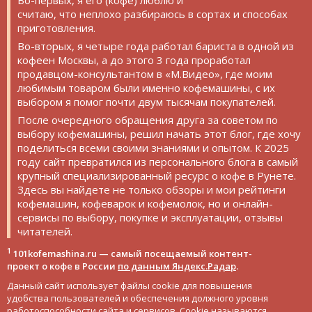
считаю, что неплохо разбираюсь в сортах и способах
приготовления.
Во-вторых, я четыре года работал бариста в одной из
кофеен Москвы, а до этого 3 года проработал
продавцом-консультантом в «М.Видео», где моим
любимым товаром были именно кофемашины, с их
выбором я помог почти двум тысячам покупателей.
После очередного обращения друга за советом по
выбору кофемашины, решил начать этот блог, где хочу
поделиться всеми своими знаниями и опытом. К 2025
году сайт превратился из персонального блога в самый
крупный специализированный ресурс о кофе в Рунете.
Здесь вы найдете не только обзоры и мои рейтинги
кофемашин, кофеварок и кофемолок, но и онлайн-
сервисы по выбору, покупке и эксплуатации, отзывы
читателей.
1
101kofemashina.ru — самый посещаемый контент-
проект о кофе в России
по данным Яндекс.Радар
.
Данный сайт использует файлы cookie для повышения
удобства пользователей и обеспечения должного уровня
работоспособности сайта и сервисов. Cookie называются