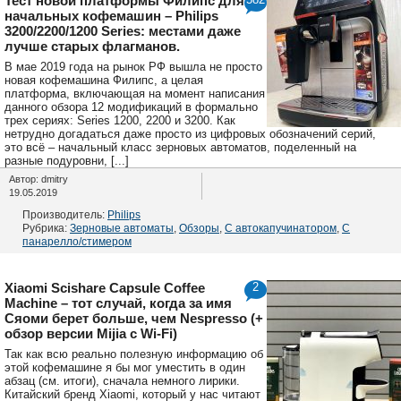
Тест новой платформы Филипс для
начальных кофемашин – Philips
3200/2200/1200 Series: местами даже
лучше старых флагманов.
В мае 2019 года на рынок РФ вышла не просто
новая кофемашина Филипс, а целая
платформа, включающая на момент написания
данного обзора 12 модификаций в формально
трех сериях: Series 1200, 2200 и 3200. Как
нетрудно догадаться даже просто из цифровых обозначений серий,
это всё – начальный класс зерновых автоматов, поделенный на
разные подуровни, [...]
Автор: dmitry
19.05.2019
Производитель:
Philips
Рубрика:
Зерновые автоматы
,
Обзоры
,
С автокапучинатором
,
С
панарелло/стимером
Xiaomi Scishare Capsule Coffee
2
Machine – тот случай, когда за имя
Сяоми берет больше, чем Nespresso (+
обзор версии Mijia с Wi-Fi)
Так как всю реально полезную информацию об
этой кофемашине я бы мог уместить в один
абзац (см. итоги), сначала немного лирики.
Китайский бренд Xiaomi, который у нас читают