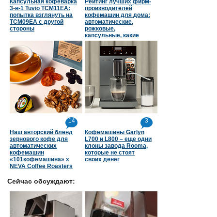
Капсульная кофеварка
Рейтинг лучших фирм-
3-в-1 Tuvio TCM11EA:
производителей
попытка взглянуть на
кофемашин для дома:
TCM09EA с другой
автоматические,
стороны
рожковые,
капсульные, какие
страны в топе
14
3
Наш авторский бленд
Кофемашины Garlyn
зернового кофе для
L700 и L800 – еще одни
автоматических
клоны завода Rooma,
кофемашин
которые не стоят
«101кофемашина» х
своих денег
NEVA Coffee Roasters
Сейчас обсуждают: