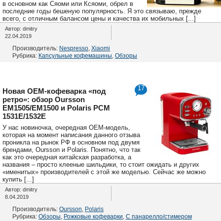
в основном как Сяоми или Ксяоми, обрел в
последние годы бешеную популярность. Я это связываю, прежде
всего, с отличным балансом цены и качества их мобильных [...]
Автор: dmitry
22.04.2019
Производитель:
Nespresso
,
Xiaomi
Рубрика:
Капсульные кофемашины
,
Обзоры
17
Новая OEM-кофеварка «под
ретро»: обзор Oursson
EM1505/EM1500 и Polaris PCM
1531E/1532E
У нас новиночка, очередная OEM-модель,
которая на момент написания данного отзыва
проникла на рынок РФ в основном под двумя
брендами, Oursson и Polaris. Понятно, что так
как это очередная китайская разработка, а
названия – просто клееные шильдики, то стоит ожидать и других
«именитых» производителей с этой же моделью. Сейчас же можно
купить [...]
Автор: dmitry
8.04.2019
Производитель:
Oursson
,
Polaris
Рубрика:
Обзоры
,
Рожковые кофеварки
,
С панарелло/стимером