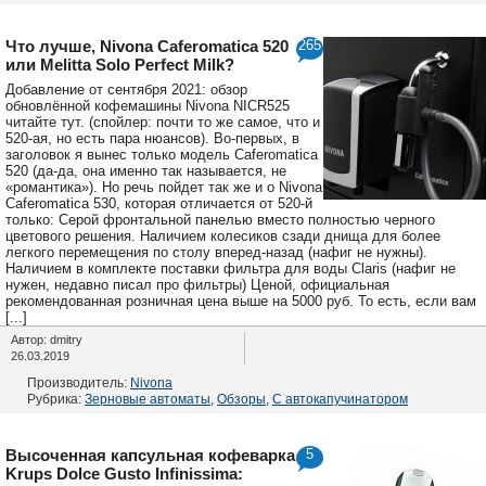
Что лучше, Nivona Caferomatica 520
265
или Melitta Solo Perfect Milk?
Добавление от сентября 2021: обзор
обновлённой кофемашины Nivona NICR525
читайте тут. (спойлер: почти то же самое, что и
520-ая, но есть пара нюансов). Во-первых, в
заголовок я вынес только модель Caferomatica
520 (да-да, она именно так называется, не
«романтика»). Но речь пойдет так же и о Nivona
Caferomatica 530, которая отличается от 520-й
только: Серой фронтальной панелью вместо полностью черного
цветового решения. Наличием колесиков сзади днища для более
легкого перемещения по столу вперед-назад (нафиг не нужны).
Наличием в комплекте поставки фильтра для воды Claris (нафиг не
нужен, недавно писал про фильтры) Ценой, официальная
рекомендованная розничная цена выше на 5000 руб. То есть, если вам
[...]
Автор: dmitry
26.03.2019
Производитель:
Nivona
Рубрика:
Зерновые автоматы
,
Обзоры
,
С автокапучинатором
Высоченная капсульная кофеварка
5
Krups Dolce Gusto Infinissima: