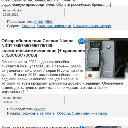
совершенно естественно, если вспомнить
родословную производителей. Оба эти российских бренда [...]
Автор: dmitry
19.06.2019
Производитель:
Kitfort
,
Vitek
Рубрика:
Обзоры
,
Рожковые кофеварки
,
С панарелло/стимером
Обзор обновления 7 серии Nivona
292
NICR 756/759/769/779/789:
косметические изменения (+ сравнение
с 758/768/778/788)
Обновление от 2022 г: данная линейка
считается уже «устаревшей 7 серией», обзор
актуального поколения 7 серии Nivona читайте
здесь. В конце 2018 года вышло обновление
седьмой серии немецкого бренда Нивона, в
котором ко всем прошлым артикулам добавили единицу. Обновление
вышло достаточно стремительно по меркам автоматических
кофемашин [...]
Автор: dmitry
8.06.2019
Производитель:
Nivona
Рубрика:
Зерновые автоматы
,
Обзоры
,
С автокапучинатором
582