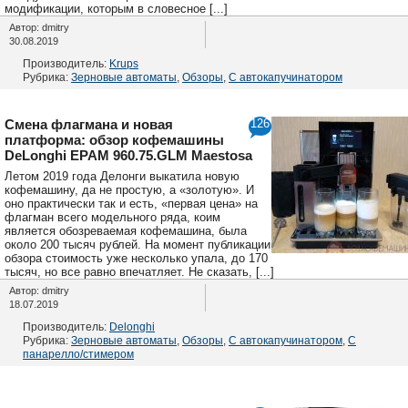
модификации, которым в словесное [...]
Автор: dmitry
30.08.2019
Производитель:
Krups
Рубрика:
Зерновые автоматы
,
Обзоры
,
С автокапучинатором
Смена флагмана и новая
126
платформа: обзор кофемашины
DeLonghi EPAM 960.75.GLM Maestosa
Летом 2019 года Делонги выкатила новую
кофемашину, да не простую, а «золотую». И
оно практически так и есть, «первая цена» на
флагман всего модельного ряда, коим
является обозреваемая кофемашина, была
около 200 тысяч рублей. На момент публикации
обзора стоимость уже несколько упала, до 170
тысяч, но все равно впечатляет. Не сказать, [...]
Автор: dmitry
18.07.2019
Производитель:
Delonghi
Рубрика:
Зерновые автоматы
,
Обзоры
,
С автокапучинатором
,
С
панарелло/стимером