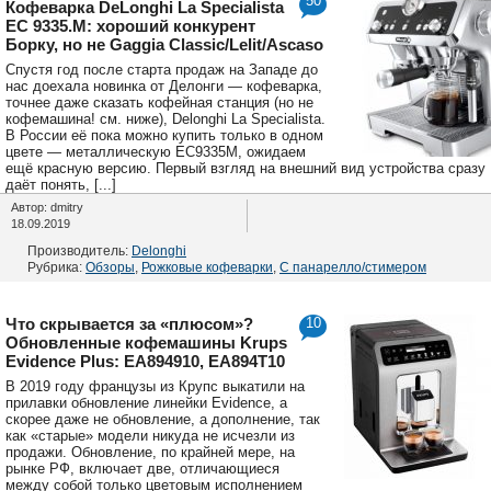
50
Кофеварка DeLonghi La Specialista
EC 9335.M: хороший конкурент
Борку, но не Gaggia Classic/Lelit/Ascaso
Спустя год после старта продаж на Западе до
нас доехала новинка от Делонги — кофеварка,
точнее даже сказать кофейная станция (но не
кофемашина! см. ниже), Delonghi La Specialista.
В России её пока можно купить только в одном
цвете — металлическую EC9335M, ожидаем
ещё красную версию. Первый взгляд на внешний вид устройства сразу
даёт понять, [...]
Автор: dmitry
18.09.2019
Производитель:
Delonghi
Рубрика:
Обзоры
,
Рожковые кофеварки
,
С панарелло/стимером
Что скрывается за «плюсом»?
10
Обновленные кофемашины Krups
Evidence Plus: EA894910, EA894T10
В 2019 году французы из Крупс выкатили на
прилавки обновление линейки Evidence, а
скорее даже не обновление, а дополнение, так
как «старые» модели никуда не исчезли из
продажи. Обновление, по крайней мере, на
рынке РФ, включает две, отличающиеся
между собой только цветовым исполнением