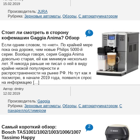
15.02.2019
Производитель:
JURA
Рубрика:
Зерновые автоматы
,
Обзоры
,
С автокапучинатором
Стоит ли смотреть в сторону
6
кофемашин Gaggia Anima? Обзор
Если одним словом, то «нет». По крайней мере
пока она дороже, чем новые Philips 5000-й
серии. Вообще говоря, серия Gaggia Anima
довольно старая, ей как минимум несколько
лет. Я никогда раньше не писал о ней в виду
крайне низкой популярности и
распространенности на рынке РФ. Но тут как я
посмотрю, в начале 2019 года, появился спрос
на информацию [...]
Автор: dmitry
12.02.2019
Производитель:
Gaggia
Рубрика:
Зерновые автоматы
,
Обзоры
,
С автокапучинатором
,
С
панарелло/стимером
Самый короткий обзор:
2
Bosch TAS1001/1002/1003/1006/1007
Tassimo Happy