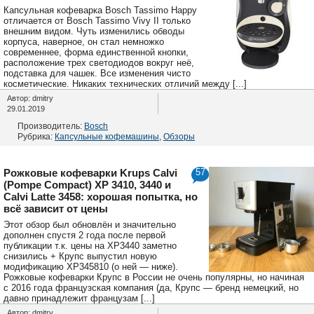
Капсульная кофеварка Bosch Tassimo Happy
отличается от Bosch Tassimo Vivy II только
внешним видом. Чуть изменились обводы
корпуса, наверное, он стал немножко
современнее, форма единственной кнопки,
расположение трех светодиодов вокруг неё,
подставка для чашек. Все изменения чисто
косметические. Никаких технических отличий между [...]
Автор: dmitry
29.01.2019
Производитель:
Bosch
Рубрика:
Капсульные кофемашины
,
Обзоры
Рожковые кофеварки Krups Calvi
57
(Pompe Compact) XP 3410, 3440 и
Calvi Latte 3458: хорошая попытка, но
всё зависит от цены
Этот обзор был обновлён и значительно
дополнен спустя 2 года после первой
публикации т.к. цены на XP3440 заметно
снизились + Крупс выпустил новую
модификацию XP345810 (о ней — ниже).
Рожковые кофеварки Крупс в России не очень популярны, но начиная
с 2016 года французская компания (да, Крупс — бренд немецкий, но
давно принадлежит французам [...]
Автор: dmitry