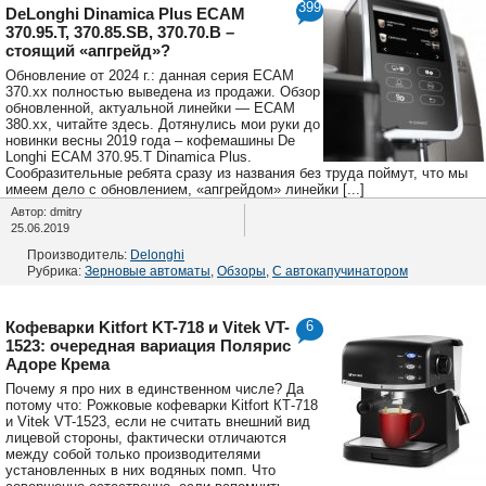
399
DeLonghi Dinamica Plus ECAM
370.95.T, 370.85.SB, 370.70.B –
стоящий «апгрейд»?
Обновление от 2024 г.: данная серия ECAM
370.xx полностью выведена из продажи. Обзор
обновленной, актуальной линейки — ECAM
380.xx, читайте здесь. Дотянулись мои руки до
новинки весны 2019 года – кофемашины De
Longhi ECAM 370.95.T Dinamica Plus.
Сообразительные ребята сразу из названия без труда поймут, что мы
имеем дело с обновлением, «апгрейдом» линейки [...]
Автор: dmitry
25.06.2019
Производитель:
Delonghi
Рубрика:
Зерновые автоматы
,
Обзоры
,
С автокапучинатором
Кофеварки Kitfort KT-718 и Vitek VT-
6
1523: очередная вариация Полярис
Адоре Крема
Почему я про них в единственном числе? Да
потому что: Рожковые кофеварки Kitfort КТ-718
и Vitek VT-1523, если не считать внешний вид
лицевой стороны, фактически отличаются
между собой только производителями
установленных в них водяных помп. Что