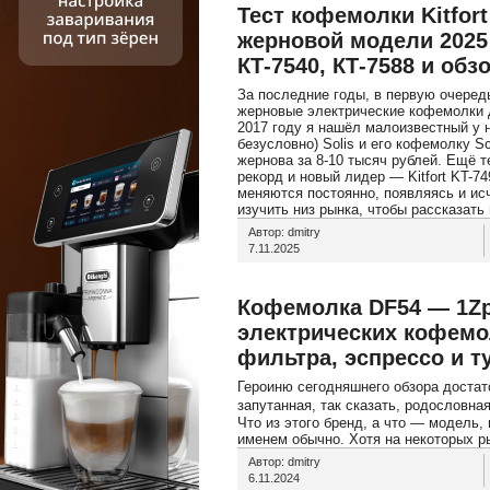
Тест кофемолки Kitfort
жерновой модели 2025 г
КТ-7540, КТ-7588 и обз
За последние годы, в первую очеред
жерновые электрические кофемолки 
2017 году я нашёл малоизвестный у н
безусловно) Solis и его кофемолку S
жернова за 8-10 тысяч рублей. Ещё т
рекорд и новый лидер — Kitfort KT-74
меняются постоянно, появляясь и исч
изучить низ рынка, чтобы рассказать в
Автор: dmitry
7.11.2025
Кофемолка DF54 — 1Zp
электрических кофемо
фильтра, эспрессо и т
Героиню сегодняшнего обзора достат
запутанная, так сказать, родословна
Что из этого бренд, а что — модель,
именем обычно. Хотя на некоторых ры
Автор: dmitry
6.11.2024