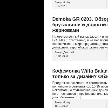
Автор: dmitry
9.05.2023
Demoka GR 0203. Обзо
брутальной и дорогой
жерновами
На отечественный рынок завезли ин
GR 0203. Естественно, я не мог пройт
европейские, в мире продаётся доста
домашнем, европейском рынке эти коф
Автор: Дмитрий
21.04.2023
Кофемолка Wilfa Bala
только за дизайн? Обз
Продолжаю разбирать и тестировать
популярного сегмента «до 10-15 тыс
максимально функциональные домашн
не относящиеся к профессиональным
для обывателя, [...]
Автор: dmitry
16.12.2022