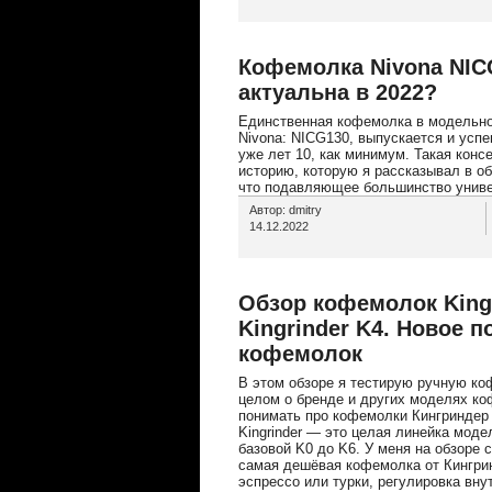
Кофемолка Nivona NIC
актуальна в 2022?
Единственная кофемолка в модельно
Nivona: NICG130, выпускается и усп
уже лет 10, как минимум. Такая конс
историю, которую я рассказывал в обз
что подавляющее большинство универ
Автор: dmitry
14.12.2022
Обзор кофемолок Kingr
Kingrinder K4. Новое 
кофемолок
В этом обзоре я тестирую ручную коф
целом о бренде и других моделях ко
понимать про кофемолки Кингриндер
Kingrinder — это целая линейка моде
базовой K0 до K6. У меня на обзоре с
самая дешёвая кофемолка от Кингри
эспрессо или турки, регулировка вну