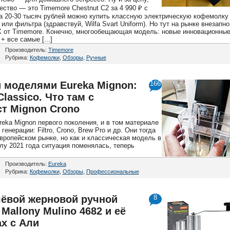
ество — это Timemore Chestnut С2 за 4 990 ₽ с
 За 20-30 тысяч рублей можно купить классную электрическую кофемолку
 или фильтра (здравствуй, Wilfa Svart Uniform). Но тут на рынке внезапно
 X от Timemore. Конечно, многообещающая модель: новые инновационны
 все самые [...]
Производитель:
Timemore
Рубрика:
Кофемолки
,
Обзоры
,
Ручные
 моделями Eureka Mignon:
166
Classico. Что там с
т Mignon Crono
eka Mignon первого поколения, и в том материале
енерации: Filtro, Crono, Brew Pro и др. Они тогда
европейском рынке, но как и классическая модель в
лу 2021 года ситуация поменялась, теперь
Производитель:
Eureka
Рубрика:
Кофемолки
,
Обзоры
,
Профессиональные
шёвой жерновой ручной
8
Mallony Mulino 4682 и её
х с Али