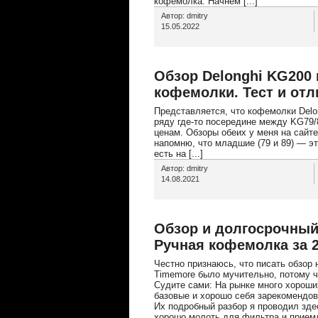
кофемолка. Начнём [...]
Автор: dmitry
15.05.2022
Обзор Delonghi KG200
кофемолки. Тест и отл
Представляется, что кофемолки Del
ряду где-то посередине между KG79/8
ценам. Обзоры обеих у меня на сайте 
напомню, что младшие (79 и 89) — э
есть на [...]
Автор: dmitry
14.08.2021
Обзор и долгосрочный 
Ручная кофемолка за 
Честно признаюсь, что писать обзор
Timemore было мучительно, потому чт
Судите сами: На рынке много хороши
базовые и хорошо себя зарекомендов
Их подробный разбор я проводил зде
хорошо молоть для фильтра и приемл