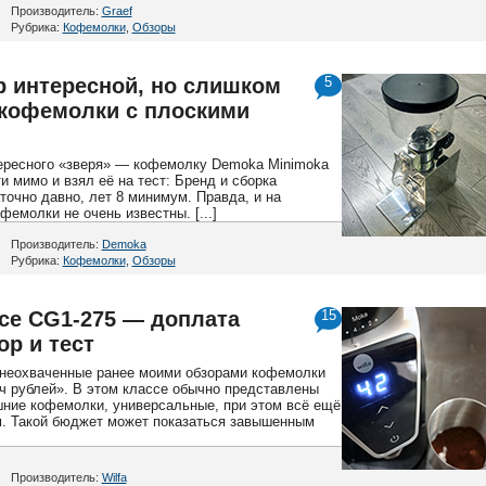
Производитель:
Graef
Рубрика:
Кофемолки
,
Обзоры
р интересной, но слишком
5
 кофемолки с плоскими
тересного «зверя» — кофемолку Demoka Minimoka
и мимо и взял её на тест: Бренд и сборка
точно давно, лет 8 минимум. Правда, и на
емолки не очень известны. [...]
Производитель:
Demoka
Рубрика:
Кофемолки
,
Обзоры
nce CG1-275 — доплата
15
ор и тест
 неохваченные ранее моими обзорами кофемолки
яч рублей». В этом классе обычно представлены
ие кофемолки, универсальные, при этом всё ещё
. Такой бюджет может показаться завышенным
Производитель:
Wilfa