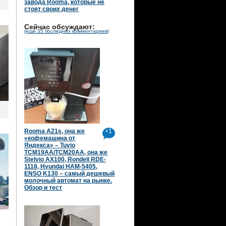
завода Rooma, которые не
стоят своих денег
Сейчас обсуждают:
(ещё 35 последних комментариев)
Rooma A21s, она же
+1
«кофемашина от
Яндекса» – Tuvio
TCM19AA/TCM20AA, она же
Stelvio AX100, Rondell RDE-
1118, Hyundai HAM-5405,
ENSO K130 – самый дешевый
молочный автомат на рынке.
Обзор и тест