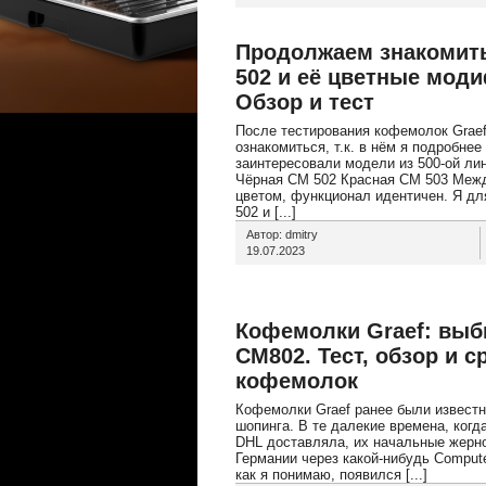
Продолжаем знакомить
502 и её цветные моди
Обзор и тест
После тестирования кофемолок Graef
ознакомиться, т.к. в нём я подробне
заинтересовали модели из 500-ой ли
Чёрная CM 502 Красная CM 503 Межд
цветом, функционал идентичен. Я д
502 и [...]
Автор: dmitry
19.07.2023
Кофемолки Graef: выб
CM802. Тест, обзор и 
кофемолок
Кофемолки Graef ранее были известн
шопинга. В те далекие времена, когд
DHL доставляла, их начальные жерн
Германии через какой-нибудь Computer
как я понимаю, появился [...]