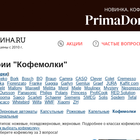
АКЦИИ
ЧАСТЫЕ ВОПРОС
рии "Кофемолки"
арки
)
:
eko
Bork
Bosch
BQ
Braun
Carrera
CASO
Clever
Colet
Cremesso
ka
Fiorenzato
Franke
Gaggia
Garlyn
Gemlux
Graef
JURA
Kaffit com
elit
Mallony
Maxwell
Melitta
Merol
Miele
Moulinex
Mystery
Nespress
Oursson
Panasonic
Philips
Polaris
Princess
ProfiCook
RED Solution
ooma
Saeco
Scarlett
Schaerer
Siemens
SMEG
Solis
Spidem
Tefal
caco
Whitebird
Wilfa
WMF
Xiaomi
ZH
Зерновые автоматы
Капсульные
Рожковые
Капельные
Кофемолки
ональные
типов: ножевые, псевдожерновые, жерновые. Подробнее о классах кофемоло
к выбрать кофемолку»
.
берите кофемолку за 3 вопроса!