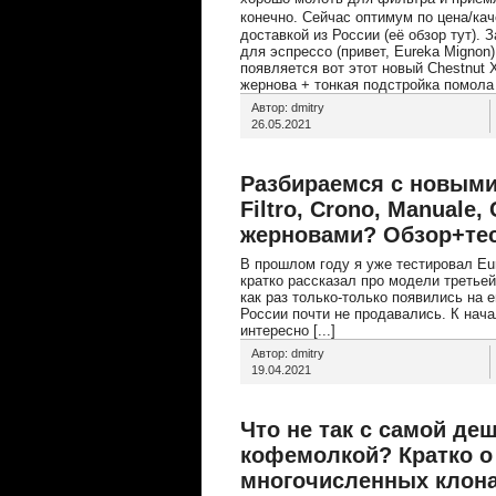
конечно. Сейчас оптимум по цена/кач
доставкой из России (её обзор тут).
для эспрессо (привет, Eureka Mignon)
появляется вот этот новый Chestnut
жернова + тонкая подстройка помола +
Автор: dmitry
26.05.2021
Разбираемся с новыми
Filtro, Crono, Manuale, 
жерновами? Обзор+тес
В прошлом году я уже тестировал Eur
кратко рассказал про модели третьей г
как раз только-только появились на 
России почти не продавались. К нача
интересно [...]
Автор: dmitry
19.04.2021
Что не так с самой де
кофемолкой? Кратко о 
многочисленных клона