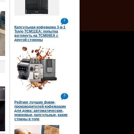
2
Капсульная кофеварка 3-в-1
Tuvio TCM11EA: попытка
взглянуть на TCM09EA с
другой стороны
3
Рейтинг лучших фирм-
производителей кофемашин
для дома: автоматические,
рожковые, капсульные, какие
страны в топе