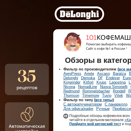
Обзоры в катего
Фильтр по производителям (
все м
AeroPress
Ariete
Ascaso
Baratza
B
Delonghi
Demoka
DF
Endever
Eure
Kingrinder
Kitfort
Krups
Lagostina
L
Nivona
NomadLine
Nuova Simonelli
Redmond
Rommelsbacher
Rondell
R
Thomson
Timemore
Tuvio
Vitek
Wa
Фильтр по типу (
все типы
)
:
С автокапучинатором
С панарелло
Для офиса/кафе
Ручные
Професси
Подробные обзоры кофемолок всех 
читайте в отдельном материале
«Ка
Пройдите мой авторский тест
и под