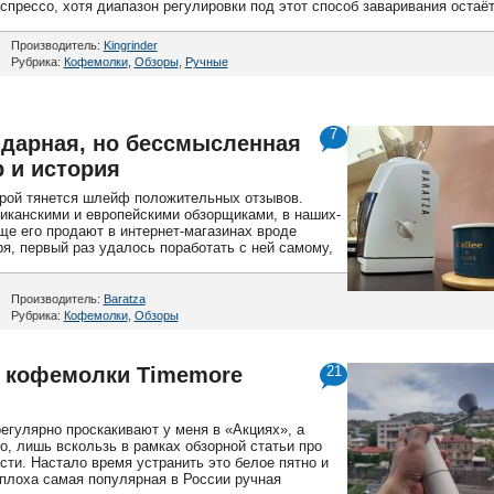
прессо, хотя диапазон регулировки под этот способ заваривания остаё
Производитель:
Kingrinder
Рубрика:
Кофемолки
,
Обзоры
,
Ручные
7
ндарная, но бессмысленная
р и история
орой тянется шлейф положительных отзывов.
риканскими и европейскими обзорщиками, в наших-
ще его продают в интернет-магазинах вроде
я, первый раз удалось поработать с ней самому,
Производитель:
Baratza
Рубрика:
Кофемолки
,
Обзоры
й кофемолки Timemore
21
егулярно проскакивают у меня в «Акциях», а
о, лишь вскользь в рамках обзорной статьи про
ти. Настало время устранить это белое пятно и
 плоха самая популярная в России ручная