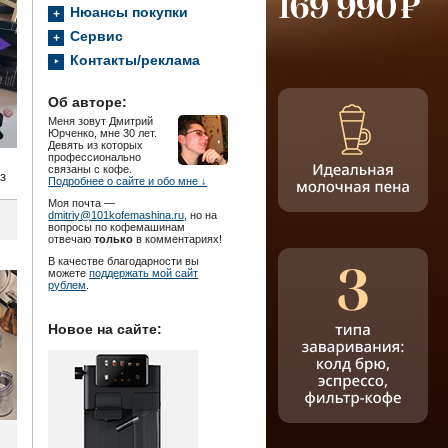
Нюансы покупки
Сервис
Контакты/реклама
Об авторе:
Меня зовут Дмитрий
Юрченко, мне 30 лет.
Девять из которых
профессионально
связаны с кофе.
з
Подробнее о сайте и обо мне ↓
Моя почта —
dmitriy@101kofemashina.ru
, но на
вопросы по кофемашинам
отвечаю
только
в комментариях!
В качестве благодарности вы
можете
поддержать мой сайт
рублем
.
Новое на сайте: