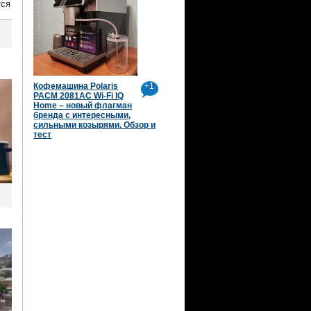
тся
Кофемашина Polaris
+1
PACM 2081AC Wi-Fi IQ
Home – новый флагман
бренда с интересными,
сильными козырями. Обзор и
тест