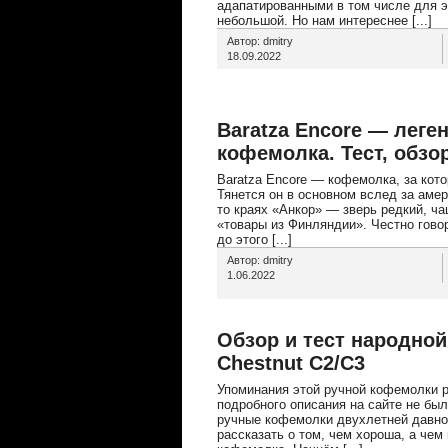
адапатированными в том числе для эс
небольшой. Но нам интереснее [...]
Автор: dmitry
18.09.2022
Baratza Encore — леге
кофемолка. Тест, обзо
Baratza Encore — кофемолка, за кот
Тянется он в основном вслед за аме
то краях «Анкор» — зверь редкий, ча
«товары из Финляндии». Честно говор
до этого [...]
Автор: dmitry
1.06.2022
Обзор и тест народно
Chestnut C2/C3
Упоминания этой ручной кофемолки р
подробного описания на сайте не был
ручные кофемолки двухлетней давнос
рассказать о том, чем хороша, а чем