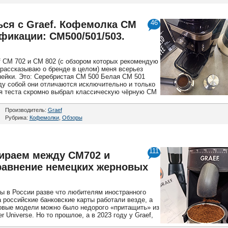
ся с Graef. Кофемолка CM
46
фикации: CM500/501/503.
 CM 702 и CM 802 (с обзором которых рекомендую
е рассказываю о бренде в целом) меня всерьез
нейки. Это: Серебристая CM 500 Белая CM 501
у собой они отличаются исключительно и только
ля теста скромно выбрал классическую чёрную CM
Производитель:
Graef
Рубрика:
Кофемолки
,
Обзоры
111
ираем между CM702 и
сравнение немецких жерновых
ы в России разве что любителям иностранного
а российские банковские карты работали везде, а
овые модели можно было недорого «притащить» из
 Universe. Но то прошлое, а в 2023 году у Graef,