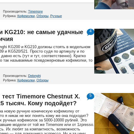
Производитель:
Timemore
Рубрика:
Кофемолки
,
Обзоры
,
Ручные
 и KG210: не самые удачные
4
ичия
onghi KG200 и KG210 должны стоять в модельном
9 и KG520/521. Просто судя по артикулу и по
давно есть (тут и тут, соответственно). Кратко
то так называемые псевдожерновые кофемолки, то
Производитель:
Delonghi
Рубрика:
Кофемолки
,
Обзоры
тест Timemore Chestnut X.
5
25 тысяч. Кому подойдет?
 на новую ручную коническую кофемолку от
о я никак не мог понять кому же она подходит?
х ручных кофемолок за 5000-10000 рублей. Это
авшие модели от той же Timemore или от 1zpresso.
сь. Их любят за компактность, возможность
емо — для домашнего эспрессо. Ну и за цену,