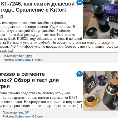
15
 КТ-7246, как самой дешевой
ода. Сравнение с Kitfort
ор
ь благодаря стараниям китайских фабрик,
для дома сильно подешевели. Судите сами: В
ас тогда немецкий бренд (китайской сборки,
cala — это был рекорд для тех лет. Настоящие
ех рублей. К 2022 году образовался новый ценовой
9 за 6-7 тысяч уже этих рублей. Но время не стоит на месте, а модели
езая. 749-й Китфорт уже не продаётся. Соответственно, я решил ещё ра
ам, [...]
Производитель:
Kitfort
Рубрика:
Кофемолки
,
Обзоры
resso в сегменте
46
лок? Обзор и тест для
урки
очно сложно представить, потому что у неё
я. Если вкратце, то называется кофемолка DF54․
 не очень ясно. Но продаётся она именно под таким
нках у производителя есть партнёры, которые [...]
Производитель:
DF
Рубрика:
Кофемолки
,
Обзоры