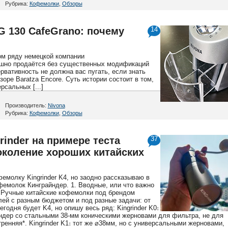
Рубрика:
Кофемолки
,
Обзоры
G 130 CafeGrano: почему
14
м ряду немецкой компании
ешно продаётся без существенных модификаций
ервативность не должна вас пугать, если знать
оре Baratza Encore. Суть истории состоит в том,
сальных [...]
Производитель:
Nivona
Рубрика:
Кофемолки
,
Обзоры
inder на примере теста
37
поколение хороших китайских
емолку Kingrinder K4, но заодно рассказываю в
фемолок Кинграйндер. 1. Вводные, или что важно
 Ручные китайские кофемолки под брендом
лей с разным бюджетом и под разные задачи: от
егодня будет K4, но опишу весь ряд: Kingrinder K0։
ндер со стальными 38-мм коническими жерновами для фильтра, не для
тренняя*. Kingrinder K1։ тот же ⌀38мм, но с универсальными жерновами,