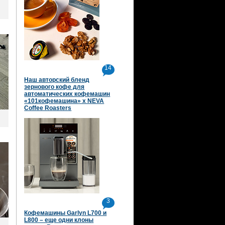
14
Наш авторский бленд
зернового кофе для
автоматических кофемашин
«101кофемашина» х NEVA
Coffee Roasters
3
Кофемашины Garlyn L700 и
L800 – еще одни клоны