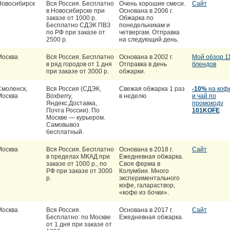
Новосибирск
Вся Россия. Бесплатно
Очень хорошие смеси.
Сайт
в Новосибирске при
Основана в 2006 г.
заказе от 1000 р.
Обжарка по
Бесплатно СДЭК ПВЗ
понедельникам и
по РФ при заказе от
четвергам. Отправка
2500 р.
на следующий день.
Москва
Вся Россия. Бесплатно
Основана в 2002 г.
Мой обзор 1
в ряд городов от 1 дня
Отправка в день
блендов
при заказе от 3000 р.
обжарки.
Смоленск,
Вся Россия (СДЭК,
Свежая обжарка 1 раз
-10%
на коф
Москва
Boxberry,
в неделю
и чай по
Яндекс.Доставка,
промокоду
Почта России). По
101KOFE
Москве — курьером.
Самовывоз
бесплатный.
Москва
Вся Россия. Бесплатно
Основана в 2018 г.
Сайт
в пределах МКАД при
Ежедневная обжарка.
заказе от 1000 р., по
Своя ферма в
РФ при заказе от 3000
Колумбии. Много
р.
экспериментального
кофе, галараствор,
«кофе из бочки».
Москва
Вся Россия.
Основана в 2017 г.
Сайт
Бесплатно: по Москве
Ежедневная обжарка.
от 1 дня при заказе от