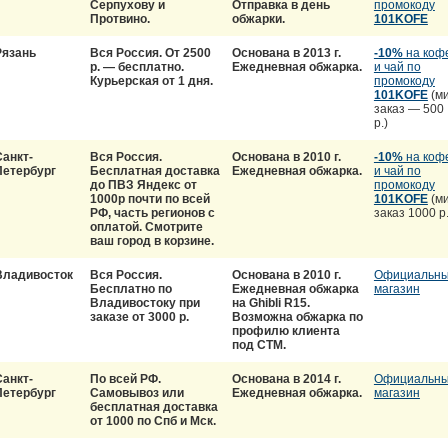
Серпухову и
Отправка в день
промокоду
Протвино.
обжарки.
101KOFE
Рязань
Вся Россия. От 2500
Основана в 2013 г.
-10%
на коф
р. — бесплатно.
Ежедневная обжарка.
и чай по
Курьерская от 1 дня.
промокоду
101KOFE
(ми
заказ — 500
р.)
Санкт-
Вся Россия.
Основана в 2010 г.
-10%
на коф
Петербург
Бесплатная доставка
Ежедневная обжарка.
и чай по
до ПВЗ Яндекс от
промокоду
1000р почти по всей
101KOFE
(ми
РФ, часть регионов с
заказ 1000 р.
оплатой. Смотрите
ваш город в корзине.
Владивосток
Вся Россия.
Основана в 2010 г.
Официальн
Бесплатно по
Ежедневная обжарка
магазин
Владивостоку при
на Ghibli R15.
заказе от 3000 р.
Возможна обжарка по
профилю клиента
под СТМ.
Санкт-
По всей РФ.
Основана в 2014 г.
Официальн
Петербург
Самовывоз или
Ежедневная обжарка.
магазин
бесплатная доставка
от 1000 по Спб и Мск.