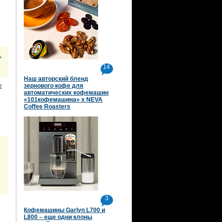
1
14
Наш авторский бленд
е
зернового кофе для
автоматических кофемашин
«101кофемашина» х NEVA
Coffee Roasters
3
Кофемашины Garlyn L700 и
L800 – еще одни клоны