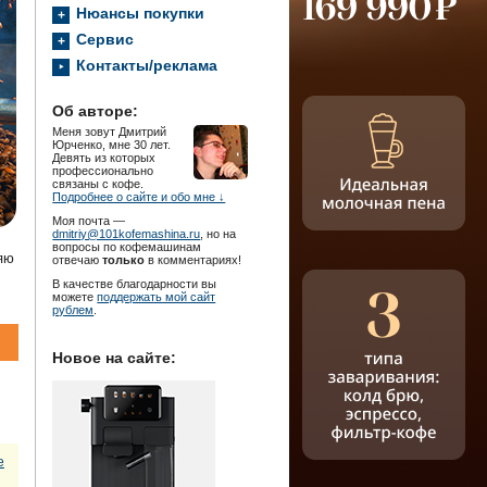
Нюансы покупки
Сервис
Контакты/реклама
Об авторе:
Меня зовут Дмитрий
Юрченко, мне 30 лет.
Девять из которых
профессионально
связаны с кофе.
Подробнее о сайте и обо мне ↓
Моя почта —
dmitriy@101kofemashina.ru
, но на
вопросы по кофемашинам
яю
отвечаю
только
в комментариях!
В качестве благодарности вы
можете
поддержать мой сайт
рублем
.
Новое на сайте:
е