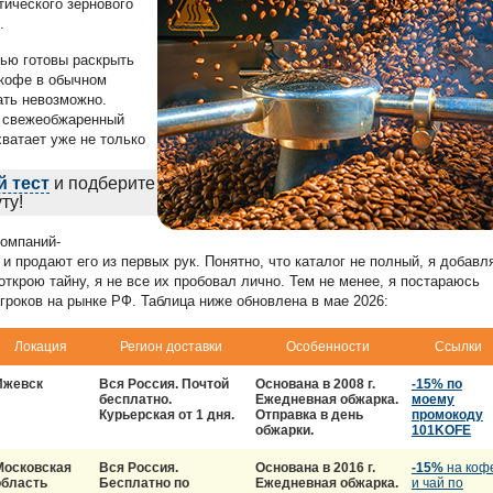
тического зернового
.
тью готовы раскрыть
й кофе в обычном
ать невозможно.
ь свежеобжаренный
ватает уже не только
 тест
и подберите
ту!
компаний-
и продают его из первых рук. Понятно, что каталог не полный, я добавл
ткрою тайну, я не все их пробовал лично. Тем не менее, я постараюсь
гроков на рынке РФ. Таблица ниже обновлена в мае 2026:
Локация
Регион доставки
Особенности
Ссылки
Ижевск
Вся Россия. Почтой
Основана в 2008 г.
-15% по
бесплатно.
Ежедневная обжарка.
моему
Курьерская от 1 дня.
Отправка в день
промокоду
обжарки.
101KOFE
Московская
Вся Россия.
Основана в 2016 г.
-15%
на коф
область
Бесплатно по
Ежедневная обжарка.
и чай по