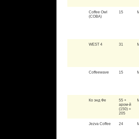
Coffee Owl
15
(СОВА)
WEST 4
31
Coffeewave
15
Ко энд Фе
55 +
аром-й
(150) =
205
Jezva Coffee
24