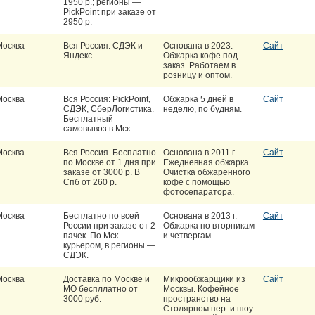
1950 р.; регионы —
PickPoint при заказе от
2950 р.
Москва
Вся Россия: СДЭК и
Основана в 2023.
Сайт
Яндекс.
Обжарка кофе под
заказ. Работаем в
розницу и оптом.
Москва
Вся Россия: PickPoint,
Обжарка 5 дней в
Сайт
СДЭК, СберЛогистика.
неделю, по будням.
Бесплатный
самовывоз в Мск.
Москва
Вся Россия. Бесплатно
Основана в 2011 г.
Сайт
по Москве от 1 дня при
Ежедневная обжарка.
заказе от 3000 р. В
Очистка обжаренного
Спб от 260 р.
кофе с помощью
фотосепаратора.
Москва
Бесплатно по всей
Основана в 2013 г.
Сайт
России при заказе от 2
Обжарка по вторникам
пачек. По Мск
и четвергам.
курьером, в регионы —
СДЭК.
Москва
Доставка по Москве и
Микрообжарщики из
Сайт
МО беспллатно от
Москвы. Кофейное
3000 руб.
пространство на
Столярном пер. и шоу-