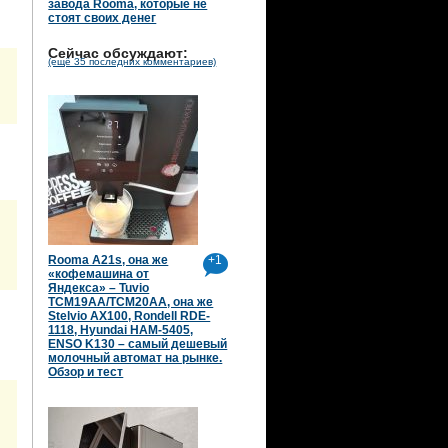
завода Rooma, которые не
стоят своих денег
Сейчас обсуждают:
(ещё 35 последних комментариев)
Rooma A21s, она же
+1
«кофемашина от
Яндекса» – Tuvio
TCM19AA/TCM20AA, она же
Stelvio AX100, Rondell RDE-
1118, Hyundai HAM-5405,
ENSO K130 – самый дешевый
молочный автомат на рынке.
Обзор и тест