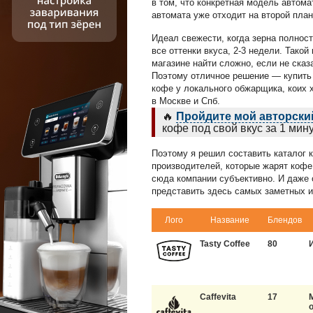
в том, что конкретная модель автома
автомата уже отходит на второй план
Идеал свежести, когда зерна полнос
все оттенки вкуса, 2-3 недели. Тако
магазине найти сложно, если не сказ
Поэтому отличное решение — купит
кофе у локального обжарщика, коих х
в Москве и Спб.
🔥
Пройдите мой авторский
кофе под свой вкус за 1 мину
Поэтому я решил составить каталог 
производителей, которые жарят кофе 
сюда компании субъективно. И даже о
представить здесь самых заметных и
Лого
Название
Блендов
Tasty Coffee
80
Caffevita
17