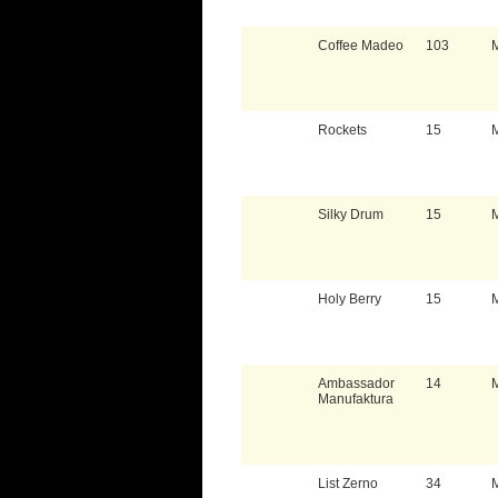
Coffee Madeo
103
Rockets
15
Silky Drum
15
Holy Berry
15
Ambassador
14
Manufaktura
List Zerno
34