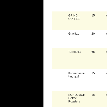
GRIND
15
COFFEE
Gravitas
20
Torrefacto
65
Кооператив
15
Черный
KURLOVICH
16
Coffee
Roastery