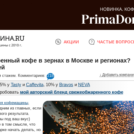
АКЦИИ
ЧАСТЫЕ ВОПРОС
енный кофе в зернах в Москве и регионах?
ей
↓ Добавить компани
м стажем. Комментариев:
218
15% у
Tasty
и
Caffevita
, 10% у
Bravos
и
NEVA
пробовать
мой авторский бленд свежеобжаренного кофе
ля кофемашины
,
дним из главных, если
вого результата.
ны под ваш вкус)
 в том смысле, что
рке начать делать, но