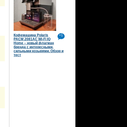
Кофемашина Polaris
+1
PACM 2081AC Wi-Fi IQ
Home – новый флагман
бренда с интересными,
сильными козырями. Обзор и
тест