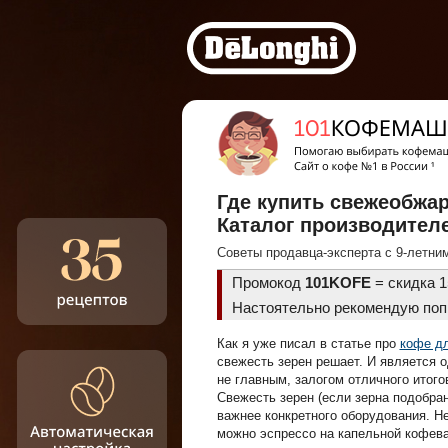
Где купить свежеобжар
Каталог производител
Советы продавца-эксперта с 9-летни
Промокод
101KOFE
= скидка 
Настоятельно рекомендую по
Как я уже писал в статье про
кофе д
свежесть зерен решает. И является о
не главным, залогом отличного итого
Свежесть зерен (если зерна подобра
важнее конкретного оборудования. Не
можно эспрессо на капельной кофева