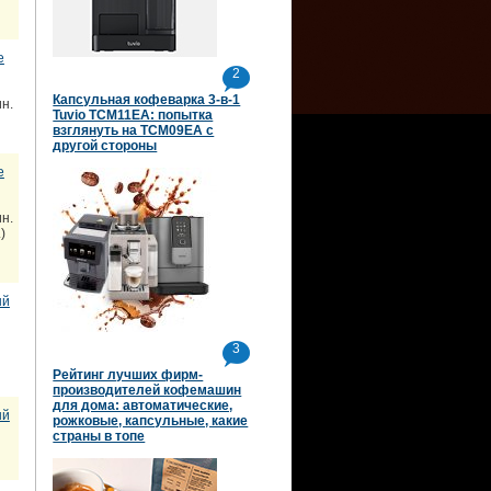
е
2
Капсульная кофеварка 3-в-1
н.
Tuvio TCM11EA: попытка
взглянуть на TCM09EA с
другой стороны
е
н.
)
ый
3
Рейтинг лучших фирм-
производителей кофемашин
для дома: автоматические,
ый
рожковые, капсульные, какие
страны в топе