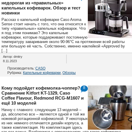
недорогая из «правильных»
капельных кофеварок. Обзор и тест
новинки
Рассказ о капельной кофеварке Caso Aroma
Sense стоит начать с того, что она относится к
типу «правильных» капельных кофеварок. Что
я под этим понимаю? Это капельные
кофеварки, которые поддерживают постоянную
температуру заваривания около 90-96°C на протяжении всей работы
или большую её часть. Собственно, именно наклейкой «Approved by
[...]
Автор: dmitry
8.11.2023
Производитель:
CASO
Рубрика:
Капельные кофеварки
,
Обзоры
Кому подойдет кофемолка-чоппер?
8
Сравнение Kitfort KT-1329, Caso
Coffee Flavour, Redmond RCG-M1607 и
ещё 10 моделей
Начну с главного: следующие 13 моделей –
да, абсолютно все – являются одной и той же
ножевой ротационной кофемолкой. У некоторых
из них немного отличается дизайн корпуса, а
также комплектация. Но комплектация здесь
как раз важна. Разберемся с определением, что такое кофемолка-