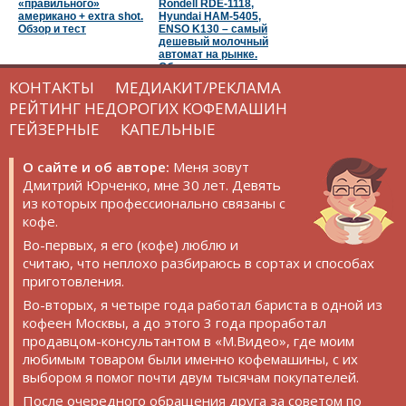
«правильного»
Rondell RDE-1118,
американо + extra shot.
Hyundai HAM-5405,
Обзор и тест
ENSO K130 – самый
дешевый молочный
автомат на рынке.
Обзор и тест
КОНТАКТЫ
МЕДИАКИТ/РЕКЛАМА
РЕЙТИНГ НЕДОРОГИХ КОФЕМАШИН
ГЕЙЗЕРНЫЕ
КАПЕЛЬНЫЕ
О сайте и об авторе:
Меня зовут
Дмитрий Юрченко, мне 30 лет. Девять
из которых профессионально связаны с
кофе.
Во-первых, я его (кофе) люблю и
считаю, что неплохо разбираюсь в сортах и способах
приготовления.
Во-вторых, я четыре года работал бариста в одной из
кофеен Москвы, а до этого 3 года проработал
продавцом-консультантом в «М.Видео», где моим
любимым товаром были именно кофемашины, с их
выбором я помог почти двум тысячам покупателей.
После очередного обращения друга за советом по