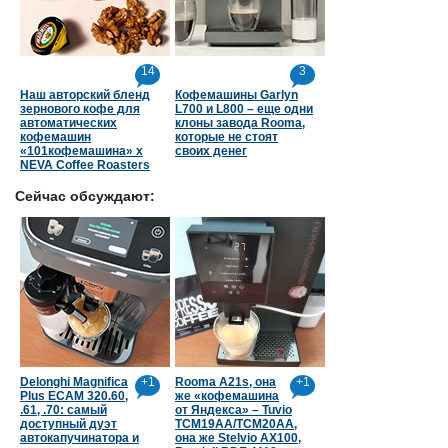
14
3
Наш авторский бленд
Кофемашины Garlyn
зернового кофе для
L700 и L800 – еще одни
автоматических
клоны завода Rooma,
кофемашин
которые не стоят
«101кофемашина» х
своих денег
NEVA Coffee Roasters
Сейчас обсуждают:
Delonghi Magnifica
+1
Rooma A21s, она
+1
Plus ECAM 320.60,
же «кофемашина
.61, .70: самый
от Яндекса» – Tuvio
доступный дуэт
TCM19AA/TCM20AA,
автокапучинатора и
она же Stelvio AX100,