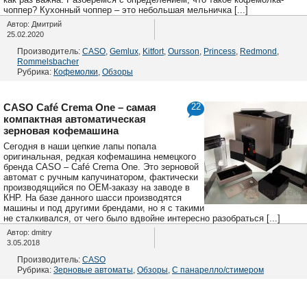
чоппер? Кухонный чоппер – это небольшая мельничка [...]
Автор: Дмитрий
25.02.2020
Производитель:
CASO
,
Gemlux
,
Kitfort
,
Oursson
,
Princess
,
Redmond
,
Rommelsbacher
Рубрика:
Кофемолки
,
Обзоры
CASO Café Crema One – самая
22
компактная автоматическая
зерновая кофемашина
Сегодня в наши цепкие лапы попала
оригинальная, редкая кофемашина немецкого
бренда CASO – Café Crema One. Это зерновой
автомат с ручным капучинатором, фактически
производящийся по OEM-заказу на заводе в
КНР. На базе данного шасси производятся
машины и под другими брендами, но я с такими
не сталкивался, от чего было вдвойне интересно разобраться [...]
Автор: dmitry
3.05.2018
Производитель:
CASO
Рубрика:
Зерновые автоматы
,
Обзоры
,
С панарелло/стимером