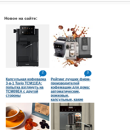
Новое на сайте:
2
3
Капсульная кофеварка
Рейтинг лучших фирм-
3-в-1 Tuvio TCM11EA:
производителей
попытка взглянуть на
кофемашин для дома:
TCM09EA с другой
автоматические,
стороны
рожковые,
капсульные, какие
страны в топе