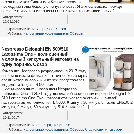
в основном как Сяоми или Ксяоми, обрел в
последние годы бешеную популярность. Я это связываю, прежде
всего, с отличным балансом цены и качества их мобильных [...]
Автор: dmitry
22.04.2019
Производитель:
Nespresso
,
Xiaomi
Рубрика:
Капсульные кофемашины
,
Обзоры
Nespresso Delonghi EN 500/510
42
Lattissima One – полноценный
молочный капсульный автомат на
одну порцию. Обзор
Компания Неспрессо разродилась в 2017 году
пачкой новых кофемашин, а точнее кофеварок,
среди которых особый интерес представляет
модель Delonghi EN 500 под
«брендированным» названием Nespresso
Lattissima One. В 2021 году вышла «обновленная» версия Delonghi EN
510 Lattissima One Evo, которая отличается всего лишь вилкой
настройки автоотключения: EN500: 9 минут, 30 минут, 8 часов EN510: 2
минуты, 9 минут, 30 минут + у 510-й нижняя [...]
Автор: dmitry
29.11.2017
Производитель:
Delonghi
,
Nespresso
Рубрика:
Капсульные кофемашины
,
Обзоры
,
С автокапучинатором