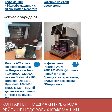
кофемашин
которые не стоят
«101кофемашина» х
своих денег
NEVA Coffee Roasters
Сейчас обсуждают:
Rooma A21s, она
+1
Кофемашина
+1
же «кофемашина
Polaris PACM
от Яндекса» – Tuvio
2081AC Wi-Fi IQ Home –
TCM19AA/TCM20AA,
новый флагман
она же Stelvio AX100,
бренда с интересными,
Rondell RDE-1118,
сильными козырями.
Hyundai HAM-5405,
Обзор и тест
ENSO K130 – самый
дешевый молочный
автомат на рынке.
Обзор и тест
КОНТАКТЫ
МЕДИАКИТ/РЕКЛАМА
РЕЙТИНГ НЕДОРОГИХ КОФЕМАШИН