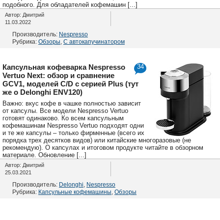
подобного. Для обладателей кофемашин [...]
Автор: Дмитрий
11.03.2022
Производитель:
Nespresso
Рубрика:
Обзоры
,
С автокапучинатором
Капсульная кофеварка Nespresso
34
Vertuo Next: обзор и сравнение
GCV1, моделей C/D с серией Plus (тут
же о Delonghi ENV120)
Важно: вкус кофе в чашке полностью зависит
от капсулы. Все модели Nespresso Vertuo
готовят одинаково. Ко всем капсульным
кофемашинам Nespresso Vertuo подходят одни
и те же капсулы – только фирменные (всего их
порядка трех десятков видов) или китайские многоразовые (не
рекомендую). О капсулах и итоговом продукте читайте в обзорном
материале. Обновление [...]
Автор: Дмитрий
25.03.2021
Производитель:
Delonghi
,
Nespresso
Рубрика:
Капсульные кофемашины
,
Обзоры