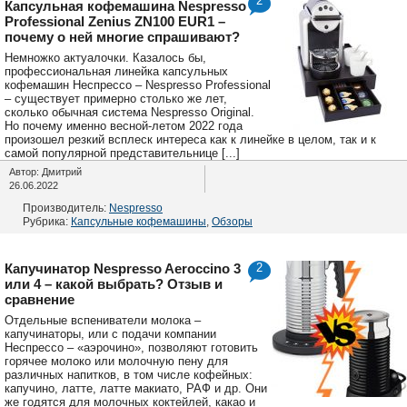
2
Капсульная кофемашина Nespresso
Professional Zenius ZN100 EUR1 –
почему о ней многие спрашивают?
Немножко актуалочки. Казалось бы,
профессиональная линейка капсульных
кофемашин Неспрессо – Nespresso Professional
– существует примерно столько же лет,
сколько обычная система Nespresso Original.
Но почему именно весной-летом 2022 года
произошел резкий всплеск интереса как к линейке в целом, так и к
самой популярной представительнице [...]
Автор: Дмитрий
26.06.2022
Производитель:
Nespresso
Рубрика:
Капсульные кофемашины
,
Обзоры
Капучинатор Nespresso Aeroccino 3
2
или 4 – какой выбрать? Отзыв и
сравнение
Отдельные вспениватели молока –
капучинаторы, или с подачи компании
Неспрессо – «аэрочино», позволяют готовить
горячее молоко или молочную пену для
различных напитков, в том числе кофейных:
капучино, латте, латте макиато, РАФ и др. Они
же годятся для молочных коктейлей, какао и