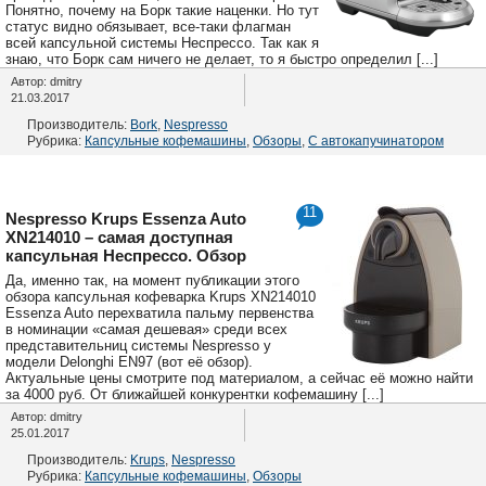
Понятно, почему на Борк такие наценки. Но тут
статус видно обязывает, все-таки флагман
всей капсульной системы Неспрессо. Так как я
знаю, что Борк сам ничего не делает, то я быстро определил [...]
Автор: dmitry
21.03.2017
Производитель:
Bork
,
Nespresso
Рубрика:
Капсульные кофемашины
,
Обзоры
,
С автокапучинатором
11
Nespresso Krups Essenza Auto
XN214010 – самая доступная
капсульная Неспрессо. Обзор
Да, именно так, на момент публикации этого
обзора капсульная кофеварка Krups XN214010
Essenza Auto перехватила пальму первенства
в номинации «самая дешевая» среди всех
представительниц системы Nespresso у
модели Delonghi EN97 (вот её обзор).
Актуальные цены смотрите под материалом, а сейчас её можно найти
за 4000 руб. От ближайшей конкурентки кофемашину [...]
Автор: dmitry
25.01.2017
Производитель:
Krups
,
Nespresso
Рубрика:
Капсульные кофемашины
,
Обзоры