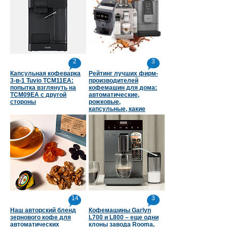
2
3
Капсульная кофеварка
Рейтинг лучших фирм-
3-в-1 Tuvio TCM11EA:
производителей
попытка взглянуть на
кофемашин для дома:
TCM09EA с другой
автоматические,
стороны
рожковые,
капсульные, какие
страны в топе
14
3
Наш авторский бленд
Кофемашины Garlyn
зернового кофе для
L700 и L800 – еще одни
автоматических
клоны завода Rooma,