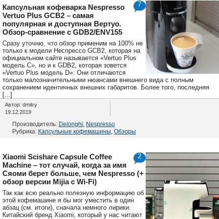
7
Капсульная кофеварка Nespresso
Vertuo Plus GCB2 – самая
популярная и доступная Вертуо.
Обзор-сравнение с GDB2/ENV155
Сразу уточню, что обзор применим на 100% не
только к модели Неспрессо GCB2, которая на
официальном сайте называется «Vertuo Plus
модель C», но и к GDB2, которая зовется
«Vertuo Plus модель D». Они отличаются
только малозначительными нюансами внешнего вида с полным
сохранением идентичных внешних габаритов. Более того, последняя
[...]
Автор: dmitry
19.12.2019
Производитель:
Delonghi
,
Nespresso
Рубрика:
Капсульные кофемашины
,
Обзоры
Xiaomi Scishare Capsule Coffee
2
Machine – тот случай, когда за имя
Сяоми берет больше, чем Nespresso (+
обзор версии Mijia с Wi-Fi)
Так как всю реально полезную информацию об
этой кофемашине я бы мог уместить в один
абзац (см. итоги), сначала немного лирики.
Китайский бренд Xiaomi, который у нас читают