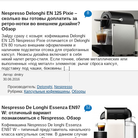
Nespresso Delonghi EN 125 Pixie –
8
сколько вы готовы доплатить за
ретро-нотки во внешнем дизайне?
Обзор
Зайду сразу с козыря: кофемашина Delonghi
EN 125 Nespresso Pixie отличается от Delonghi
EN 80 только внешним оформлением и
наличием подсветки отсека для отработанных
капсул. Нюансы дизайна включают в себя
некий налет ретро-стиля. Если точнее, обилие металлических или
выполненных «под металл» элементов: рычаг сброса капсул,
подставку под чашки, боковины. [...]
Автор: dmitry
30.06.2016
Производитель:
Delonghi
,
Nespresso
Рубрика:
Капсульные кофемашины
,
Обзоры
Nespresso De Longhi Essenza EN97
12
W: отличный вариант
познакомиться с Nespresso. Обзор
Кофемашина Nespresso De longhi Essenza
EN97 W – типичный представитель начального
класса капсульных систем. В данном случае