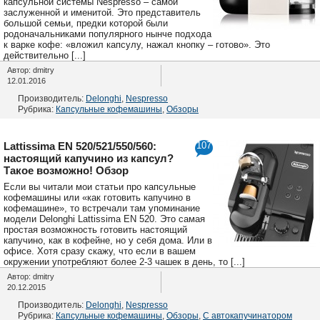
капсульной системы Nespresso – самой
заслуженной и именитой. Это представитель
большой семьи, предки которой были
родоначальниками популярного нынче подхода
к варке кофе: «вложил капсулу, нажал кнопку – готово». Это
действительно [...]
Автор: dmitry
12.01.2016
Производитель:
Delonghi
,
Nespresso
Рубрика:
Капсульные кофемашины
,
Обзоры
Lattissima EN 520/521/550/560:
107
настоящий капучино из капсул?
Такое возможно! Обзор
Если вы читали мои статьи про капсульные
кофемашины или «как готовить капучино в
кофемашине», то встречали там упоминание
модели Delonghi Lattissima EN 520. Это самая
простая возможность готовить настоящий
капучино, как в кофейне, но у себя дома. Или в
офисе. Хотя сразу скажу, что если в вашем
окружении употребляют более 2-3 чашек в день, то [...]
Автор: dmitry
20.12.2015
Производитель:
Delonghi
,
Nespresso
Рубрика:
Капсульные кофемашины
,
Обзоры
,
С автокапучинатором