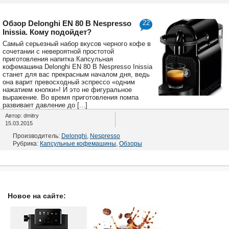
Обзор Delonghi EN 80 B Nespresso
22
Inissia. Кому подойдет?
Самый серьезный набор вкусов черного кофе в
сочетании с невероятной простотой
приготовления напитка Капсульная
кофемашина Delonghi EN 80 B Nespresso Inissia
станет для вас прекрасным началом дня, ведь
она варит превосходный эспрессо «одним
нажатием кнопки»! И это не фигуральное
выражение. Во время приготовления помпа
развивает давление до [...]
Автор: dmitry
15.03.2015
Производитель:
Delonghi
,
Nespresso
Рубрика:
Капсульные кофемашины
,
Обзоры
Новое на сайте: