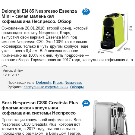
Delonghi EN 85 Nespresso Essenza
33
Mini – самая маленькая
кофемашина Неспрессо. Обзор
Обновление 20.01.2018: второй бренд, который
производит технику Nespresso, Krups,
выпустил свой вариант Essenza Mini под
именем Nespresso C30. Это 100% та же самая
кофеварка, только в чуть другом корпусе, еще
уже — всего 8,4 см! Всё ниженаписанное
применимо на 100% и к ней. Чуть подробнее —
в конце обзора. Горячая новинка 2017 года, капсульная кофемашина, а
[...]
Автор: dmitry
12.11.2017
Производитель:
Delonghi
,
Krups
,
Nespresso
Рубрика:
Капсульные кофемашины
,
Обзоры
Bork Nespresso C830 Creatista Plus –
12
флагманская капсульная
кофемашина системы Неспрессо
Презентация капсульной кофемашины Bork
Nespresso C830 Creatista Plus, которая вот
только что, в 2017 году, вышла на рынок,
проходила с размахом, в Большом Театре.