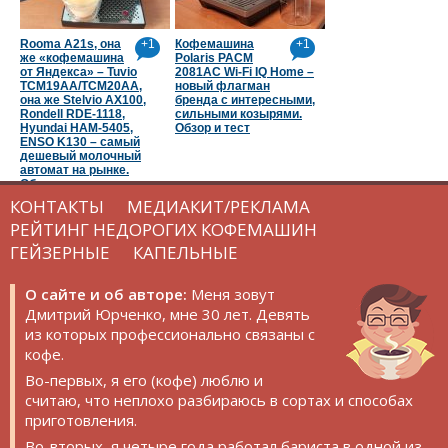
Rooma A21s, она
+1
Кофемашина
+1
же «кофемашина
Polaris PACM
от Яндекса» – Tuvio
2081AC Wi-Fi IQ Home –
TCM19AA/TCM20AA,
новый флагман
она же Stelvio AX100,
бренда с интересными,
Rondell RDE-1118,
сильными козырями.
Hyundai HAM-5405,
Обзор и тест
ENSO K130 – самый
дешевый молочный
автомат на рынке.
Обзор и тест
КОНТАКТЫ
МЕДИАКИТ/РЕКЛАМА
РЕЙТИНГ НЕДОРОГИХ КОФЕМАШИН
ГЕЙЗЕРНЫЕ
КАПЕЛЬНЫЕ
О сайте и об авторе:
Меня зовут
Дмитрий Юрченко, мне 30 лет. Девять
из которых профессионально связаны с
кофе.
Во-первых, я его (кофе) люблю и
считаю, что неплохо разбираюсь в сортах и способах
приготовления.
Во-вторых, я четыре года работал бариста в одной из