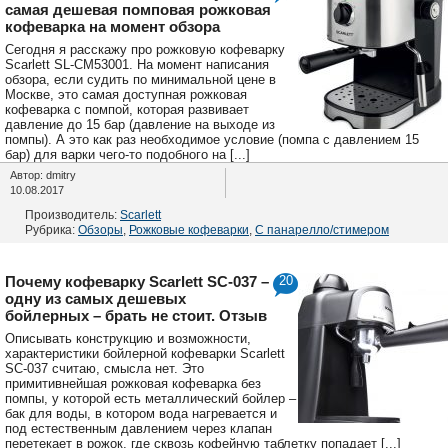
самая дешевая помповая рожковая
кофеварка на момент обзора
Сегодня я расскажу про рожковую кофеварку
Scarlett SL-CM53001. На момент написания
обзора, если судить по минимальной цене в
Москве, это самая доступная рожковая
кофеварка с помпой, которая развивает
давление до 15 бар (давление на выходе из
помпы). А это как раз необходимое условие (помпа с давлением 15
бар) для варки чего-то подобного на [...]
Автор: dmitry
10.08.2017
Производитель:
Scarlett
Рубрика:
Обзоры
,
Рожковые кофеварки
,
С панарелло/стимером
Почему кофеварку Scarlett SC-037 –
20
одну из самых дешевых
бойлерных – брать не стоит. Отзыв
Описывать конструкцию и возможности,
характеристики бойлерной кофеварки Scarlett
SC-037 считаю, смысла нет. Это
примитивнейшая рожковая кофеварка без
помпы, у которой есть металлический бойлер –
бак для воды, в котором вода нагревается и
под естественным давлением через клапан
перетекает в рожок, где сквозь кофейную таблетку попадает [...]