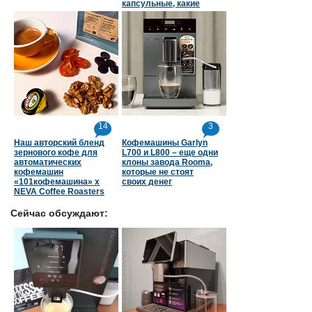
капсульные, какие
страны в топе
14
3
Наш авторский бленд
Кофемашины Garlyn
зернового кофе для
L700 и L800 – еще одни
автоматических
клоны завода Rooma,
кофемашин
которые не стоят
«101кофемашина» х
своих денег
NEVA Coffee Roasters
Сейчас обсуждают: