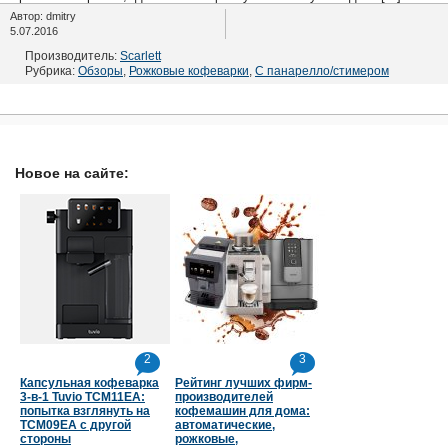
Автор: dmitry
5.07.2016
Производитель:
Scarlett
Рубрика:
Обзоры
,
Рожковые кофеварки
,
С панарелло/стимером
Новое на сайте:
2
3
Капсульная кофеварка
Рейтинг лучших фирм-
3-в-1 Tuvio TCM11EA:
производителей
попытка взглянуть на
кофемашин для дома:
TCM09EA с другой
автоматические,
стороны
рожковые,