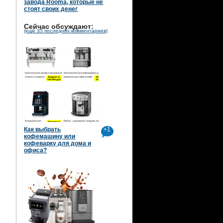
завода Rooma, которые не
стоят своих денег
Сейчас обсуждают:
(ещё 35 последних комментариев)
Как выбрать
+1
кофемашину или
кофеварку для дома и
офиса?