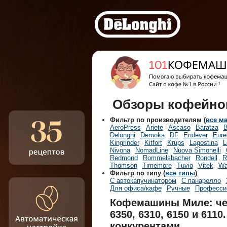
Обзоры кофейной
Фильтр по производителям (
все м
AeroPress
Ariete
Ascaso
Baratza
B
Delonghi
Demoka
DF
Endever
Eure
Kingrinder
Kitfort
Krups
Lagostina
L
Nivona
NomadLine
Nuova Simonelli
Redmond
Rommelsbacher
Rondell
R
Thomson
Timemore
Tuvio
Vitek
Wa
Фильтр по типу (
все типы
)
:
С автокапучинатором
С панарелло
Для офиса/кафе
Ручные
Професси
Кофемашины Миле: че
6350, 6310, 6150 и 6110
конкурентами