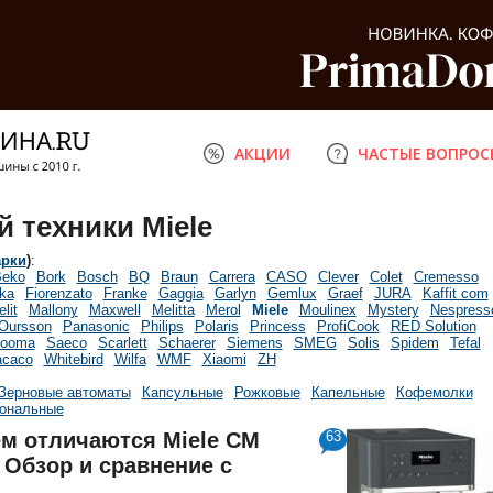
АКЦИИ
ЧАСТЫЕ ВОПРОС
 техники Miele
арки
)
:
eko
Bork
Bosch
BQ
Braun
Carrera
CASO
Clever
Colet
Cremesso
ka
Fiorenzato
Franke
Gaggia
Garlyn
Gemlux
Graef
JURA
Kaffit com
elit
Mallony
Maxwell
Melitta
Merol
Miele
Moulinex
Mystery
Nespress
Oursson
Panasonic
Philips
Polaris
Princess
ProfiCook
RED Solution
ooma
Saeco
Scarlett
Schaerer
Siemens
SMEG
Solis
Spidem
Tefal
caco
Whitebird
Wilfa
WMF
Xiaomi
ZH
Зерновые автоматы
Капсульные
Рожковые
Капельные
Кофемолки
ональные
м отличаются Miele CM
63
. Обзор и сравнение с