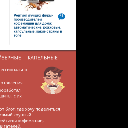
Рейтинг лучших фирм-
+1
производителей
кофемашин для дома:
автоматические, рожковые,
капсульные, какие страны в
топе
ЙЗЕРНЫЕ
КАПЕЛЬНЫЕ
фессионально
готовления.
проработал
шины, с их
т блог, где хочу поделиться
 самый крупный
 рейтинги кофемашин,
читателей.