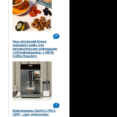
14
Наш авторский бленд
зернового кофе для
автоматических кофемашин
«101кофемашина» х NEVA
Coffee Roasters
3
Кофемашины Garlyn L700 и
L800 – еще одни клоны