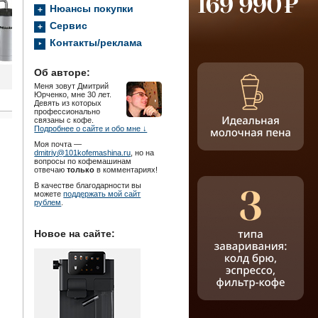
Нюансы покупки
Сервис
Контакты/реклама
Об авторе:
Меня зовут Дмитрий
Юрченко, мне 30 лет.
Девять из которых
профессионально
связаны с кофе.
Подробнее о сайте и обо мне ↓
Моя почта —
dmitriy@101kofemashina.ru
, но на
вопросы по кофемашинам
отвечаю
только
в комментариях!
В качестве благодарности вы
можете
поддержать мой сайт
рублем
.
Новое на сайте: