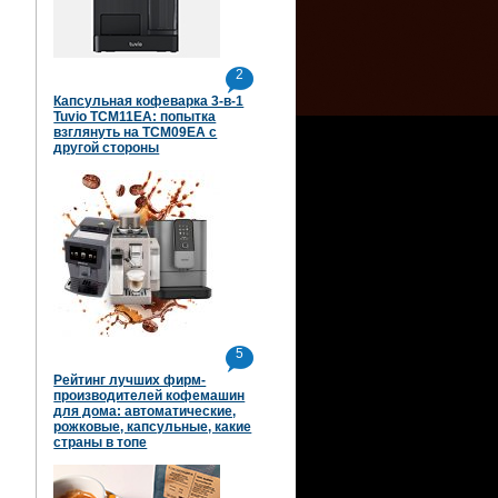
2
Капсульная кофеварка 3-в-1
Tuvio TCM11EA: попытка
взглянуть на TCM09EA с
другой стороны
5
Рейтинг лучших фирм-
производителей кофемашин
для дома: автоматические,
рожковые, капсульные, какие
страны в топе