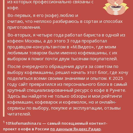
из которых профессионально связаны с
кофе.
Во-первых, я его (кофе) люблю и
считаю, что неплохо разбираюсь в сортах и способах
приготовления.
Во-вторых, я четыре года работал бариста в одной из
кофеен Москвы, а до этого 3 года проработал
продавцом-консультантом в «М.Видео», где моим
любимым товаром были именно кофемашины, с их
выбором я помог почти двум тысячам покупателей.
После очередного обращения друга за советом по
выбору кофемашины, решил начать этот блог, где хочу
поделиться всеми своими знаниями и опытом. К 2025
году сайт превратился из персонального блога в самый
крупный специализированный ресурс о кофе в Рунете.
Здесь вы найдете не только обзоры и мои рейтинги
кофемашин, кофеварок и кофемолок, но и онлайн-
сервисы по выбору, покупке и эксплуатации, отзывы
читателей.
1
101kofemashina.ru — самый посещаемый контент-
проект о кофе в России
по данным Яндекс.Радар
.