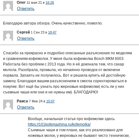
Олег
11 мая 21 в
16:26
Ответить
Благодарю автора обзора. Очень качественно, помогло.
Сергей
1 Сен 23 в
18:47
Ответить
Спасибо за прекрасно и подробно описанные разъяснения по моделям
и сравнениям кофемолок. У меня была кофемолка Bosch МКМ 6003.
Работала без проблем с 2013 года. Но я её доконала тем, что сахар
молола. Разобрала, промыла, но нечаянно проводок от включени
порвала. Запаять не получилось. Вот и решила купить ей достойную
замену. Благодаря вашим разъяснениям я смогла сорентироваться в
покупке. Вот ещё бы узнать про жерновые кофемолки( есть ли у них
съемные чаши или они и не нужны им). БЛАГОДАРЮ!
Раиса
7 Фев 24 в
15:07
Ответить
Вообще, начальная статья про кофемолки здесь:
https://101kofemashina.ru/kofemolka/
Съемные чаши в том плане, как это реализовано для
ножевых молок, у жерновых не бывают чисто технически,