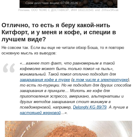
Реклама. ООО "КОФЕ С ДОСТАВКОЙ", ИНН 1832131543. erid: 2Vfnxx5Rxak
Отлично, то есть я беру какой-нить
Китфорт, и у меня и кофе, и специи в
лучшем виде?
Не совсем так. Если вы еще не читали обзор Боша, то я повторю
основную мысль из выводов:
«…важнее тот факт, что равномерным в такой
кофемолке может быть только помол «в пыль»,
минимальный. Такой помол отлично подходит для
заваривания кофе в турке
(
в том числе в электротурке
),
то есть по-турецки. Но не подходит для других способов
заваривания в принципе… Молоть же кофе для
приготовления эспрессо, американо, альтернативы и
других методов заваривания стоит минимум в
псевдожерновой, например,
Delonghi KG 89/79
. А лучше в
настоящей жерновой
…».