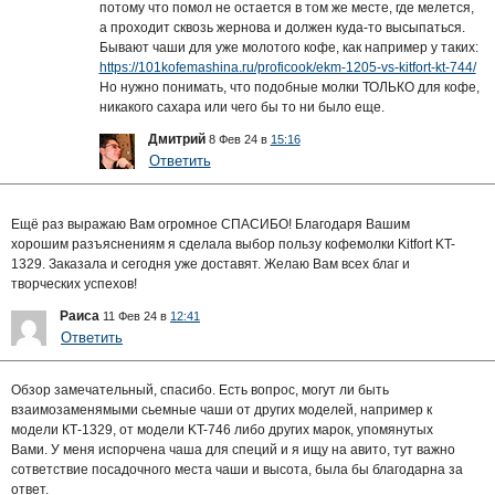
потому что помол не остается в том же месте, где мелется,
а проходит сквозь жернова и должен куда-то высыпаться.
Бывают чаши для уже молотого кофе, как например у таких:
https://101kofemashina.ru/proficook/ekm-1205-vs-kitfort-kt-744/
Но нужно понимать, что подобные молки ТОЛЬКО для кофе,
никакого сахара или чего бы то ни было еще.
Дмитрий
8 Фев 24 в
15:16
Ответить
Ещё раз выражаю Вам огромное СПАСИБО! Благодаря Вашим
хорошим разъяснениям я сделала выбор пользу кофемолки Kitfort KT-
1329. Заказала и сегодня уже доставят. Желаю Вам всех благ и
творческих успехов!
Раиса
11 Фев 24 в
12:41
Ответить
Обзор замечательный, спасибо. Есть вопрос, могут ли быть
взаимозаменямыми сьемные чаши от других моделей, например к
модели КТ-1329, от модели KT-746 либо других марок, упомянутых
Вами. У меня испорчена чаша для специй и я ищу на авито, тут важно
сответствие посадочного места чаши и высота, была бы благодарна за
ответ.