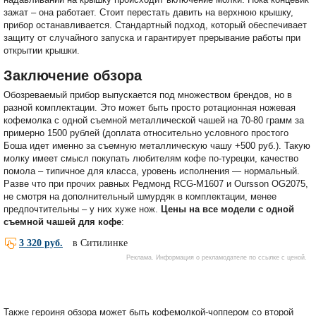
зажат – она работает. Стоит перестать давить на верхнюю крышку,
прибор останавливается. Стандартный подход, который обеспечивает
защиту от случайного запуска и гарантирует прерывание работы при
открытии крышки.
Заключение обзора
Обозреваемый прибор выпускается под множеством брендов, но в
разной комплектации. Это может быть просто ротационная ножевая
кофемолка с одной съемной металлической чашей на 70-80 грамм за
примерно 1500 рублей (доплата относительно условного простого
Боша идет именно за съемную металлическую чашу +500 руб.). Такую
молку имеет смысл покупать любителям кофе по-турецки, качество
помола – типичное для класса, уровень исполнения — нормальный.
Разве что при прочих равных Редмонд RCG-M1607 и Oursson OG2075,
не смотря на дополнительный шмурдяк в комплектации, менее
предпочтительны – у них хуже нож.
Цены на все модели с одной
съемной чашей для кофе
:
Также героиня обзора может быть кофемолкой-чоппером со второй