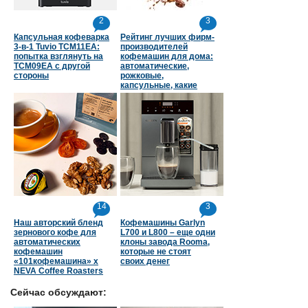
2
3
Капсульная кофеварка
Рейтинг лучших фирм-
3-в-1 Tuvio TCM11EA:
производителей
попытка взглянуть на
кофемашин для дома:
TCM09EA с другой
автоматические,
стороны
рожковые,
капсульные, какие
страны в топе
14
3
Наш авторский бленд
Кофемашины Garlyn
зернового кофе для
L700 и L800 – еще одни
автоматических
клоны завода Rooma,
кофемашин
которые не стоят
«101кофемашина» х
своих денег
NEVA Coffee Roasters
Сейчас обсуждают: