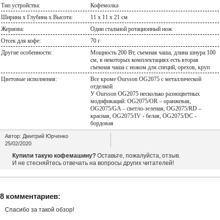
Тип устройства:
Кофемолка
Ширина х Глубина х Высота:
11 x 11 x 21 см
Жернова:
Один стальной ротационный нож
Отсек для кофе:
70 г
Другие особенности:
Мощность 200 Вт, съемная чаша, длина шнура 100
см, в некоторых комплектациях есть вторая
съемная чаша с ножом для специй, орехов, круп
Цветовые исполнения:
Все кроме Oursson OG2075 с металлической
отделкой
У Oursson OG2075 несколько разноцветных
модификаций: OG2075/OR – оранжевая,
OG2075/GA – светло-зеленая, OG2075/RD –
красная, OG2075/IV - белая, OG2075/DC -
бордовая
Автор:
Дмитрий Юрченко
25/02/2020
Купили такую кофемашину?
Оставьте, пожалуйста, отзыв.
И не стесняйтесь отвечать на вопросы других читателей!
8 комментариев:
Спасибо за такой обзор!