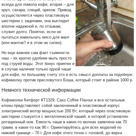
всегда для помола кофе, вторая – для
круп, сахара, специй, орехов. Привод
осуществляется через пластиковую
шестерню с зацепами, она выглядит
вполне надежной и, по отзывам,
служит долго. Понятно, если не
пытаться измельчать мясо для мант
(или мантов? я в этом не силен).
Но еще важнее сам факт съемности
чаш – их кратно удобнее мыть просто
под струей воды. Этот бонус приятен и
в случае наличия только одной чаши
для кофе, по большому счету это и есть смысл доплаты за подобную
кофемолку против пресловутого Боша, который стоит в районе 1000 р.
Немного технической информации
Кофемолки Китфорт КТ1329, Caso Coffee Flavour и все остальные
клоны представляют собой заключенный в пластиковый корпус
электрический мотор мощностью 200 Вт, который через пластиковую
шестерню стыкуется с металлической чашей, в которой установлен
ротационный нож. Емкость чаши в каких-то молках заявлена как 70
грамм, в каких-то как 90 г. Ориентируйтесь для всех моделей по
нижней границе – 70 г. Для кофе этого точно с головой, до верха