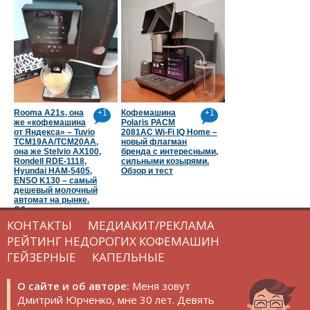
Rooma A21s, она
+1
Кофемашина
+1
же «кофемашина
Polaris PACM
от Яндекса» – Tuvio
2081AC Wi-Fi IQ Home –
TCM19AA/TCM20AA,
новый флагман
она же Stelvio AX100,
бренда с интересными,
Rondell RDE-1118,
сильными козырями.
Hyundai HAM-5405,
Обзор и тест
ENSO K130 – самый
дешевый молочный
автомат на рынке.
Обзор и тест
КОНТАКТЫ
МЕДИАКИТ/РЕКЛАМА
РЕЙТИНГ НЕДОРОГИХ КОФЕМАШИН
ГЕЙЗЕРНЫЕ
КАПЕЛЬНЫЕ
О сайте и об авторе:
Меня зовут
Дмитрий Юрченко, мне 30 лет. Девять