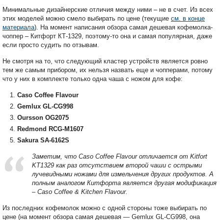
Минимальные дизайнерские отличия между ними – не в счет. Из всех
этих моделей можно смело выбирать по цене (текущие
см. в конце
материала
). На момент написания обзора самая дешевая кофемолка-
чоппер – Китфорт КТ-1329, поэтому-то она и самая популярная, даже
если просто судить по отзывам.
Не смотря на то, что следующий кластер устройств является ровно
тем же самым прибором, их нельзя назвать еще и чопперами, потому
что у них в комплекте только одна чаша с ножом для кофе:
Caso Coffee Flavour
Gemlux GL-CG998
Oursson OG2075
Redmond RCG-M1607
Sakura SA-6162S
Заметим, что Caso Coffee Flavour отличается от Kitfort
KT1329 как раз отсутствием второй чаши с острыми
лучевидными ножами для измельчения других продуктов. А
полным аналогом Китфорта является другая модификация
–
Caso
Coffee &
Kitchen
Flavour.
Из последних кофемолок можно с одной стороны тоже выбирать по
цене (на момент обзора самая дешевая — Gemlux GL-CG998, она