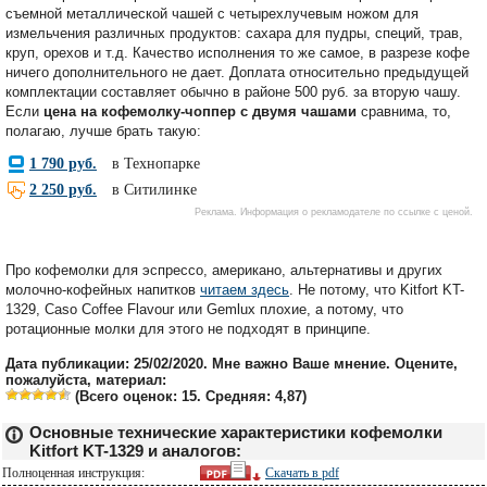
съемной металлической чашей с четырехлучевым ножом для
измельчения различных продуктов: сахара для пудры, специй, трав,
круп, орехов и т.д. Качество исполнения то же самое, в разрезе кофе
ничего дополнительного не дает. Доплата относительно предыдущей
комплектации составляет обычно в районе 500 руб. за вторую чашу.
Если
цена на кофемолку-чоппер с двумя чашами
сравнима, то,
полагаю, лучше брать такую:
Про кофемолки для эспрессо, американо, альтернативы и других
молочно-кофейных напитков
читаем здесь
. Не потому, что Kitfort KT-
1329, Caso Coffee Flavour или Gemlux плохие, а потому, что
ротационные молки для этого не подходят в принципе.
Дата публикации: 25/02/2020. Мне важно Ваше мнение. Оцените,
пожалуйста, материал:
(Всего оценок:
15
. Средняя:
4,87
)
Основные технические характеристики кофемолки
Kitfort KT-1329 и аналогов:
Полноценная инструкция:
Скачать в
pdf