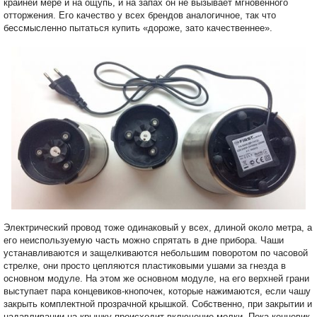
крайней мере и на ощупь, и на запах он не вызывает мгновенного
отторжения. Его качество у всех брендов аналогичное, так что
бессмысленно пытаться купить «дороже, зато качественнее».
Электрический провод тоже одинаковый у всех, длиной около метра, а
его неиспользуемую часть можно спрятать в дне прибора. Чаши
устанавливаются и защелкиваются небольшим поворотом по часовой
стрелке, они просто цепляются пластиковыми ушами за гнезда в
основном модуле. На этом же основном модуле, на его верхней грани
выступает пара концевиков-кнопочек, которые нажимаются, если чашу
закрыть комплектной прозрачной крышкой. Собственно, при закрытии и
надавливании на крышку происходит включение молки. Пока концевик