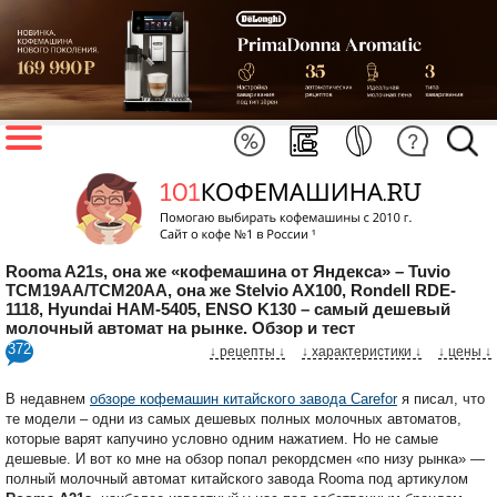
Rooma A21s, она же «кофемашина от Яндекса» – Tuvio
TCM19AA/TCM20AA, она же Stelvio AX100, Rondell RDE-
1118, Hyundai HAM-5405, ENSO K130 – самый дешевый
молочный автомат на рынке. Обзор и тест
372
↓ рецепты ↓
↓ характеристики
↓
↓ цены ↓
В недавнем
обзоре кофемашин китайского завода Carefor
я писал, что
те модели – одни из самых дешевых полных молочных автоматов,
которые варят капучино условно одним нажатием. Но не самые
дешевые. И вот ко мне на обзор попал рекордсмен «по низу рынка» —
полный молочный автомат китайского завода Rooma под артикулом