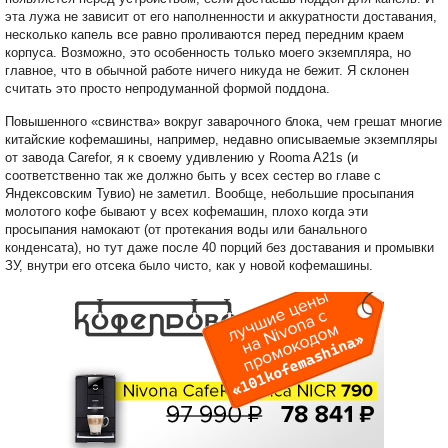
эта лужа не зависит от его наполненности и аккуратности доставания,
несколько капель все равно проливаются перед передним краем
корпуса. Возможно, это особенность только моего экземпляра, но
главное, что в обычной работе ничего никуда не бежит. Я склонен
считать это просто непродуманной формой поддона.
Повышенного «свинства» вокруг заварочного блока, чем грешат многие
китайские кофемашины, например, недавно описываемые экземпляры
от завода Carefor, я к своему удивлению у Rooma A21s (и
соответственно так же должно быть у всех сестер во главе с
Яндексовским Тувио) не заметил. Вообще, небольшие просыпания
молотого кофе бывают у всех кофемашин, плохо когда эти
просыпания намокают (от протекания воды или банального
конденсата), но тут даже после 40 порций без доставания и промывки
ЗУ, внутри его отсека было чисто, как у новой кофемашины.