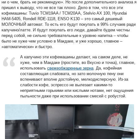
ни о чем, брать не рекомендую». Но после дополнительного анализа я
пришел к выводу, что не все так плохо. Дело в том, что все эти
кофемашины: Tuvio TCM19AA / TCM20AA, Stelvio AX 100, Hyundai
HAM-5405, Rondell RDE-1118, ENSO K130 – это самый дешевый
МОЛОЧНЫЙ автомат. То есть его будут покупать в 99% случаев ради
капучино/латте. И будут покупать его люди, давайте будем честны
перед собой, не сильно требовательные к уровню напитка – чтобы
было не хуже чем условно в Макдаке, и уже хорошо, главное –
«автоматически» и быстро.
А капучино эти кофемашины делают, на самом деле, не
хуже, чем в Макдаке (простите, во Вкусно и точка), главное,
использовать
свежеобжаренные зерна
. Да, кофейная
составляющая слабовата, но зато молочную пену они
вспенивают вполне достойную, мелкодисперсную. Из-за
слабости кофе, эспрессо не вылезает какими-то
неприятными горькими или кислыми нотами, нет ощущения
пыльности даже при использовании смесей с робустой.