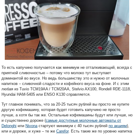
То есть капучино получается как минимум не отталкивающий, всегда с
приятной сливочностью – потому что молоко тут выступает
доминантой во вкусе. Но ведь большинству это и нужно от молочных
напитков – сливочной сладости и кофейного вкуса на фоне. И с этим
любая из Tuvio TCM19AA / TCM20AA, Stelvio AX100, Rondell RDE-1118,
Hyundai HAM-5405 или ENSO K130 справляется.
Тут главное понимать, что за 20-25 тысяч рублей вы просто не купите
другую кофемашину, которая будет готовить капучино не просто
лучше, а хотя бы так же. Остальные кофемашины будут или лучше, но
и существенно дороже (
самые доступные молочные автоматы от
Delonghi
или
Nivona
стартуют минимум с 40 тысяч рублей
по акциям
),
или и дороже, и хуже – те же
Carefor
. Есть такие же по уровню напитка