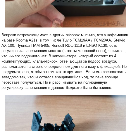
Вопреки встречающемуся в других обзорах мнению, что у кофемашин
на базе Rooma A21s, в том числе Tuvio TCM19AA / TCM20AA, Stelvio
AX 100, Hyundai HAM-5405, Rondell RDE-1118 и ENSO K130, есть
регулировка вспенивания молока (высоты молочной пены), я считаю,
что ничего подобного нет. В капучинаторе, который состоит из 4
комплектующих, клапан-грибок, отвечающий за подсос воздуха,
располагается в строго определенном для него пазу с фиксацией. Не
предусмотрено, чтобы он там как-то крутился. Если его расположить
заведомо так, чтобы остался вращающийся ход, то пена вообще
перестает получаться. Но и рассчитывать на полноценную
регулировку вспенивания в данном бюджете было бы наивно.