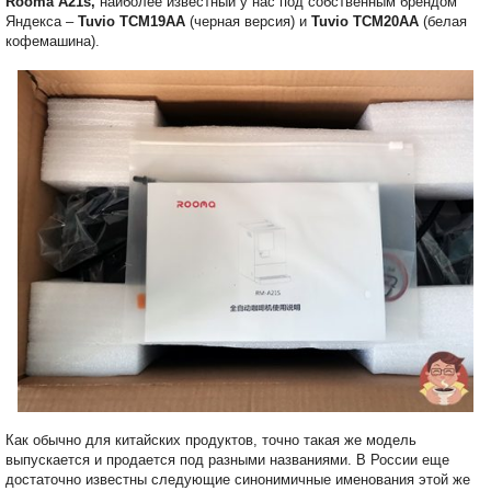
Rooma A21s,
наиболее известный у нас под собственным брендом
Яндекса –
Tuvio TCM19AA
(черная версия) и
Tuvio TCM20AA
(белая
кофемашина).
Как обычно для китайских продуктов, точно такая же модель
выпускается и продается под разными названиями. В России еще
достаточно известны следующие синонимичные именования этой же