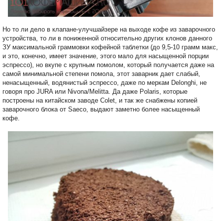
Но то ли дело в клапане-улучшайзере на выходе кофе из заварочного
устройства, то ли в пониженной относительно других клонов данного
ЗУ максимальной граммовки кофейной таблетки (до 9,5-10 грамм макс,
и это, конечно, имеет значение, этого мало для насыщенной порции
эспрессо), но вкупе с крупным помолом, который получается даже на
самой минимальной степени помола, этот заварник дает слабый,
ненасыщенный, водянистый эспрессо, даже по меркам Delonghi, не
говоря про JURA или Nivona/Melitta. Да даже Polaris, которые
построены на китайском заводе Colet, и так же снабжены копией
заварочного блока от Saeco, выдают заметно более насыщенный
кофе.