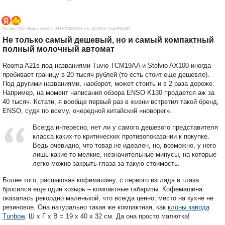
Реклама. ООО «Яндекс Маркет», ИНН 9704254424, erid: 5jtCeReNx12oajxRXijuuEM
Не только самый дешевый, но и самый компактный
полный молочный автомат
Rooma A21s под названиями Tuvio TCM19AA и Stelvio AX100 иногда
пробивает границу в 20 тысяч рублей (то есть стоит еще дешевле).
Под другими названиями, наоборот, может стоить и в 2 раза дороже.
Например, на момент написания обзора ENSO K130 продается аж за
40 тысяч. Кстати, я вообще первый раз в жизни встретил такой бренд,
ENSO, судя по всему, очередной китайский «новорег».
Всегда интересно, нет ли у самого дешевого представителя
класса каких-то критических противопоказании к покупке.
Ведь очевидно, что товар не идеален, но, возможно, у него
лишь какие-то мелкие, незначительные минусы, на которые
легко можно закрыть глаза за такую стоимость.
Более того, распаковав кофемашину, с первого взгляда в глаза
бросился еще один козырь – компактные габариты. Кофемашина
оказалась рекордно маленькой, что всегда ценно, место на кухне не
резиновое. Она натурально такая же компактная, как
клоны завода
Tunbow
. Ш х Г х В = 19 х 40 х 32 см. Да она просто малютка!