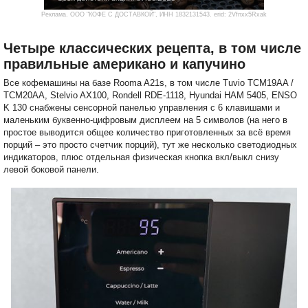
Реклама. ООО "КОФЕ С ДОСТАВКОЙ", ИНН 1832131543. erid: 2Vfnxx5Rxak
Четыре классических рецепта, в том числе
правильные американо и капучино
Все кофемашины на базе Rooma A21s, в том числе Tuvio TCM19AA /
TCM20AA, Stelvio AX100, Rondell RDE-1118, Hyundai HAM 5405, ENSO
K 130 снабжены сенсорной панелью управления с 6 клавишами и
маленьким буквенно-цифровым дисплеем на 5 символов (на него в
простое выводится общее количество приготовленных за всё время
порций – это просто счетчик порций), тут же несколько светодиодных
индикаторов, плюс отдельная физическая кнопка вкл/выкл снизу
левой боковой панели.