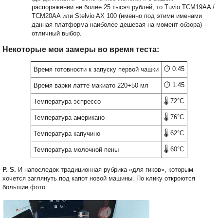
распоряжении не более 25 тысяч рублей, то Tuvio TCM19AA /
TCM20AA или Stelvio AX 100 (именно под этими именами
данная платформа наиболее дешевая на момент обзора) –
отличный выбор.
Некоторые мои замеры во время теста:
⏱️ 0:45
Время готовности к запуску первой чашки
⏱️ 1:45
Время варки латте макиато 220+50 мл
🌡️ 72°C
Температура эспрессо
🌡️ 76°C
Температура американо
🌡️ 62°C
Температура капучино
🌡️ 60°C
Температура молочной пены
P. S.
И напоследок традиционная рубрика «для гиков», которым
хочется заглянуть под капот новой машины. По клику откроются
большие фото: