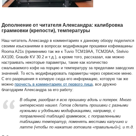
Дополнение от читателя Александра: калибровка
граммовки (крепости), температуры
Наш читатель Александр в комментариях к данному обзору поделился
своими изысканиями в вопросах модификации прошивки кофемашины
Rooma A21s (применимо так же к Tuvio TCM19AA, TCM20AA, Stelvio
AX100, Graude KV 30.2 и т.д.), а кроме того, рассказал, как можно
настраивать некоторые параметры, такие как количество
смалываемого кофе на порцию и температуру за пределами заводских
значений. То есть модифицировать параметры через сервисное меню.
С его разрешения я копирую сюда его информацию, которую так же
можно
прочесть в комментариях от первого лица
, все дружно
благодарим Александра за его работу:
В общем, разобрал я всю прошивку вдоль и поперек. Много
интересного нашел. Готов сделать прошивки с разными
нужными и удобными модификациями, например, с
поправленной таблицей граммовок, с поправленными
таблицами температур, поменять местами капучино и
латте (чтобы по нажатию готовила «правильный»), и т.д.