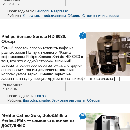
20.12.2015
Производитель:
Delonghi
,
Nespresso
Рубрика:
Капсульные кофемашины
,
Обзоры
,
С автокапучинатором
7
Philips Senseo Sarista HD 8030.
Обзор
Самый простой способ готовить кофе из
разных зерен Начну с главного. Фишка
кофемашины Philips Senseo Sarista HD 8030 в
том, что это с одной стороны типичный
автоматический зерновой автомат, а с другой –
он позволяет одним движением поменять
используемое зерно! Именно зерно: не
засыпать на одну порцию другой молотый кофе, что возможно [...]
Автор: dmitry
4.12.2015
Производитель:
Philips
Рубрика:
Для офиса/кафе
,
Зерновые автоматы
,
Обзоры
Melitta Caffeo Solo, Solo&Milk и
348
Perfect Milk — cамые стильные из
доступных