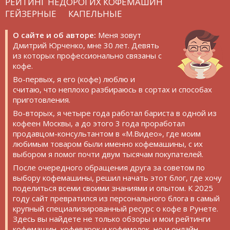
РЕЙТИНГ НЕДОРОГИХ КОФЕМАШИН
ГЕЙЗЕРНЫЕ
КАПЕЛЬНЫЕ
О сайте и об авторе:
Меня зовут
Дмитрий Юрченко, мне 30 лет. Девять
из которых профессионально связаны с
кофе.
Во-первых, я его (кофе) люблю и
считаю, что неплохо разбираюсь в сортах и способах
приготовления.
Во-вторых, я четыре года работал бариста в одной из
кофеен Москвы, а до этого 3 года проработал
продавцом-консультантом в «М.Видео», где моим
любимым товаром были именно кофемашины, с их
выбором я помог почти двум тысячам покупателей.
После очередного обращения друга за советом по
выбору кофемашины, решил начать этот блог, где хочу
поделиться всеми своими знаниями и опытом. К 2025
году сайт превратился из персонального блога в самый
крупный специализированный ресурс о кофе в Рунете.
Здесь вы найдете не только обзоры и мои рейтинги
кофемашин, кофеварок и кофемолок, но и онлайн-