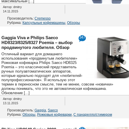
максимальный [...]
Автор: dmitry
14.11.2015
Производитель:
Cremesso
Рубрика:
Капсульные кофемашины
,
Обзоры
Gaggia Viva и Philips Saeco
347
HD8323/8325/8327 Poemia – выбор
продвинутого любителя. Обзор
Отличный вариант для домашнего
использования «продвинутым любителем»
Рожковая кофеварка Philips Saeco HD8325
Poemia – это классический представитель
ручных полуавтоматических аппаратов,
которые идеально подходят для «любителей-
полупрофессионалов». Я использую этот
термин в переносном смысле, тем не менее, совсем «новички»
должны понимать, что это не автоматическая кофемашина.
Обновление [...]
Автор: dmitry
13.11.2015
Производитель:
Gaggia
,
Saeco
Рубрика:
Обзоры
,
Рожковые кофеварки
,
С панарелло/стимером