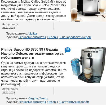
Кофемашина Melitta Caffeo Solo&Milk (про её
модификации Caffeo Solo и Solo&Perfect Milk
см. ниже) сражает сразу двумя вещами:
стильным, элегантным внешним видом и
доступной ценой. Даже среди «конкурентов»
она бьет по последнему показателю [...]
Автор: dmitry
23.11.2015
Производитель:
Melitta
Рубрика:
Зерновые автоматы
,
Обзоры
,
С панарелло/стимером
Philips Saeco HD 8750 99 / Gaggia
81
Naviglio Deluxe: автокапучинатор за
небольшие деньги
Одна из самых доступных с автоматическим
капучинатором Если вы попали сюда со
страницы рейтинга недорогих кофемашин, то
наверняка вас привлекла информация про
автоматический капучинатор (кстати, кто не
читал упомянутый «топ» – настоятельно
рекомендую). [...]
Автор: dmitry
23.11.2015
Производитель:
Gaggia
,
Saeco
Рубрика:
Зерновые автоматы
,
Обзоры
,
С автокапучинатором