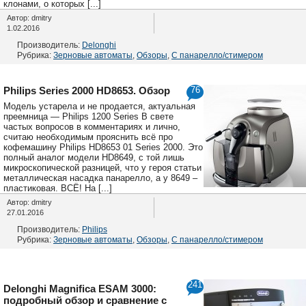
клонами, о которых [...]
Автор: dmitry
1.02.2016
Производитель:
Delonghi
Рубрика:
Зерновые автоматы
,
Обзоры
,
С панарелло/стимером
Philips Series 2000 HD8653. Обзор
76
Модель устарела и не продается, актуальная
преемница — Philips 1200 Series В свете
частых вопросов в комментариях и лично,
считаю необходимым прояснить всё про
кофемашину Philips HD8653 01 Series 2000. Это
полный аналог модели HD8649, с той лишь
микроскопической разницей, что у героя статьи
металлическая насадка панарелло, а у 8649 –
пластиковая. ВСЁ! На [...]
Автор: dmitry
27.01.2016
Производитель:
Philips
Рубрика:
Зерновые автоматы
,
Обзоры
,
С панарелло/стимером
241
Delonghi Magnifica ESAM 3000:
подробный обзор и сравнение с