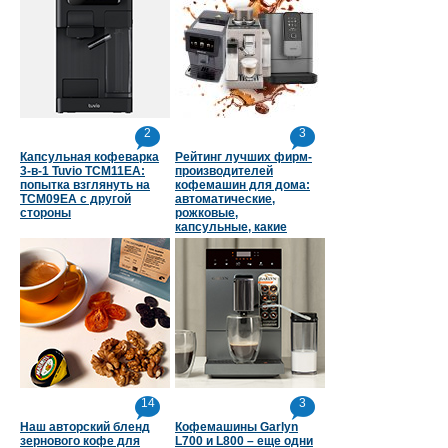
2
3
Капсульная кофеварка
Рейтинг лучших фирм-
3-в-1 Tuvio TCM11EA:
производителей
попытка взглянуть на
кофемашин для дома:
TCM09EA с другой
автоматические,
стороны
рожковые,
капсульные, какие
страны в топе
14
3
Наш авторский бленд
Кофемашины Garlyn
зернового кофе для
L700 и L800 – еще одни