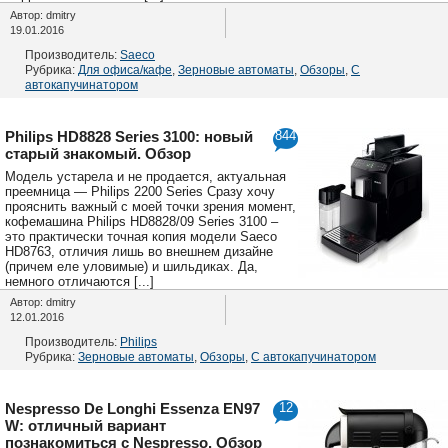
Автор: dmitry
19.01.2016
Производитель:
Saeco
Рубрика:
Для офиса/кафе
,
Зерновые автоматы
,
Обзоры
,
С
автокапучинатором
Philips HD8828 Series 3100: новый
844
старый знакомый. Обзор
Модель устарела и не продается, актуальная
преемница — Philips 2200 Series Сразу хочу
прояснить важный с моей точки зрения момент,
кофемашина Philips HD8828/09 Series 3100 –
это практически точная копия модели Saeco
HD8763, отличия лишь во внешнем дизайне
(причем еле уловимые) и шильдиках. Да,
немного отличаются [...]
Автор: dmitry
12.01.2016
Производитель:
Philips
Рубрика:
Зерновые автоматы
,
Обзоры
,
С автокапучинатором
Nespresso De Longhi Essenza EN97
12
W: отличный вариант
познакомиться с Nespresso. Обзор