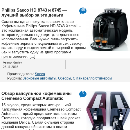
Philips Saeco HD 8743 и 8745 —
49
лучший выбор за эти деньги
Самая выгодная покупка в своем классе
Кофемашина Philips Saeco HD 8743 Xsmall –
это компактная автоматическая модель,
которая идеально подходит для домашнего
использования. Вам нужно лишь загрузить
кофейные зерна в специальный отсек сверху,
залить воду в выдвигаемый с лицевой стороны
бак и запустить одну из двух программ
приготовления. [...]
Автор: dmitry
23.11.2015
Производитель:
Saeco
Рубрика:
Зерновые автоматы
,
Обзоры
,
С панарелло/стимером
Обзор капсульной кофемашины
5
Cremesso Compact Automatic
15 вкусов, среди которых четыре – чай.
Капсульная кофемашина Cremesso Compact
Automatic – яркий представитель системы
Cremesso, которую продвигает швейцарская
компания Delica. Самая сильная сторона
данной капсульной системы в целом –