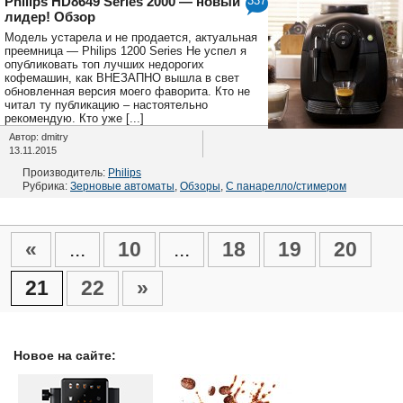
Philips HD8649 Series 2000 — новый
337
лидер! Обзор
Модель устарела и не продается, актуальная
преемница — Philips 1200 Series Не успел я
опубликовать топ лучших недорогих
кофемашин, как ВНЕЗАПНО вышла в свет
обновленная версия моего фаворита. Кто не
читал ту публикацию – настоятельно
рекомендую. Кто уже [...]
Автор: dmitry
13.11.2015
Производитель:
Philips
Рубрика:
Зерновые автоматы
,
Обзоры
,
С панарелло/стимером
«
...
10
...
18
19
20
21
22
»
Новое на сайте: