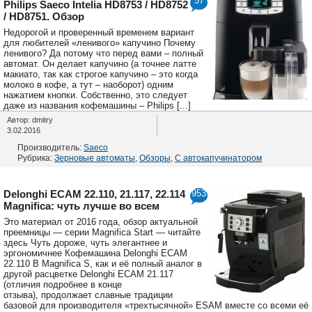
57
Philips Saeco Intelia HD8753 / HD8752
/ HD8751. Обзор
Недорогой и проверенный временем вариант
для любителей «ленивого» капучино Почему
ленивого? Да потому что перед вами – полный
автомат. Он делает капучино (а точнее латте
макиато, так как строгое капучино – это когда
молоко в кофе, а тут – наоборот) одним
нажатием кнопки. Собственно, это следует
даже из названия кофемашины – Philips [...]
Автор: dmitry
3.02.2016
Производитель:
Saeco
Рубрика:
Зерновые автоматы
,
Обзоры
,
С автокапучинатором
Delonghi ECAM 22.110, 21.117, 22.114
953
Magnifica: чуть лучше во всем
Это материал от 2016 года, обзор актуальной
преемницы — серии Magnifica Start — читайте
здесь Чуть дороже, чуть элегантнее и
эргономичнее Кофемашина Delonghi ECAM
22.110 B Magnifica S, как и её полный аналог в
другой расцветке Delonghi ECAM 21.117
(отличия подробнее в конце
отзыва), продолжает славные традиции
базовой для производителя «трехтысячной» ESAM вместе со всеми её