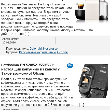
Кофемашина Nespresso De longhi Essenza
EN97 W – типичный представитель начального
класса капсульных систем. В данном случае
капсульной системы Nespresso – самой
заслуженной и именитой. Это представитель
большой семьи, предки которой были
родоначальниками популярного нынче подхода
к варке кофе: «вложил капсулу, нажал кнопку – готово». Это
действительно [...]
Автор: dmitry
12.01.2016
Производитель:
Delonghi
,
Nespresso
Рубрика:
Капсульные кофемашины
,
Обзоры
Lattissima EN 520/521/550/560:
107
настоящий капучино из капсул?
Такое возможно! Обзор
Если вы читали мои статьи про капсульные
кофемашины или «как готовить капучино в
кофемашине», то встречали там упоминание
модели Delonghi Lattissima EN 520. Это самая
простая возможность готовить настоящий
капучино, как в кофейне, но у себя дома. Или в
офисе. Хотя сразу скажу, что если в вашем
окружении употребляют более 2-3 чашек в день, то [...]
Автор: dmitry