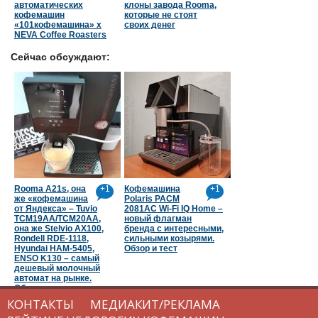
автоматических
клоны завода Rooma,
кофемашин
которые не стоят
«101кофемашина» х
своих денег
NEVA Coffee Roasters
Сейчас обсуждают:
Rooma A21s, она
+1
Кофемашина
+1
же «кофемашина
Polaris PACM
от Яндекса» – Tuvio
2081AC Wi-Fi IQ Home –
TCM19AA/TCM20AA,
новый флагман
она же Stelvio AX100,
бренда с интересными,
Rondell RDE-1118,
сильными козырями.
Hyundai HAM-5405,
Обзор и тест
ENSO K130 – самый
дешевый молочный
автомат на рынке.
Обзор и тест
КОНТАКТЫ
МЕДИАКИТ/РЕКЛАМА