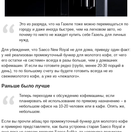
Это из разряда, что на Газеле тоже можно перемещаться по
городу и даже иногда быстрее, чем на легковом авто, но
почему-то никто не жаждет купить себе Газель для личных
нужд.
Для убеждения, что Saeco New Royal не для дома, приведу один факт:
у неё реализован промежуточный бункер для молотого кофе, от чего
его остатки «в системе» всегда в разы больше, чем у домашних
кофемашин. И если вы готовите редко (грубо, менее 20-30 порций в
день), то по большому счету вы будете готовить всегда не из
свежемолотого кофе, а уже из «лежалого».
Раньше было лучше
Теперь переходим к обсуждению кофемашины, если
планировать её использование по прямому назначению – в
небольшом офисе на 10-20 человек или в кафе. Опять же,
небольшом.
Если вы прочли абзац про промежуточный бункер для молотого кофе
и примерно представляете, как была устроена старая Saeco Royal и
еще пока не совсем древняя Saeco Aulika, то наверняка подумали