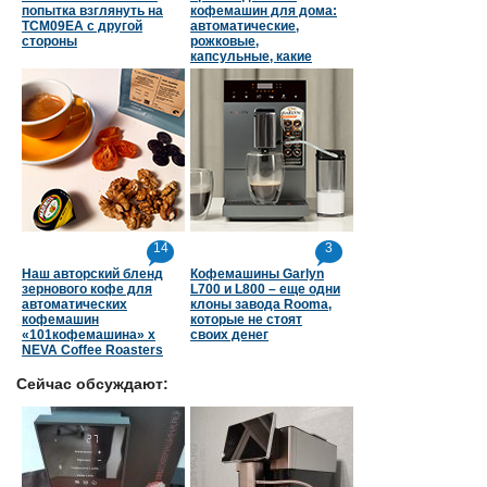
попытка взглянуть на
кофемашин для дома:
TCM09EA с другой
автоматические,
стороны
рожковые,
капсульные, какие
страны в топе
14
3
Наш авторский бленд
Кофемашины Garlyn
зернового кофе для
L700 и L800 – еще одни
автоматических
клоны завода Rooma,
кофемашин
которые не стоят
«101кофемашина» х
своих денег
NEVA Coffee Roasters
Сейчас обсуждают: