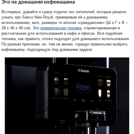
Это не домашняя кофемашина
Во-первых, давайте я сразу отделю тех читателей, которые решили
узнать про Saeco New Royal, примеривая её к домашнему
использованию, мол, размеры то вполне «гражданские» (Ш х Г х В –
28 х 46 х 40 см). Это
коммерческая техника
, спроектированная и
рассчитанная для использования в кафе и офисах. Вся подобная
техника, как правило, плохо подходит для домашнего использования.
По разным причинам, но, тем не менее, гораздо правильнее выбрать
кофемашину, подходящую под домашние задачи.