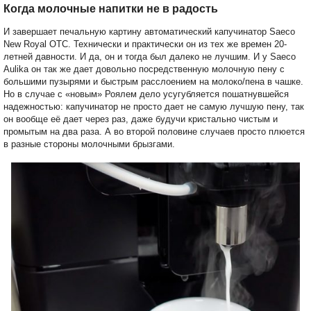
Когда молочные напитки не в радость
И завершает печальную картину автоматический капучинатор Saeco
New Royal OTC. Технически и практически он из тех же времен 20-
летней давности. И да, он и тогда был далеко не лучшим. И у Saeco
Aulika он так же дает довольно посредственную молочную пену с
большими пузырями и быстрым расслоением на молоко/пена в чашке.
Но в случае с «новым» Роялем дело усугубляется пошатнувшейся
надежностью: капучинатор не просто дает не самую лучшую пену, так
он вообще её дает через раз, даже будучи кристально чистым и
промытым на два раза. А во второй половине случаев просто плюется
в разные стороны молочными брызгами.