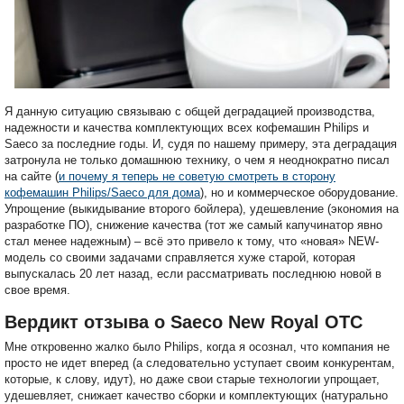
Я данную ситуацию связываю с общей деградацией производства,
надежности и качества комплектующих всех кофемашин Philips и
Saeco за последние годы. И, судя по нашему примеру, эта деградация
затронула не только домашнюю технику, о чем я неоднократно писал
на сайте (
и почему я теперь не советую смотреть в сторону
кофемашин Philips/Saeco для дома
), но и коммерческое оборудование.
Упрощение (выкидывание второго бойлера), удешевление (экономия на
разработке ПО), снижение качества (тот же самый капучинатор явно
стал менее надежным) – всё это привело к тому, что «новая» NEW-
модель со своими задачами справляется хуже старой, которая
выпускалась 20 лет назад, если рассматривать последнюю новой в
свое время.
Вердикт отзыва o Saeco New Royal OTC
Мне откровенно жалко было Philips, когда я осознал, что компания не
просто не идет вперед (а следовательно уступает своим конкурентам,
которые, к слову, идут), но даже свои старые технологии упрощает,
удешевляет, снижает качество сборки и комплектующих (натурально