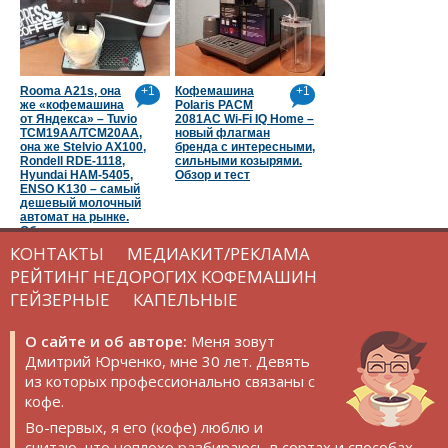
Rooma A21s, она
+1
Кофемашина
+1
же «кофемашина
Polaris PACM
от Яндекса» – Tuvio
2081AC Wi-Fi IQ Home –
TCM19AA/TCM20AA,
новый флагман
она же Stelvio AX100,
бренда с интересными,
Rondell RDE-1118,
сильными козырями.
Hyundai HAM-5405,
Обзор и тест
ENSO K130 – самый
дешевый молочный
автомат на рынке.
Обзор и тест
КОНТАКТЫ
МЕДИАКИТ/РЕКЛАМА
РЕЙТИНГ НЕДОРОГИХ КОФЕМАШИН
ГЕЙЗЕРНЫЕ
КАПЕЛЬНЫЕ
О сайте и об авторе:
Меня зовут
Дмитрий Юрченко, мне 30 лет. Девять
из которых профессионально связаны с
кофе.
Во-первых, я его (кофе) люблю и
считаю, что неплохо разбираюсь в сортах и способах