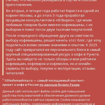
приготовления.
Во-вторых, я четыре года работал бариста в одной из
кофеен Москвы, а до этого 3 года проработал
продавцом-консультантом в «М.Видео», где моим
любимым товаром были именно кофемашины, с их
выбором я помог почти двум тысячам покупателей.
После очередного обращения друга за советом по
выбору кофемашины, решил начать этот блог, где хочу
поделиться всеми своими знаниями и опытом. К 2025
году сайт превратился из персонального блога в самый
крупный специализированный ресурс о кофе в Рунете.
Здесь вы найдете не только обзоры и мои рейтинги
кофемашин, кофеварок и кофемолок, но и онлайн-
сервисы по выбору, покупке и эксплуатации, отзывы
читателей.
1
101kofemashina.ru — самый посещаемый контент-
проект о кофе в России
по данным Яндекс.Радар
.
Данный сайт использует файлы cookie для повышения
удобства пользователей и обеспечения должного уровня
работоспособности сайта и сервисов. Cookie называются
небольшие файлы, содержащие информацию о настройках и