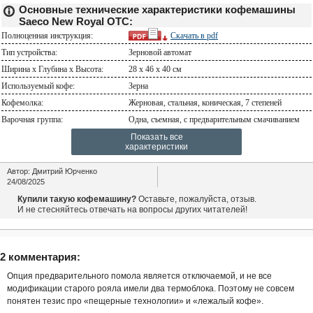
Основные технические характеристики кофемашины
Saeco New Royal OTC:
Полноценная инструкция:
Скачать в
pdf
Тип устройства:
Зерновой автомат
Ширина х Глубина х Высота:
28 x 46 x 40 см
Используемый кофе:
Зерна
Кофемолка:
Жерновая, стальная, коническая, 7 степеней
Варочная группа:
Одна, съемная, с предварительным смачиванием
Показать все
характеристики
Автор:
Дмитрий Юрченко
24/08/2025
Купили такую кофемашину?
Оставьте, пожалуйста, отзыв.
И не стесняйтесь отвечать на вопросы других читателей!
2 комментария:
Опция предварительного помола является отключаемой, и не все
модификации старого рояла имели два термоблока. Поэтому не совсем
понятен тезис про «пещерные технологии» и «лежалый кофе».