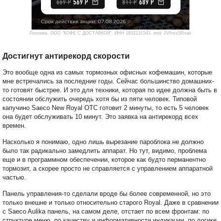
Реклама. ООО "КОФЕ С ДОСТАВКОЙ", ИНН 1832131543. erid: 2Vfnxx5Rxak
Достигнут антирекорд скорости
Это вообще одна из самых тормозных офисных кофемашин, которые
мне встречались за последние годы. Сейчас большинство домашних-
то готовят быстрее. И это для техники, которая по идее должна быть в
состоянии обслужить очередь хотя бы из пяти человек. Типовой
капучино Saeco New Royal OTC готовит 2 минуты, то есть 5 человек
она будет обслуживать 10 минут. Это заявка на антирекорд всех
времен.
Насколько я понимаю, одно лишь вырезание пароблока не должно
было так радикально замедлить аппарат. Но тут, видимо, проблема
еще и в программном обеспечении, которое как будто перманентно
тормозит, а скорее просто не справляется с управлением аппаратной
частью.
Панель управления-то сделали вроде бы более современной, но это
только внешне и только относительно старого Royal. Даже в сравнении
с Saeco Aulika панель, на самом деле, отстает по всем фронтам: по
структуре меню, по качеству и информативности индикации, по логике