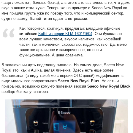
чаще ломаются, больше брака), а в итоге это вылилось в то, что даже
вкус в чашке стал хуже. Теперь же на примере с Saeco New Royal ко
мне пришла грусть уже по поводу того, что и коммерческий сектор,
судя по всему, былой титан сдает с потрохами.
Как говорится, критикуя, предлагай: младшие офисные
китайские
Kaffit из серии KLM 1601/1604
. Они буквально
всем лучше: качеством, вкусом напитков, как кофейной
части, так и молочной, скоростью, надежностью. Да, меню
такое же архаичное и замороченное, но оно и
функциональнее. А цена сравнима.
В заключении чуть подслащу пилюлю. На самом деле, Saeco New
Royal это, как и Aulika, целая линейка. Здесь есть еще более
бесполезная (в виду такой же с версии OTC ценой) модификация в
виде молочного полуавтомата
Saeco New Royal Plus
. Но есть и
призрачно, возможно кому-то полезная версия
Saeco New Royal Black
вообще без капучинатора.