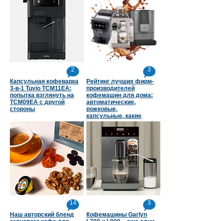
2
3
Капсульная кофеварка
Рейтинг лучших фирм-
3-в-1 Tuvio TCM11EA:
производителей
попытка взглянуть на
кофемашин для дома:
TCM09EA с другой
автоматические,
стороны
рожковые,
капсульные, какие
страны в топе
14
3
Наш авторский бленд
Кофемашины Garlyn