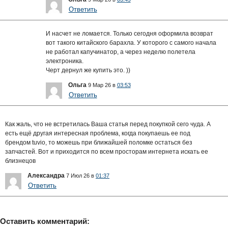
Ответить
И насчет не ломается. Только сегодня оформила возврат
вот такого китайского барахла. У которого с самого начала
не работал капучинатор, а через неделю полетела
электроника.
Черт дернул же купить это. ))
Ольга
9 Мар 26 в
03:53
Ответить
Как жаль, что не встретилась Ваша статья перед покупкой сего чуда. А
есть ещё другая интересная проблема, когда покупаешь ее под
брендом tuvio, то можешь при ближайшей поломке остаться без
запчастей. Вот и приходится по всем просторам интернета искать ее
близнецов
Александра
7 Июл 26 в
01:37
Ответить
Оставить комментарий: