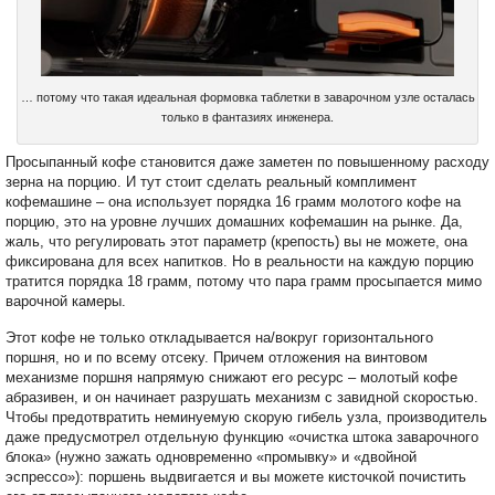
… потому что такая идеальная формовка таблетки в заварочном узле осталась
только в фантазиях инженера.
Просыпанный кофе становится даже заметен по повышенному расходу
зерна на порцию. И тут стоит сделать реальный комплимент
кофемашине – она использует порядка 16 грамм молотого кофе на
порцию, это на уровне лучших домашних кофемашин на рынке. Да,
жаль, что регулировать этот параметр (крепость) вы не можете, она
фиксирована для всех напитков. Но в реальности на каждую порцию
тратится порядка 18 грамм, потому что пара грамм просыпается мимо
варочной камеры.
Этот кофе не только откладывается на/вокруг горизонтального
поршня, но и по всему отсеку. Причем отложения на винтовом
механизме поршня напрямую снижают его ресурс – молотый кофе
абразивен, и он начинает разрушать механизм с завидной скоростью.
Чтобы предотвратить неминуемую скорую гибель узла, производитель
даже предусмотрел отдельную функцию «очистка штока заварочного
блока» (нужно зажать одновременно «промывку» и «двойной
эспрессо»): поршень выдвигается и вы можете кисточкой почистить