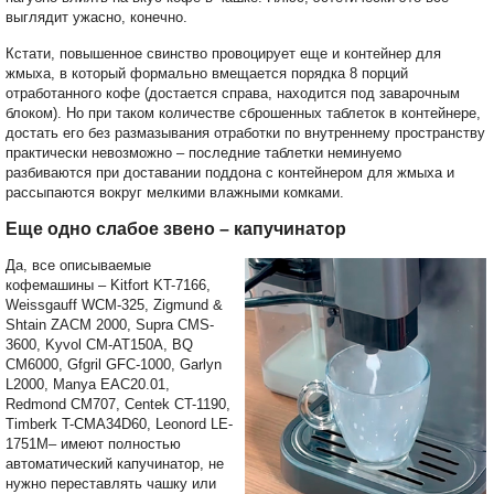
выглядит ужасно, конечно.
Кстати, повышенное свинство провоцирует еще и контейнер для
жмыха, в который формально вмещается порядка 8 порций
отработанного кофе (достается справа, находится под заварочным
блоком). Но при таком количестве сброшенных таблеток в контейнере,
достать его без размазывания отработки по внутреннему пространству
практически невозможно – последние таблетки неминуемо
разбиваются при доставании поддона с контейнером для жмыха и
рассыпаются вокруг мелкими влажными комками.
Еще одно слабое звено – капучинатор
Да, все описываемые
кофемашины – Kitfort KT-7166,
Weissgauff WCM-325, Zigmund &
Shtain ZACM 2000, Supra CMS-
3600, Kyvol CM-AT150A, BQ
CM6000, Gfgril GFC-1000, Garlyn
L2000, Manya EAC20.01,
Redmond CM707, Centek CT-1190,
Timberk T-CMA34D60, Leonord LE-
1751M– имеют полностью
автоматический капучинатор, не
нужно переставлять чашку или