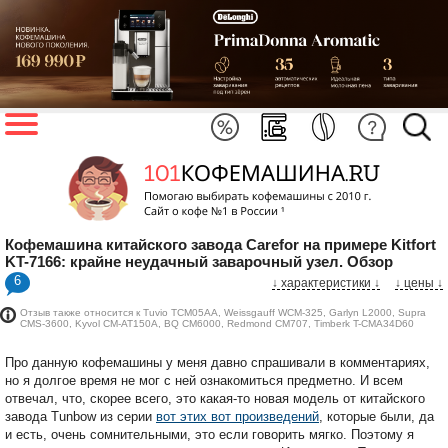
Кофемашина китайского завода Carefor на примере Kitfort
KT-7166: крайне неудачный заварочный узел. Обзор
6
↓ характеристики
↓
↓ цены ↓
Отзыв также относится к Tuvio TCM05AA, Weissgauff WCM-325, Garlyn L2000, Supra
CMS-3600, Kyvol CM-AT150A, BQ CM6000, Redmond CM707, Timberk T-CMA34D60
Про данную кофемашины у меня давно спрашивали в комментариях,
но я долгое время не мог с ней ознакомиться предметно. И всем
отвечал, что, скорее всего, это какая-то новая модель от китайского
завода Tunbow из серии
вот этих вот произведений
, которые были, да
и есть, очень сомнительными, это если говорить мягко. Поэтому я