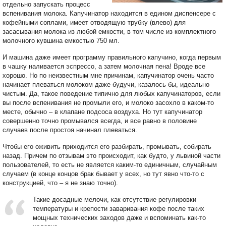
отдельно запускать процесс
вспенивания молока. Капучинатор находится в едином диспенсере с
кофейными соплами, имеет отводящую трубку (влево) для
засасывания молока из любой емкости, в том числе из комплектного
молочного кувшина емкостью 750 мл.
И машина даже имеет программу правильного капучино, когда первым
в чашку наливается эспрессо, а затем молочная пена! Вроде все
хорошо. Но по неизвестным мне причинам, капучинатор очень часто
начинает плеваться молоком даже будучи, казалось бы, идеально
чистым. Да, такое поведение типично для любых капучинаторов, если
вы после вспенивания не промыли его, и молоко засохло в каком-то
месте, обычно – в клапане подсоса воздуха. Но тут капучинатор
совершенно точно промывался всегда, и все равно в половине
случаев после простоя начинал плеваться.
Чтобы его оживить приходится его разбирать, промывать, собирать
назад. Причем по отзывам это происходит, как будто, у львиной части
пользователей, то есть не является каким-то единичным, случайным
случаем (в конце концов брак бывает у всех, но тут явно что-то с
конструкцией, что – я не знаю точно).
Такие досадные мелочи, как отсутствие регулировки
температуры и крепости заваривания кофе после таких
мощных технических заходов даже и вспоминать как-то