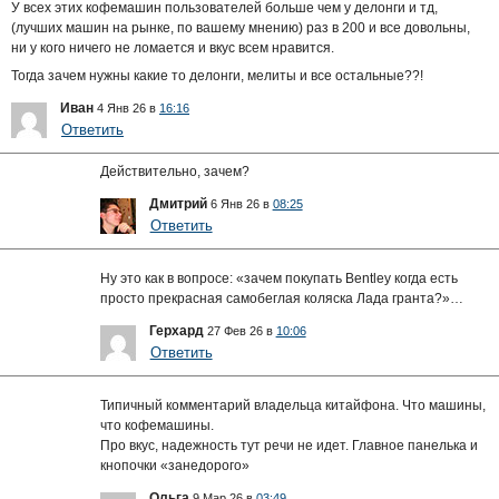
У всех этих кофемашин пользователей больше чем у делонги и тд,
(лучших машин на рынке, по вашему мнению) раз в 200 и все довольны,
ни у кого ничего не ломается и вкус всем нравится.
Тогда зачем нужны какие то делонги, мелиты и все остальные??!
Иван
4 Янв 26 в
16:16
Ответить
Действительно, зачем?
Дмитрий
6 Янв 26 в
08:25
Ответить
Ну это как в вопросе: «зачем покупать Bentley когда есть
просто прекрасная самобеглая коляска Лада гранта?»…
Герхард
27 Фев 26 в
10:06
Ответить
Типичный комментарий владельца китайфона. Что машины,
что кофемашины.
Про вкус, надежность тут речи не идет. Главное панелька и
кнопочки «занедорого»
Ольга
9 Мар 26 в
03:49