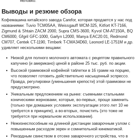
неловко.
Выводы и резюме обзора
Кофемашина китайского завода Carefor, которая продается у нас под
названиями: Tuvio TCM05AA, Weissgauff WCM-325, Kitfort KT-7166,
Zigmund & Shtain ZACM 2000, Supra CMS-3600, Kyvol CM-AT150A, BQ
CM6000, Gfgril GFC-1000, Garlyn L2000, Manya EAC20.01, Redmond
CM707, Centek CT-1190, Timberk T-CMA34D60, Leonord LE-1751M и др.
удивляет несколькими вещами:
Низкой для полного молочного автомата с рецептом правильного
капучино (и американо) ценой в районе 25 тыс. руб. по акции.
Высокой граммовкой кофейной таблетки в 16 грамм на порцию,
что позволяет готовить действительно насыщенный эспрессо.
Правда, регулировки (уменьшения крепости) этой граммовки не
предусмотрено.
Уникальным предложением на рынке: съемными стальными
коническими жерновами, которые, во-первых, проще заменить
(только при домашних условиях эксплуатации этого лет 10 не
требуется в принципе), а во-вторых, почистить (это тоже не
требуется при нормальном использовании).
Нежизнеспособным на длинной дистанции заварочным узлом с
повышенным расходом зерен и сомнительной кинематикой.
Рекордным свинством в отсеке заварочного устройства, что в