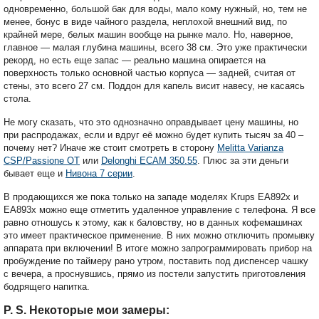
одновременно, большой бак для воды, мало кому нужный, но, тем не
менее, бонус в виде чайного раздела, неплохой внешний вид, по
крайней мере, белых машин вообще на рынке мало. Но, наверное,
главное — малая глубина машины, всего 38 см. Это уже практически
рекорд, но есть еще запас — реально машина опирается на
поверхность только основной частью корпуса — задней, считая от
стены, это всего 27 см. Поддон для капель висит навесу, не касаясь
стола.
Не могу сказать, что это однозначно оправдывает цену машины, но
при распродажах, если и вдруг её можно будет купить тысяч за 40 –
почему нет? Иначе же стоит смотреть в сторону
Melitta Varianza
CSP/Passione OT
или
Delonghi ECAM 350.55
. Плюс за эти деньги
бывает еще и
Нивона 7 серии
.
В продающихся же пока только на западе моделях Krups EA892x и
EA893x можно еще отметить удаленное управление с телефона. Я все
равно отношусь к этому, как к баловству, но в данных кофемашинах
это имеет практическое применение. В них можно отключить промывку
аппарата при включении! В итоге можно запрограммировать прибор на
пробуждение по таймеру рано утром, поставить под диспенсер чашку
с вечера, а проснувшись, прямо из постели запустить приготовления
бодрящего напитка.
P. S. Некоторые мои замеры: