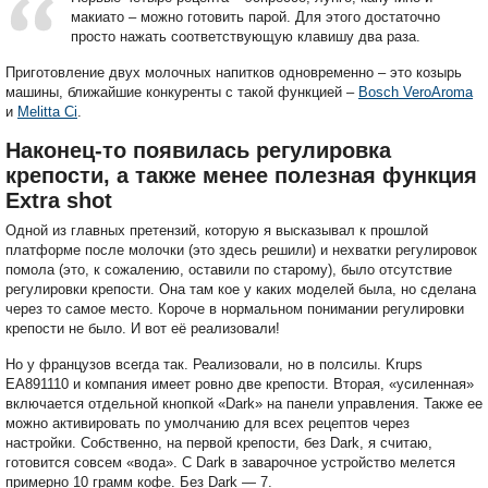
макиато – можно готовить парой. Для этого достаточно
просто нажать соответствующую клавишу два раза.
Приготовление двух молочных напитков одновременно – это козырь
машины, ближайшие конкуренты с такой функцией –
Bosch VeroAroma
и
Melitta Ci
.
Наконец-то появилась регулировка
крепости, а также менее полезная функция
Extra shot
Одной из главных претензий, которую я высказывал к прошлой
платформе после молочки (это здесь решили) и нехватки регулировок
помола (это, к сожалению, оставили по старому), было отсутствие
регулировки крепости. Она там кое у каких моделей была, но сделана
через то самое место. Короче в нормальном понимании регулировки
крепости не было. И вот её реализовали!
Но у французов всегда так. Реализовали, но в полсилы. Krups
EA891110 и компания имеет ровно две крепости. Вторая, «усиленная»
включается отдельной кнопкой «Dark» на панели управления. Также ее
можно активировать по умолчанию для всех рецептов через
настройки. Собственно, на первой крепости, без Dark, я считаю,
готовится совсем «вода». С Dark в заварочное устройство мелется
примерно 10 грамм кофе. Без Dark — 7.