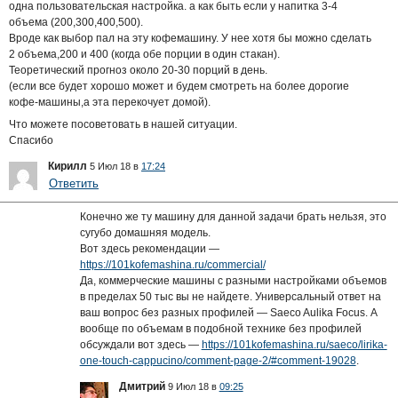
одна пользовательская настройка. а как быть если у напитка 3-4
объема (200,300,400,500).
Вроде как выбор пал на эту кофемашину. У нее хотя бы можно сделать
2 объема,200 и 400 (когда обе порции в один стакан).
Теоретический прогноз около 20-30 порций в день.
(если все будет хорошо может и будем смотреть на более дорогие
кофе-машины,а эта перекочует домой).
Что можете посоветовать в нашей ситуации.
Спасибо
Кирилл
5 Июл 18 в
17:24
Ответить
Конечно же ту машину для данной задачи брать нельзя, это
сугубо домашняя модель.
Вот здесь рекомендации —
https://101kofemashina.ru/commercial/
Да, коммерческие машины с разными настройками объемов
в пределах 50 тыс вы не найдете. Универсальный ответ на
ваш вопрос без разных профилей — Saeco Aulika Focus. А
вообще по объемам в подобной технике без профилей
обсуждали вот здесь —
https://101kofemashina.ru/saeco/lirika-
one-touch-cappucino/comment-page-2/#comment-19028
.
Дмитрий
9 Июл 18 в
09:25