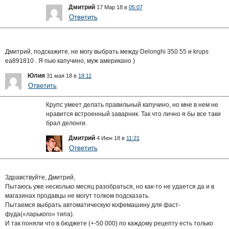
Дмитрий
17 Мар 18 в
05:07
Ответить
Дмитрий, подскажите, не могу выбрать между Delonghi 350.55 и krups
ea891810 . Я пью капучино, муж американо )
Юлия
31 мая 18 в
18:11
Ответить
Крупс умеет делать правильный капучино, но мне в нем не
нравится встроенный заварник. Так что лично я бы все таки
брал делонги.
Дмитрий
4 Июн 18 в
11:21
Ответить
Здравствуйте, Дмитрий,
Пытаюсь уже несколько месяц разобраться, но как-то не удается да и в
магазинах продавцы не могут толком подсказать.
Пытаемся выбрать автоматическую кофемашину для фаст-
фуда(«ларького» типа).
И так поняли что в бюджете (+-50 000) по каждому рецепту есть только