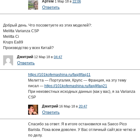
Артём
1 Мар 18 в
22:06
Ответить
Добрый день. Что посоветуете из этих моделей?:
Melitta Varianza CSP
Melitta Ci
Krups Ea89
Производство у всех Китай?
Дмитрий
12 Мар 18 в
04:47
Ответить
https://101kofemashina.ru/faq/#faq11
Мелитта — Португалия, Крупс — Франция, на эту тему
писал —
https://101kofemashina.ru/faq/#faq21
При неизвестных исходных данных (как у вас), я за Varianza
CSP
Дмитрий
16 Мар 18 в
20:47
Ответить
Спасибо за ответ. Я в итоге остановился на Saeco Pico
Barista. Пока всем доволен. У Вас отличный сайт,все четко и
по делу.