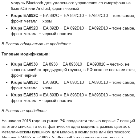
модуль Bluetooth для удаленного управления со смартфона на
базе iOS или Android, фронт черный
Krups EA892C
= EA 892C = EA 892C10 = EA892C10 – тоже самое,
фронт металл + хром
Krups EA892D
= EA 892D = EA 892D10 = EA892D10 – тоже самое,
фронт металл + черный пластик
В России официально не продаётся.
Топовые модификации:
Krups EA8938
= EA 8938 = EA 893810 = EA893810 – честно, не
знаю отличий от предыдущей группы, в РФ пока не поставляется,
фронт черный
Krups EA893C
= EA 893C = EA 893C10 = EA893C10 – тоже самое,
фронт металл + хром
Krups EA893D
= EA 893D = EA 893D10 = EA893D10 – тоже самое,
фронт металл + черный пластик
В России не продаётся.
На начало 2018 года на рынке РФ продаются только первые 7 позиций
из этого списка, то есть фактически одна модель в разных цветах с
металлическим кувшином для молока в комплекте или без такового.
Модели EA892x и EA893x (с Bluetooth) на полках отечественных