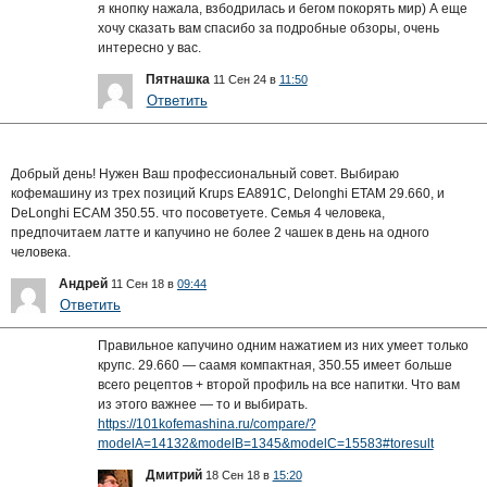
я кнопку нажала, взбодрилась и бегом покорять мир) А еще
хочу сказать вам спасибо за подробные обзоры, очень
интересно у вас.
Пятнашка
11 Сен 24 в
11:50
Ответить
Добрый день! Нужен Ваш профессиональный совет. Выбираю
кофемашину из трех позиций Krups EA891C, Delonghi ETAM 29.660, и
DeLonghi ECAM 350.55. что посоветуете. Семья 4 человека,
предпочитаем латте и капучино не более 2 чашек в день на одного
человека.
Андрей
11 Сен 18 в
09:44
Ответить
Правильное капучино одним нажатием из них умеет только
крупс. 29.660 — саамя компактная, 350.55 имеет больше
всего рецептов + второй профиль на все напитки. Что вам
из этого важнее — то и выбирать.
https://101kofemashina.ru/compare/?
modelA=14132&modelB=1345&modelC=15583#toresult
Дмитрий
18 Сен 18 в
15:20