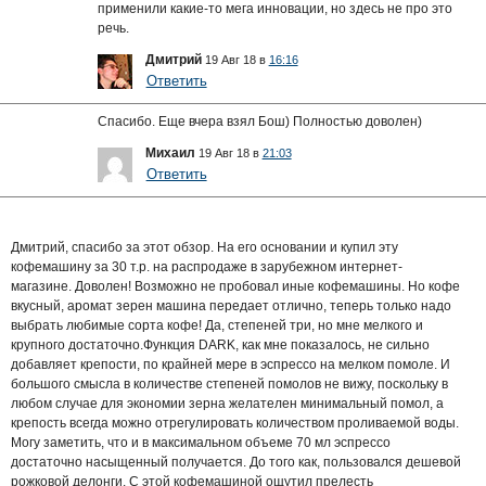
применили какие-то мега инновации, но здесь не про это
речь.
Дмитрий
19 Авг 18 в
16:16
Ответить
Спасибо. Еще вчера взял Бош) Полностью доволен)
Михаил
19 Авг 18 в
21:03
Ответить
Дмитрий, спасибо за этот обзор. На его основании и купил эту
кофемашину за 30 т.р. на распродаже в зарубежном интернет-
магазине. Доволен! Возможно не пробовал иные кофемашины. Но кофе
вкусный, аромат зерен машина передает отлично, теперь только надо
выбрать любимые сорта кофе! Да, степеней три, но мне мелкого и
крупного достаточно.Функция DARK, как мне показалось, не сильно
добавляет крепости, по крайней мере в эспрессо на мелком помоле. И
большого смысла в количестве степеней помолов не вижу, поскольку в
любом случае для экономии зерна желателен минимальный помол, а
крепость всегда можно отрегулировать количеством проливаемой воды.
Могу заметить, что и в максимальном объеме 70 мл эспрессо
достаточно насыщенный получается. До того как, пользовался дешевой
рожковой делонги. С этой кофемашиной ощутил прелесть