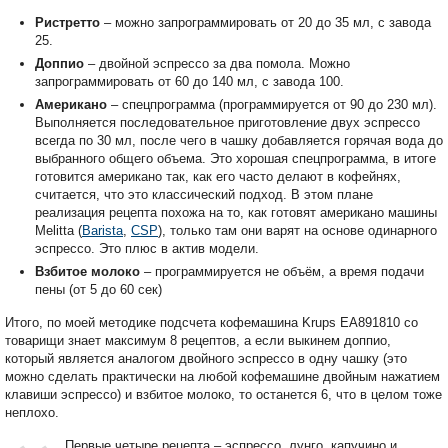
Ристретто
– можно запрограммировать от 20 до 35 мл, с завода
25.
Доппио
– двойной эспрессо за два помола. Можно
запрограммировать от 60 до 140 мл, с завода 100.
Американо
– спецпрограмма (программируется от 90 до 230 мл).
Выполняется последовательное приготовление двух эспрессо
всегда по 30 мл, после чего в чашку добавляется горячая вода до
выбранного общего объема. Это хорошая спецпрограмма, в итоге
готовится американо так, как его часто делают в кофейнях,
считается, что это классический подход. В этом плане
реализация рецепта похожа на то, как готовят американо машины
Melitta (
Barista
,
CSP
), только там они варят на основе одинарного
эспрессо. Это плюс в актив модели.
Взбитое молоко
– программируется не объём, а время подачи
пены (от 5 до 60 сек)
Итого, по моей методике подсчета кофемашина Krups EA891810 со
товарищи знает максимум 8 рецептов, а если выкинем доппио,
который является аналогом двойного эспрессо в одну чашку (это
можно сделать практически на любой кофемашине двойным нажатием
клавиши эспрессо) и взбитое молоко, то останется 6, что в целом тоже
неплохо.
Первые четыре рецепта – эспрессо, лунго, капучино и