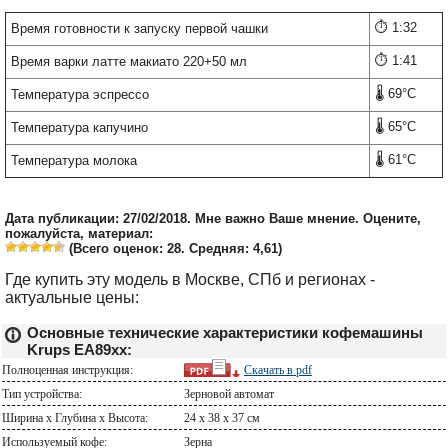
⏱️ 1:32
Время готовности к запуску первой чашки
⏱️ 1:41
Время варки латте макиато 220+50 мл
🌡️ 69°C
Температура эспрессо
🌡️ 65°C
Температура капучино
🌡️ 61°C
Температура молока
Дата публикации: 27/02/2018. Мне важно Ваше мнение. Оцените,
пожалуйста, материал:
(Всего оценок:
28
. Средняя:
4,61
)
Где купить эту модель в Москве, СПб и регионах -
актуальные цены:
Основные технические характеристики кофемашины
Krups EA89xx:
Полноценная инструкция:
Скачать в
pdf
Тип устройства:
Зерновой автомат
Ширина х Глубина х Высота:
24 x 38 x 37 см
Используемый кофе:
Зерна