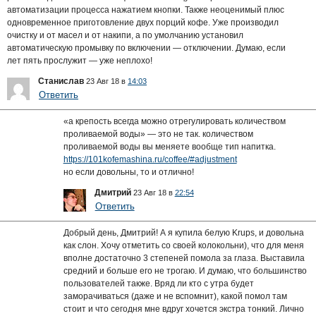
автоматизации процесса нажатием кнопки. Также неоценимый плюс
одновременное приготовление двух порций кофе. Уже производил
очистку и от масел и от накипи, а по умолчанию установил
автоматическую промывку по включении — отключении. Думаю, если
лет пять прослужит — уже неплохо!
Станислав
23 Авг 18 в
14:03
Ответить
«а крепость всегда можно отрегулировать количеством
проливаемой воды» — это не так. количеством
проливаемой воды вы меняете вообще тип напитка.
https://101kofemashina.ru/coffee/#adjustment
но если довольны, то и отлично!
Дмитрий
23 Авг 18 в
22:54
Ответить
Добрый день, Дмитрий! А я купила белую Krups, и довольна
как слон. Хочу отметить со своей колокольни), что для меня
вполне достаточно 3 степеней помола за глаза. Выставила
средний и больше его не трогаю. И думаю, что большинство
пользователей также. Вряд ли кто с утра будет
заморачиваться (даже и не вспомнит), какой помол там
стоит и что сегодня мне вдруг хочется экстра тонкий. Лично