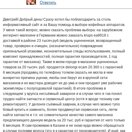
Ответить
Дмитрий! Добрый день! Сразу хотел бы поблагодарить за столь
информативный сайт и за Вашу помощь в выборе кофейных аппаратов.
У меня такой вопрос, можно сказать проблема выбора: на зарубежном
интернет-магизине в Германии можно заказать krups ea8918 с
доставкой в районе 23 тысяч.руб (модель уценненеая, возвращенный
товар, проверен и очищен, (незначительное) повреждение
оригинальной упаковки, незначительные следы использования, полный
комплект принадлежностей, полная гарантия производителя, 1 год
гарантии от магазина). Также в моем городе в магазине уценненных
товаров за 20 тысяч. руб. продается delongi ecam 20.360 s с гарантией
6 месяцев (продавец по телефону толком сказать не могла в чем
конкретно причина уценки, якобы они берут их в крупной сети
магазинов и их мастера доводят их до ума и они продают уже рабочие
экземпляры с полугодовалой гарантией). В итоге проблема в
следующем: у крупса несъёмный заварное и в случае чего я так понял
трудно найти запчасти и сервисный центр (хотя я вроде технику сам
ремонтируют). У делонги съёмный заврник, в случае чего можно тупо
6овый купить и заменить, более продвинутая сервисная сеть, легче
найти запчасти и т.п. но сомнительное качество самого магазина
предлагающего данную модель за 20 тыс. руб и гарантия от него только
6 месяцев. Я сам проживаю в Казани и не знаю куда можно обращаться
в случае поломки крупса (это я к гарантии от производителя). И ещё, как