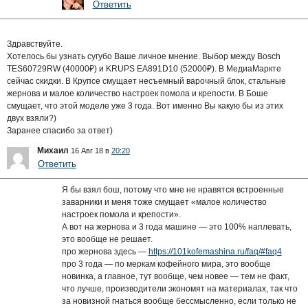
Ответить
Здравствуйте.
Хотелось бы узнать сугубо Ваше личное мнение. Выбор между Bosch
TES60729RW (40000₽) и KRUPS EA891D10 (52000₽). В МедиаМаркте
сейчас скидки. В Крупсе смущает несъемный варочный блок, стальные
жернова и малое количество настроек помола и крепости. В Боше
смущает, что этой моделе уже 3 года. Вот именно Вы какую бы из этих
двух взяли?)
Заранее спасибо за ответ)
Михаил
16 Авг 18 в
20:20
Ответить
Я бы взял бош, потому что мне не нравятся встроенные
заварники и меня тоже смущает «малое количество
настроек помола и крепости».
А вот на жернова и 3 года машине — это 100% наплевать,
это вообще не решает.
про жернова здесь —
https://101kofemashina.ru/faq/#faq4
про 3 года — по меркам кофейного мира, это вообще
новинка, а главное, тут вообще, чем новее — тем не факт,
что лучше, производители экономят на материалах, так что
за новизной гнаться вообще бессмысленно, если только не