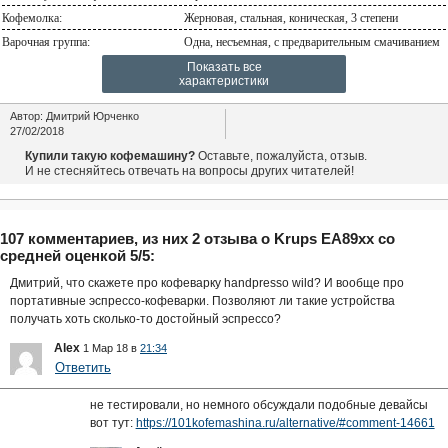
Кофемолка:
Жерновая, стальная, коническая, 3 степени
Варочная группа:
Одна, несъемная, с предварительным смачиванием
Показать все
характеристики
Автор:
Дмитрий Юрченко
27/02/2018
Купили такую кофемашину?
Оставьте, пожалуйста, отзыв.
И не стесняйтесь отвечать на вопросы других читателей!
107 комментариев, из них 2 отзыва о Krups EA89xx со
средней оценкой 5/5:
Дмитрий, что скажете про кофеварку handpresso wild? И вообще про
портативные эспрессо-кофеварки. Позволяют ли такие устройства
получать хоть сколько-то достойный эспрессо?
Alex
1 Мар 18 в
21:34
Ответить
не тестировали, но немного обсуждали подобные девайсы
вот тут:
https://101kofemashina.ru/alternative/#comment-14661