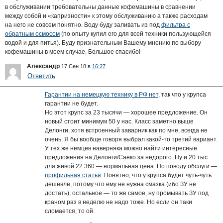
в обслуживании требовательны данные кофемашины в сравнении
между собой и «капризности» к этому обслуживанию а также расходам
на него не совсем понятно. Воду буду заливать из под
фильтра с
обратным осмосом
(по опыту купил его для всей техники пользующейся
водой и для питья). Буду признательным Вашему мнению по выбору
кофемашины в моем случае. Большое спасибо!
Александр
17 Сен 18 в
16:27
Ответить
Гарантии на немецкую технику в РФ нет
, так что у крупса
гарантии не будет.
Но этот крупс за 23 тысячи — хорошее предложение. Он
новый стоит минимум 50 у нас. Класс заметно выше
Делонги, хотя встроенный заварник как по мне, всегда не
очень. Я бы вообще говоря выбрал какой-то третий вариант.
У тех же немцев наверняка можно найти интересные
предложения на Делонги/Саеко за недорого. Ну и 20 тыс
для живой 22.360 — нормальная цена. По поводу обслуги —
профильная статья
. Понятно, что у крупса будет чуть-чуть
дешевле, потому что ему не нужна смазка (ибо ЗУ не
достать), остальное — то же самое, ну промывать ЗУ под
краном раз в неделю не надо тоже. Но если он таки
сломается, то ой.