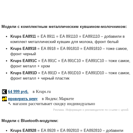
Модели с комплектным металлическим кувшином-молочником:
Krups EA8911
= EA 8911 = EA 891110 = EA891110 – добавили в
комплект металлический кувшин для молока, фронт белый
Krups EA8918
= EA 8918 = EA 891810 = EA891810 – тоже самое,
фронт черный
Krups EA891C
= EA 891C = EA 891C10 = EA891C10 – тоже самое,
фронт металл + хром
Krups EA891D
= EA 891D = EA 891D10 = EA891D10 – тоже самое,
фронт металл + черный пластик
Модели с Bluetooth-модулем:
Krups EA8928
= EA 8928 = EA 892810 = EA892810 – добавили