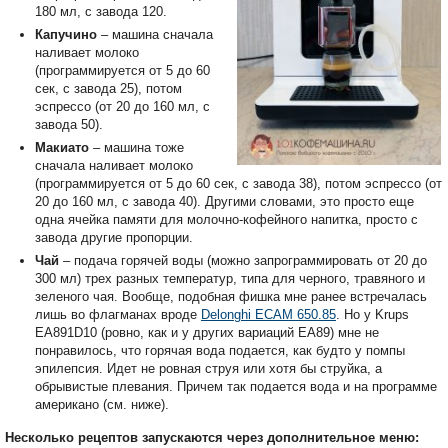
180 мл, с завода 120.
Капучино
– машина сначала
наливает молоко
(программируется от 5 до 60
сек, с завода 25), потом
эспрессо (от 20 до 160 мл, с
завода 50).
Макиато
– машина тоже
сначала наливает молоко
(программируется от 5 до 60 сек, с завода 38), потом эспрессо (от
20 до 160 мл, с завода 40). Другими словами, это просто еще
одна ячейка памяти для молочно-кофейного напитка, просто с
завода другие пропорции.
Чай
– подача горячей воды (можно запрограммировать от 20 до
300 мл) трех разных температур, типа для черного, травяного и
зеленого чая. Вообще, подобная фишка мне ранее встречалась
лишь во флагманах вроде
Delonghi ECAM 650.85
. Но у Krups
EA891D10 (ровно, как и у других вариаций EA89) мне не
понравилось, что горячая вода подается, как будто у помпы
эпилепсия. Идет не ровная струя или хотя бы струйка, а
обрывистые плевания. Причем так подается вода и на программе
американо (см. ниже).
Несколько рецептов запускаются через дополнительное меню: