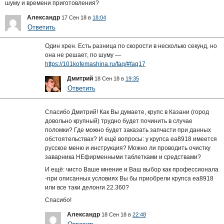
шуму и времени приготовления?
Александр
17 Сен 18 в
18:04
Ответить
Один хрен. Есть разница по скорости в несколько секунд, но
она не решает, по шуму —
https://101kofemashina.ru/faq/#faq17
Дмитрий
18 Сен 18 в
19:35
Ответить
Спасибо Дмитрий! Как Вы думаете, крупс в Казани (город
довольно крупный) трудно будет починить в случае
поломки? Где можно будет заказать запчасти при данных
обстоятельствах? И ещё вопросы: у крупса ea8918 имеется
русское меню и инструкция? Можно ли проводить очистку
заварника НЕфирменными таблетками и средствами?
И ещё: чисто Ваше мнение и Ваш выбор как профессионала
-при описанных условиях Вы бы приобрели крупса еа8918
или все таки делонги 22.360?
Спасибо!
Александр
18 Сен 18 в
22:48