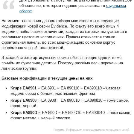
Для Espresseria, к слову, не так давно выпустили небольшое
обновление, о котором недавно рассказывал в
отдельном
обзоре
На момент написания данного обзора мне известны следующие
модификации новой серии Evidence. По факту это всего лишь 4
модели с небольшими отличиями, каждая из которых выпускается в
различных цветовых исполнениях. Причем отличается только
фронтальная панель, во всех модификациях основной корпус
непременно черный, пластиковый.
В каждой строке артикулы-синонимы обозначающие одно и то же,
причём их буквально десятки. Поэтому разобью весь перечень на
логические группы:
Базовые модификации и текущие цены на них:
Krups EA8901
= EA 8901 = EA 890110 = EA890110 – базовая
модель серии с белым пластиковым фронтом
Krups EA8908
= EA 8908 = EA 890810 = EA890810 – тоже самое,
фронт черный
Krups EA890D
= EA 890D = EA 890D10 = EA890D10 – тоже самое,
фронт металл + черный пластик