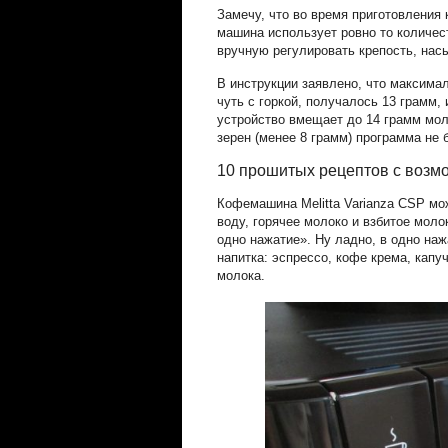
Замечу, что во время приготовления
машина использует ровно то количес
вручную регулировать крепость, нас
В инструкции заявлено, что максима
чуть с горкой, получалось 13 грамм,
устройство вмещает до 14 грамм мол
зерен (менее 8 грамм) программа не 
10 прошитых рецептов с возм
Кофемашина Melitta Varianza CSP мо
воду, горячее молоко и взбитое моло
одно нажатие». Ну ладно, в одно на
напитка: эспрессо, кофе крема, капу
молока.