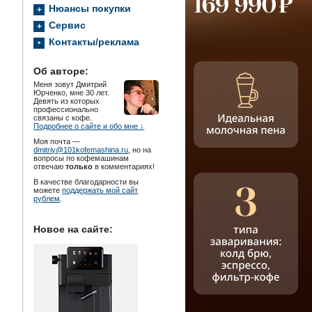
Нюансы покупки
Сервис
Контакты/реклама
Об авторе:
Меня зовут Дмитрий
Юрченко, мне 30 лет.
Девять из которых
профессионально
связаны с кофе.
Подробнее о сайте и обо мне ↓
Моя почта —
dmitriy@101kofemashina.ru
, но на
вопросы по кофемашинам
отвечаю
только
в комментариях!
В качестве благодарности вы
можете
поддержать мой сайт
рублем
.
Новое на сайте: