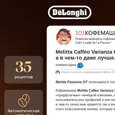
Melitta Caffeo Varianz
а в чем-то даже лучше
комментария
1 232
Отзыв относится к кофемашинам Melitta F57
Melitta Passione OT
отличается
то
Кофемашина
Melitta Caffeo Varianza
«предфлагман» немецкой компании, к
пользовательских профилей и кое-че
в чем-то лично мне нравится так и в
этого классические кнопки, которые