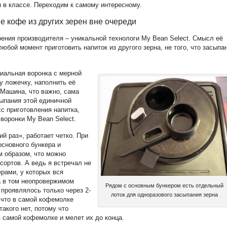
в классе. Переходим к самому интересному.
е кофе из других зерен вне очереди
зрения производителя – уникальной технологи My Bean Select. Смысл её
юбой момент приготовить напиток из другого зерна, не того, что засыпа
иальная воронка с мерной
у ложечку, наполнить её
 Машина, что важно, сама
сыпания этой единичной
с приготовления напитка,
воронки My Bean Select.
й раз», работает четко. При
основного бункера и
м образом, что можно
сортов. А ведь я встречал не
рами, у которых вся
а в том неопровержимом
Рядом с основным бункером есть отдельный
 проявлялось только через 2-
лоток для одноразового засыпания зерна
, что в самой кофемолке
акого нет, потому что
 самой кофемолке и мелет их до конца.