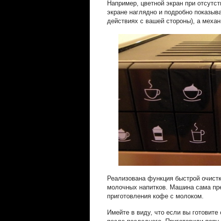
Например, цветной экран при отсутст
экране наглядно и подробно показыв
действиях с вашей стороны), а механ
Реализована функция быстрой очистк
молочных напитков. Машина сама пре
приготовления кофе с молоком.
Имейте в виду, что если вы готовите