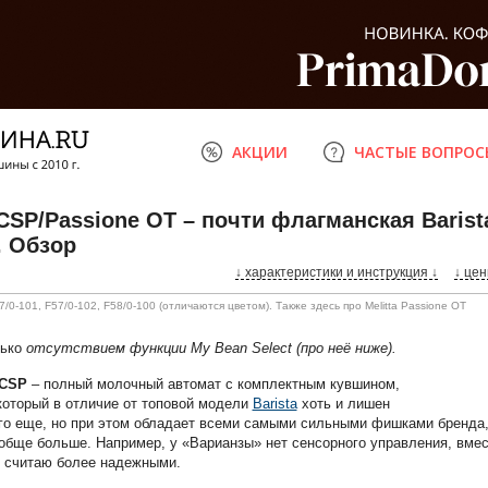
АКЦИИ
ЧАСТЫЕ ВОПРОС
a CSP/Passione OT – почти флагманская Barist
. Обзор
↓ характеристики
и инструкция
↓
↓ цен
/0-101, F57/0-102, F58/0-100 (отличаются цветом). Также здесь про Melitta Passione OT
лько
отсутствием функции My Bean Select (про неё ниже).
 CSP
– полный молочный автомат с комплектным кувшином,
оторый в отличие от топовой модели
Barista
хоть и лишен
го еще, но при этом обладает всеми самыми сильными фишками бренда,
ообще больше. Например, у «Варианзы» нет сенсорного управления, вме
 я считаю более надежными.