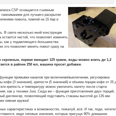
 Varianza CSP оснащается съемным
 смачиванием для лучшего раскрытия
епенями помола, помпой на 15 бар и
ь. В свете несколько иной конструкции
а остается чистой, что позволяет изменять
ты, как у подавляющего большинства
же это позволяет менять помол сразу на
ы скромные, первая вмещает 125 грамм, воды можно влить до 1,2
тается в районе 250 мл, машина просит добавки.
функции промывки каналов при включении/выключении, регулировка
ы кофе (3 значения), крепости (5 значений) и объема порции кофе от 25 
тати крепость и температуру можно увеличить налету после старта
ния, как у техники Jura. Сюда же – функция приготовления двух порций,
ый диспенсер, позволяющий подставить стаканы высотой до 135 мм.
же пивная кружка!
ных характеристиках и возможностях, пожалуй, всё. И так, поди, читате
утомился, видя типовые значения, которые присуще 90% домашних