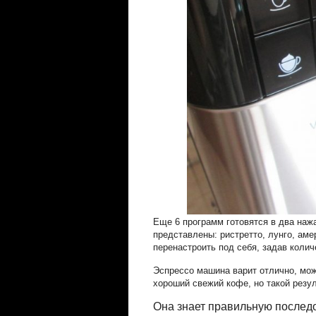
Еще 6 программ готовятся в два нажа
представлены: ристретто, лунго, аме
перенастроить под себя, задав колич
Эспрессо машина варит отлично, мож
хороший свежий кофе, но такой резул
Она знает правильную послед