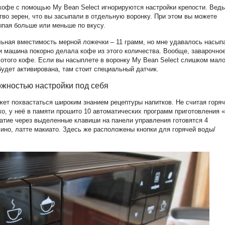
 кофе с помощью My Bean Select игнорируются настройки крепости. Ведь
тво зерен, что вы засыпали в отдельную воронку. При этом вы можете
ыпая больше или меньше по вкусу.
льная вместимость мерной ложечки – 11 грамм, но мне удавалось насып
 и машина покорно делала кофе из этого количества. Вообще, заварочно
отого кофе. Если вы насыплете в воронку My Bean Select слишком мал
будет активирована, там стоит специальный датчик.
ожностью настройки под себя
жет похвастаться широким знанием рецептуры напитков. Не считая горя
ко, у неё в памяти прошито 10 автоматических программ приготовления «
жатие через выделенные клавиши на панели управления готовятся 4
чино, латте макиато. Здесь же расположены кнопки для горячей воды/