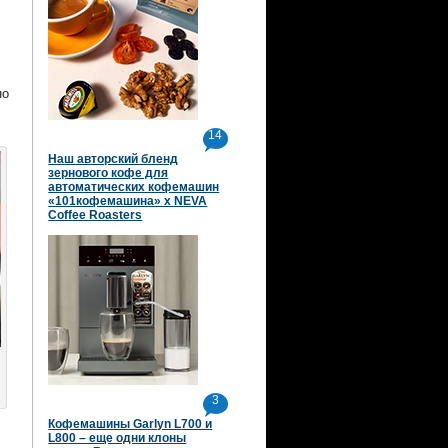
но
14
Наш авторский бленд
зернового кофе для
автоматических кофемашин
«101кофемашина» х NEVA
Coffee Roasters
3
Кофемашины Garlyn L700 и
L800 – еще одни клоны