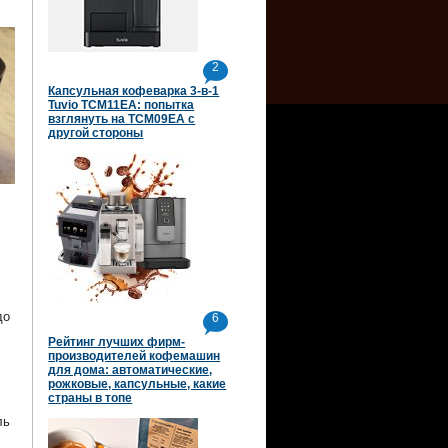
2
Капсульная кофеварка 3-в-1
Tuvio TCM11EA: попытка
взглянуть на TCM09EA с
другой стороны
до
6
Рейтинг лучших фирм-
производителей кофемашин
для дома: автоматические,
рожковые, капсульные, какие
страны в топе
ль