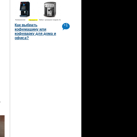
Как выбрать
+1
кофемашину или
кофеварку для дома и
офиса?
о