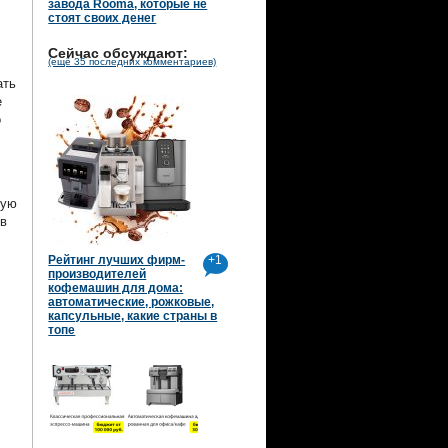
завода Rooma, которые не
стоят своих денег
Сейчас обсуждают:
(ещё 35 последних комментариев)
ать
е
о
чую
в
Рейтинг лучших фирм-
+1
производителей
кофемашин для дома:
автоматические, рожковые,
капсульные, какие страны в
топе