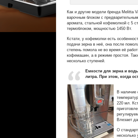
Как и другие модели бренда Melitta
варочным блоком с предварительным
аромата, стальной кофемолкой с 5 ст
термоблоком, мощностью 1450 Вт.
Кстати, у кофемолки есть особенност
подачи зерна в неё, она после помол
степень помола не во время её рабо
кофемашин, а в режиме простоя. Так
несколько ступеней.
Емкости для зерна и вод
литра. При этом, когда ос
В наличие 
температур
220 мл. Кс
приготовле
регулируем
Влезает да
О стандарт
несколько 