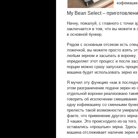
кофемашин 
My Bean Select – приготовлени
Начну, пожалуй, с главного с точки 
заключается в том, что вы можете в л
в основной бункер.
Рядом с основным отсеком есть спец
ложечкой, вы можете просто взять эт
любым зерном и засыпать в воронку.
определяет этот процесс и после за
порции можно сразу запускать процес
машина будет использовать зерно из 
Я мучил эту функцию «как в последни
этом разграничение подачи зерен из 
отдельной воронки реализовано таки
говорить об исключении смешивания 
одну кофемашину со сменными бунке
прелесть такой возможности умирал
факте, что применение другого зерна
3 чашки. Это происходило из-за того
оставались «прошлые» зерна. Здесь т
машина отслеживает наличие зерен в