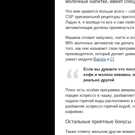
молочные напитки, имеет спе
Что мне нравится больше всего – с
CSP оригинальной рецептуры пригото
Ладно я, я вообще-то все и сам любл
автоматизации должны проникнуться 
Машина готовит капучино, латте и эс
99% молочных автоматов так делать н
того, как они называют свои прогр
производителя, который делает дома
умеют модели
Barista
и
CI
.
Если вы думаете что пос
кофе и молока неважна, 
реально другой
Плюс есть особая программа америка
порции эспрессо в чашку, разбавляет
подачи горячей воды расположено в 
разбавляя эспрессо горячей водой, г
кофейнях.
Остальные приятные бонусы
Также отмечу мельком другие моменты