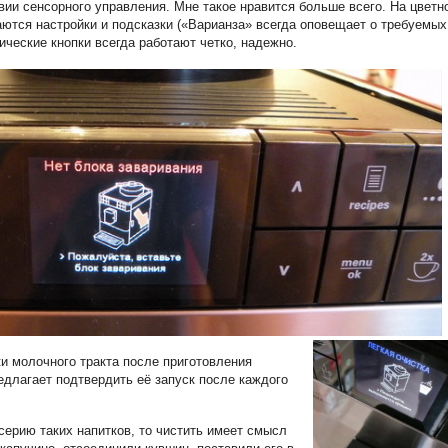
вии сенсорного управления. Мне такое нравится больше всего. На цветн
аются настройки и подсказки («Варианза» всегда оповещает о требуемых
ические кнопки всегда работают четко, надежно.
и молочного тракта после приготовления
длагает подтвердить её запуск после каждого
 серию таких напитков, то чистить имеет смысл