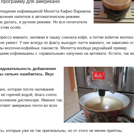
ц программу для американо
облюдение кофемашиной Мелитта Кафео Варианза
вления напитков в автоматическом режиме.
ю делать, в ручном режиме. Но все почитатели
этим особо.
прессо макиато, наливая в чашку сначала кофе, а потом взбитое молоко
е умеют. У них всегда по факту выходит латте макиато, не зависимо от
аммы молочно-кофейных лакомств. Мелитта вообще редчайший пример
шние кофемашины с «правильным» капучино на автомате. Кстати, так ж
ледовательность добавления
вы сильно ошибаетесь. Вкус
но, которая после наливания
 её горячей водой, благо сопло
основном диспенсере. Именно так,
отовят американо почти во всех
, которые уже не так оригинальны, но от этого не менее приятны.