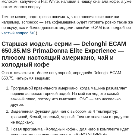
молоком: капучино и Flat White, наливая в чашку сначала кофе, а уже
потом молоко сверху.
Тем не менее, надо трезво понимать, что классические напитки —
например, эспрессо — эта кофемашина будет готовить ровно такие же
по вкусу, как и более дешевые модели линейки ECAM (см. подробнее
частый вопрос №1
).
Старшая модель серии — Delonghi ECAM
650.85.MS PrimaDonna Elite Experience —
плюсом настоящий американо, чай и
холодный кофе
Она отличается от более популярной, «средней» Delonghi ECAM
650.75, четырьмя вещами:
Программой правильного американо, когда машина разбавляет
порцию эспрессо горячей водой. На мой взгляд это самый
важный плюс, потому что имитация LONG — это несколько
другое.
Выделенная функция для чая с выбором из 4 температур:
травяной, белый, зеленый, черный. Точные значения в градусах
не подскажу.
Новая программа «Холодный кофе», для чего в комплекте идет
дополнительная принадлежность «AERO STIRRER» —