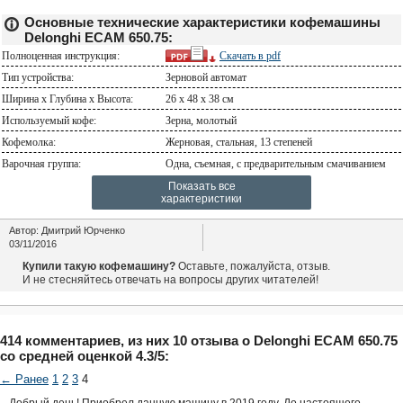
Основные технические характеристики кофемашины
Delonghi ECAM 650.75:
Полноценная инструкция:
Скачать в
pdf
Тип устройства:
Зерновой автомат
Ширина х Глубина х Высота:
26 x 48 x 38 см
Используемый кофе:
Зерна, молотый
Кофемолка:
Жерновая, стальная, 13 степеней
Варочная группа:
Одна, съемная, с предварительным смачиванием
Показать все
характеристики
Автор:
Дмитрий Юрченко
03/11/2016
Купили такую кофемашину?
Оставьте, пожалуйста, отзыв.
И не стесняйтесь отвечать на вопросы других читателей!
414 комментариев, из них 10 отзыва о Delonghi ECAM 650.75
со средней оценкой 4.3/5:
← Ранее
1
2
3
4
Добрый день! Приобрел данную машину в 2019 году. До настоящего