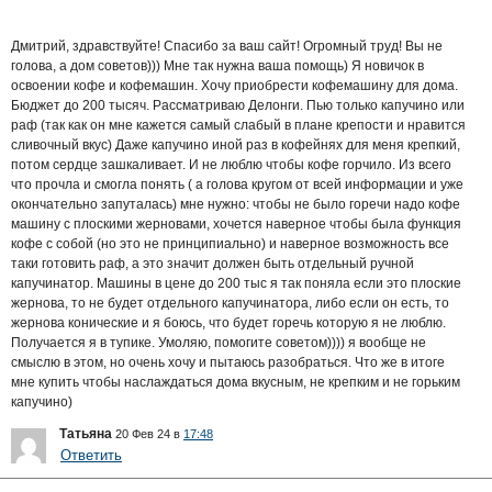
Дмитрий, здравствуйте! Спасибо за ваш сайт! Огромный труд! Вы не
голова, а дом советов))) Мне так нужна ваша помощь) Я новичок в
освоении кофе и кофемашин. Хочу приобрести кофемашину для дома.
Бюджет до 200 тысяч. Рассматриваю Делонги. Пью только капучино или
раф (так как он мне кажется самый слабый в плане крепости и нравится
сливочный вкус) Даже капучино иной раз в кофейнях для меня крепкий,
потом сердце зашкаливает. И не люблю чтобы кофе горчило. Из всего
что прочла и смогла понять ( а голова кругом от всей информации и уже
окончательно запуталась) мне нужно: чтобы не было горечи надо кофе
машину с плоскими жерновами, хочется наверное чтобы была функция
кофе с собой (но это не принципиально) и наверное возможность все
таки готовить раф, а это значит должен быть отдельный ручной
капучинатор. Машины в цене до 200 тыс я так поняла если это плоские
жернова, то не будет отдельного капучинатора, либо если он есть, то
жернова конические и я боюсь, что будет горечь которую я не люблю.
Получается я в тупике. Умоляю, помогите советом)))) я вообще не
смыслю в этом, но очень хочу и пытаюсь разобраться. Что же в итоге
мне купить чтобы наслаждаться дома вкусным, не крепким и не горьким
капучино)
Татьяна
20 Фев 24 в
17:48
Ответить