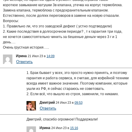
короткое замыкание катушки 3в клапана, утечка на корпус термоблока.
Замена клапана, термоблока с предохранительным клапаном.
Естественно, после долгих переговоров в замене на новую отказали.
Вопросы:
1. Правильно ли, что это заводской дефект ( устно подтвердили)
2. Какие последствия в долгосрочном периоде? , т к гарантия три года,
не хочется самостоятельно чинить за бешеные деньги через 3 г и 1
день….
Очень грустная история…..
Ирина
21 Июл 23 в
14:09
Ответить
1. Брак бывает у всех, это просто нужно принять, и поэтому
гарантия и работа сервиса, я считаю, для кофейной техники
всегда имеет важное значение. Поэтому компании, которые
ушли из РФ, я сейчас стараюсь не советовать.
2. Если всё, что вышло из строя, заменили, то никаких.
Дмитрий
24 Июл 23 в
09:53
Ответить
Дмитрий, спасибо огромное! Поддержали!
Ирина
24 Июл 23 в
15:16