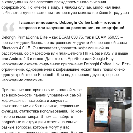
в холодильник без опасения преждевременного скисания
содержимого. Но имейте в виду, в любом случае, молочная пена
взбивается лучше всего при температуре молока в районе 5 градусов.
Главная инновация: DeLonghi Coffee Link – готовьте
эспрессо или капучино на расстоянии, со смартфона!
Delonghi PrimaDonna Elite – как ECAM 650.75, так и ECAM 650.55 –
первые модели бренда со встроенным модулем беспроводной связи
Bluetooth 4.0 LE. Он позволяет управлять кофемашиной на
расстоянии, со смартфона или планшетного ПК на базе iOS 7 и выше
или Android 4.3 и выше. Для этого в AppStore или Google Play
необходимо скачать фирменное приложение Delonghi Coffee Link. Есть
ограничение, одновременно к кофемашине может быть подключено
одно устройство по Bluetooth. Для подключения другого, первое
необходимо отключить.
Приложение повторяет почти в полной мере
все возможности панели управления самой
кофемашины: настройка и запуск на
приготовление любого напитка, сервисные
функции, статистика использования. Но кое-
что оно имеет сверх. В нем вы найдете
подробные инструкции и ответы на самые
разные вопросы, которые могут у вас
возникнуть в процессе эксплуатации. А если