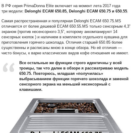
В РФ серия PrimaDonna Elite включает на момент лета 2017 года
три модели:
Delonghi ECAM 650.85,
Delonghi ECAM 650.75 и 650.55
.
Самая распространенная и популярная Delonghi ECAM 650.75.MS
отличается от более дешевой ECAM 650.55.MS только сенсорным 4,3”
экраном (против несенсорного 3,5”, которому аккомпанируют 14
сенсорных кнопок ) и наличием в комплекте отдельного кувшина для
приготовления горячего шоколада. Отличия старшей 650.85 более
существенны и расписаны мною в конце обзора. Но её отличия —
чисто бонусы, к варке классических видов кофе отношения не имеют.
Все остальные же функции строго идентичны у всей
троицы, так что далее в обзоре я рассматриваю модель
650.75. Повторюсь, младшая «получилась»
выбрасыванием функции горячего шоколада и заменой
сенсорного экрана на меньший несенсорный с
клавишами.