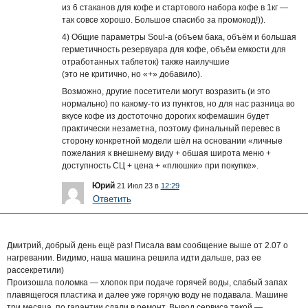
из 6 стаканов для кофе и стартового набора кофе в 1кг —
так совсе хорошо. Большое спасибо за промокод!)).
4) Общие параметры Soul-а (объем бака, объём и большая
герметичность резервуара для кофе, объём емкости для
отработанных таблеток) также наилучшие
(это не критично, но «+» добавило).
Возможно, другие посетители могут возразить (и это
нормально) по какому-то из пунктов, но для нас разница во
вкусе кофе из достоточно дорогих кофемашин будет
практически незаметна, поэтому финальный перевес в
сторону конкретной модели шёл на основании «личные
пожелания к внешнему виду + обшая широта меню +
доступность СЦ + цена + «плюшки» при покупке».
Юрий
21 Июл 23 в
12:29
Ответить
Дмитрий, добрый день ещё раз! Писала вам сообщение выше от 2.07 о
нагревании. Видимо, наша машина решила идти дальше, раз ее
рассекретили)
Произошла поломка — хлопок при подаче горячей воды, слабый запах
плавящегося пластика и далее уже горячую воду не подавала. Машине
три месяца, по гарантии сдали в ремонт. Вывод сервиса такой —