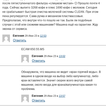
после пятиступенчатого фильтра «слишком чистая» 🙂 Прошло почти 4
года. Сейчас выпито 3268 кофе и плюс 1690 кофе с молоком. Сегодня
не срабатывает быстрая очистка молочной системы CLEAN. При этом
пена регулируется. Сама ручка и механизм пластмассовые.
Предполагаю, что внутри что-то пошло не так. Были ли подобные
случаи с этой или схожими машинами? Машина ещё на гарантии. Жду
звонка от сервиса.
Евгения
29 Июн 23 в
12:53
Ответить
ECAM 650.55.MS
Евгения
29 Июн 23 в
13:02
Ответить
Обнаружила, что машина не видит «кран горячей воды». В
машине в одном входе на выбор либо капучинатор, либо
кран вставляется. Значит скорее всего внутри самой
машинки, около входа для крана/капучинатора какая-то
проблема.
Евгения
29 Июн 23 в
13:57
Ответить