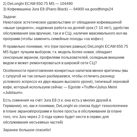
2) DeLonghi ECAM 650.75 MS — 104490
3) Кофемашина Jura E8 (Piano Black) — 94900 на goodthings24
Задачи:
Некоторое эстетическое удовольствие от обладания кофемашиной
«выше среднего», надежная работа на долгий срок (7-10 лет), удобство
обслуживания (как вручную, так и в СЦ), наличие максимального кол-ва
программ (чтобы заменить семейные походы «за кофе»).
Я правильно понимаю, что (при прочих равных) DeLonghi ECAM 650.75
MS будет лучшим выбором, т.к. модель более новая, обладает
сенсорным экраном, профилями пользователей, солидным внешним
видом и может ремонтироваться в широкой сети СЦ?
Особенности приготовления конкретных напитков менее критичны (мы
с супругой не так сильно разбираемся, чтобы отличить разницу
условного эспрессо из двух машин высокого уроня), типичный зерновой
кофе, который используем сейчас — Egoiste «Truffle»\Julius Meinl
«Jubilaum».
Есть сомнения на счёт Jura E8 (т.к. она есть у многих друзей в
Германии), но, как я понимаю, DeLonghi из списка будут технологичнее
в плане экранов\программ и более просты в обслуживании (в плане
того, что Juru через 2-3 года нужно будет нести в сервис для
обслуживания несъемных частей)
Заранее большое спасибо!