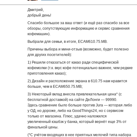
Дмитрий,
добрый день!
Спасибо большое за ваш ответ (и ещё раз спасибо за все
обзоры, сопутствующую информацию и сервис сравнения
кофемашин).
Выбрали для семьи, в итоге, ECAM610.75.MB.
Причины выбора и мини-отзыв (возможно, будет полезно
для других посетителей):
1) Решили отказаться от какао ради специфической
кофемолки (т.к. вкус кофе потенциально важнее, чем редкие
приготовления какао);
2) Дизайн и расположение экрана в 610.75 нам нравится
больше, чем в ECAM650.75.MB;
3) Некоторый вклад внесла привлекательная цена* (с
бесплатной доставкой) на сайте ДеЛонги — 99990.
Здесь сравнение было больше против Jura — которая либо
у ОД, но дороже, либо на GoodThings24, но с сервисом
только от магазина. Плюс, удачно наложился
увеличенный кэшбэк у банка, который вернёт еще 3% от
финальной цены.
(*С учётом входящих в нее приятных мелочей типа набора