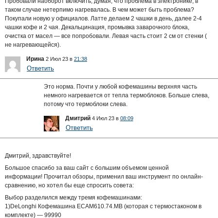
Пробовали наоборот включить, думая, что проблема в электронике, в
таком случае нетерпимо нагревалась. В чем может быть проблема?
Покупали новую у официалов. Латте делаем 2 чашки в день, далее 2-4
чашки кофе и 2 чая. Декальцинация, промывка заварочного блока,
очистка от масел — все попробовали. Левая часть стоит 2 см от стенки (
не нагревающейся).
Ирина
2 Июл 23 в
21:38
Ответить
Это норма. Почти у любой кофемашины верхняя часть
немного нагревается от тепла термоблоков. Больше слева,
потому что термоблоки слева.
Дмитрий
4 Июл 23 в
08:09
Ответить
Дмитрий, здравствуйте!
Большое спасибо за ваш сайт с большим объемом ценной
информации! Прочитал обзоры, применил ваш инструмент по онлайн-
сравнению, но хотел бы еще спросить совета:
Выбор разделился между тремя кофемашинами:
1)DeLonghi Кофемашина ECAM610.74.MB (которая с термостаконом в
комплекте) — 99990