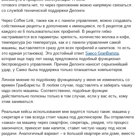
готового ответа нет, то через приложение можно напрямую связаться
со службой технической поддержки Делонги.
Через Coffee Link, также как и с панели управления, можно создавать
собственные рецепты в дополнение к имеющимся, по 6 рецептов для
каждого из 6 пользовательских профилей. В рецепте гибко
настраиваются все параметры: крепость, количество молока и кофе,
температура (но температура, как и с панели управления самой
машины, выставляется сразу для всех профилей и напитков. то есть
это единая установка). Это достойный ответ
Saeco GranBarista
,
которая еще пару лет назад предложила подобный функционал
беспроводного управления. Причем Делонги наносит серьезнейший
удар, у Саеко была поддержка только планшетных компьютеров.
Личное мнение по подобному функционалу у меня не изменилось со
времен ГранБаристы. В любом случае, подставлять и забирать чашку
надо около машины. Соответственно, подобные функции
действительно полезны только в том случае, если у вас есть, кому
этим заниматься.
Реальные кейсы использования мне видятся только такие: машина у
секретаря и там всегда стоит чашка под диспенсером. Вы отправляете
«заказ» на машину через смартфон, секретарь, увидев, что процесс
закончился, приносит вам напиток, ставит чистую чашку под носик
раздачи. Аналогичный вариант – в большой квартире или доме, вместо