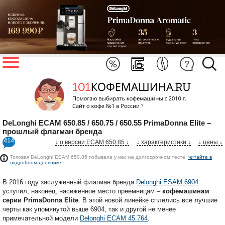
DeLonghi ECAM 650.85 / 650.75 / 650.55 PrimaDonna Elite –
прошлый флагман бренда
414
↓ о версии ECAM 650.85 ↓
↓ характеристики
↓
↓ цены ↓
Топовая DeLonghi ECAM 650.85 побывала у нас на долгосрочном тесте:
читайте в
подробном дневнике
В 2016 году заслуженный флагман бренда
Delonghi ESAM 6904
уступил, наконец, насиженное место преемницам –
кофемашинам
серии PrimaDonna Elite
. В этой новой линейке сплелись все лучшие
черты как упомянутой выше 6904, так и другой не менее
примечательной модели
Delonghi ECAM 45.764
.