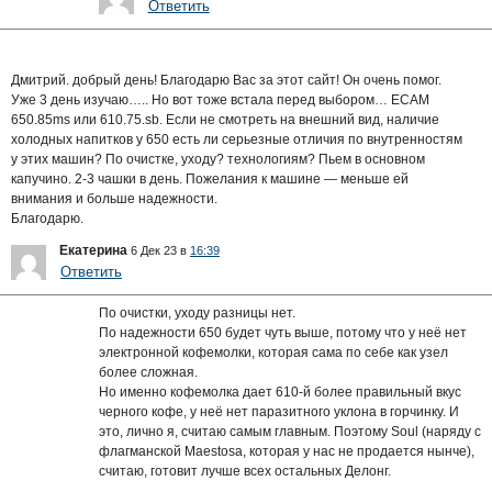
Ответить
Дмитрий. добрый день! Благодарю Вас за этот сайт! Он очень помог.
Уже 3 день изучаю….. Но вот тоже встала перед выбором… ECAM
650.85ms или 610.75.sb. Если не смотреть на внешний вид, наличие
холодных напитков у 650 есть ли серьезные отличия по внутренностям
у этих машин? По очистке, уходу? технологиям? Пьем в основном
капучино. 2-3 чашки в день. Пожелания к машине — меньше ей
внимания и больше надежности.
Благодарю.
Екатерина
6 Дек 23 в
16:39
Ответить
По очистки, уходу разницы нет.
По надежности 650 будет чуть выше, потому что у неё нет
электронной кофемолки, которая сама по себе как узел
более сложная.
Но именно кофемолка дает 610-й более правильный вкус
черного кофе, у неё нет паразитного уклона в горчинку. И
это, лично я, считаю самым главным. Поэтому Soul (наряду с
флагманской Maestosa, которая у нас не продается нынче),
считаю, готовит лучше всех остальных Делонг.