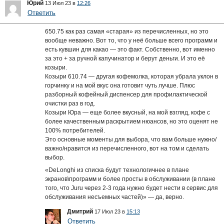
Юрий
13 Июл 23 в
12:26
Ответить
650.75 как раз самая «старая» из перечисленных, но это
вообще неважно. Вот то, что у неё больше всего программ и
есть кувшин для какао — это факт. Собственно, вот именно
за это + за ручной капучинатор и берут деньги. И это её
козыри.
Козыри 610.74 — другая кофемолка, которая убрала уклон в
горчинку и на мой вкус она готовит чуть лучше. Плюс
разборный кофейный диспенсер для профилактической
очистки раз в год.
Козыри Юра — еще более вкусный, на мой взгляд, кофе с
более качественным раскрытием нюансов, но это оценят не
100% потребителей.
Это основные моменты для выбора, что вам больше нужно/
важно/нравится из перечисленного, вот на том и сделать
выбор.
«DeLonghi из списка будут технологичнее в плане
экранов\программ и более просты в обслуживании (в плане
того, что Juru через 2-3 года нужно будет нести в сервис для
обслуживания несъемных частей)» — да, верно.
Дмитрий
17 Июл 23 в
15:13
Ответить