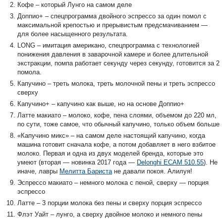
Кофе – который Лунго на самом деле
Доппио+ – спецпрограмма двойного эспрессо за один помол с
максимальной крепостью и прерывистым предсмачиванием —
для более насыщенного результата.
LONG – имитация американо, спецпрограмма с технологией
понижения давления в заварочной камере и более длительной
экстракции, помпа работает секунду через секунду, готовится за 2
помола.
Капучино – треть молока, треть молочной пены и треть эспрессо
сверху
Капучино+ – капучино как выше, но на основе Доппио+
Латте макиато – молоко, кофе, пена слоями, объемом до 220 мл,
по сути, тоже самое, что обычный капучино, только объем больше
«Капучино микс» – на самом деле настоящий капучино, когда
машина готовит сначала кофе, а потом добавляет в него взбитое
молоко. Первая и одна из двух моделей бренда, которые это
умеют (вторая — новинка 2017 года —
Delonghi ECAM 510.55
). Не
иначе, лавры
Мелитта Бариста
не давали покоя. Алилуя!
Эспрессо макиато – немного молока с пеной, сверху — порция
эспрессо
Латте – 3 порции молока без пены и сверху порция эспрессо
Флэт Уайт – лунго, а сверху двойное молоко и немного пены