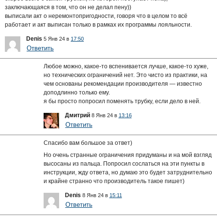
заключающаяся в том, что он не делал пену))
выписали акт о неремонтопригодности, говоря что в целом то всё
работает и акт выписан только в рамках их программы лояльности.
Denis
5 Янв 24 в
17:50
Ответить
Любое можно, какое-то вспенивается лучше, какое-то хуже,
но технических ограничений нет. Это чисто из практики, на
чем основаны рекомендации производителя — известно
доподлинно только ему.
я бы просто попросил поменять трубку, если дело в ней.
Дмитрий
8 Янв 24 в
13:16
Ответить
Спасибо вам большое за ответ)
Но очень странные ограничения придуманы и на мой взгляд
высосаны из пальца. Попросил сослаться на эти пункты в
инструкции, жду ответа, но думаю это будет затруднительно
и крайне странно что производитель такое пишет)
Denis
8 Янв 24 в
15:11
Ответить