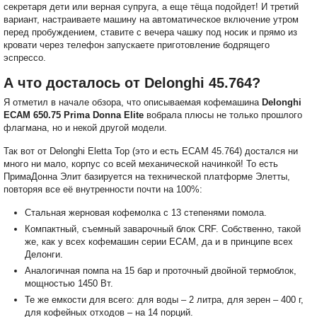
секретаря дети или верная супруга, а еще тёща подойдет! И третий
вариант, настраиваете машину на автоматическое включение утром
перед пробуждением, ставите с вечера чашку под носик и прямо из
кровати через телефон запускаете приготовление бодрящего
эспрессо.
А что досталось от Delonghi 45.764?
Я отметил в начале обзора, что описываемая кофемашина
Delonghi
ECAM 650.75 Prima Donna Elite
вобрала плюсы не только прошлого
флагмана, но и некой другой модели.
Так вот от Delonghi Eletta Top (это и есть ECAM 45.764) достался ни
много ни мало, корпус со всей механической начинкой! То есть
ПримаДонна Элит базируется на технической платформе Элетты,
повторяя все её внутренности почти на 100%:
Стальная жерновая кофемолка с 13 степенями помола.
Компактный, съемный заварочный блок CRF. Собственно, такой
же, как у всех кофемашин серии ECAM, да и в принципе всех
Делонги.
Аналогичная помпа на 15 бар и проточный двойной термоблок,
мощностью 1450 Вт.
Те же емкости для всего: для воды – 2 литра, для зерен – 400 г,
для кофейных отходов – на 14 порций.