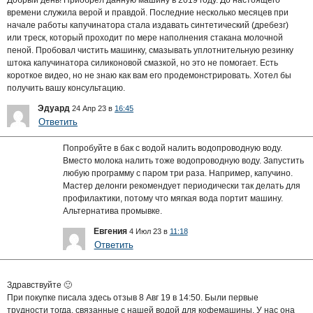
времени служила верой и правдой. Последние несколько месяцев при
начале работы капучинатора стала издавать синтетический (дребезг)
или треск, который проходит по мере наполнения стакана молочной
пеной. Пробовал чистить машинку, смазывать уплотнительную резинку
штока капучинатора силиконовой смазкой, но это не помогает. Есть
короткое видео, но не знаю как вам его продемонстрировать. Хотел бы
получить вашу консультацию.
Эдуард
24 Апр 23 в
16:45
Ответить
Попробуйте в бак с водой налить водопроводную воду.
Вместо молока налить тоже водопроводную воду. Запустить
любую программу с паром три раза. Например, капучино.
Мастер делонги рекомендует периодически так делать для
профилактики, потому что мягкая вода портит машину.
Альтернатива промывке.
Евгения
4 Июл 23 в
11:18
Ответить
Здравствуйте 🙂
При покупке писала здесь отзыв 8 Авг 19 в 14:50. Были первые
трудности тогда, связанные с нашей водой для кофемашины. У нас она