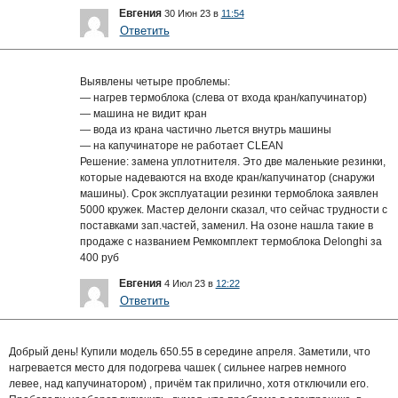
Евгения
30 Июн 23 в
11:54
Ответить
Выявлены четыре проблемы:
— нагрев термоблока (слева от входа кран/капучинатор)
— машина не видит кран
— вода из крана частично льется внутрь машины
— на капучинаторе не работает CLEAN
Решение: замена уплотнителя. Это две маленькие резинки,
которые надеваются на входе кран/капучинатор (снаружи
машины). Срок эксплуатации резинки термоблока заявлен
5000 кружек. Мастер делонги сказал, что сейчас трудности с
поставками зап.частей, заменил. На озоне нашла такие в
продаже с названием Ремкомплект термоблока Delonghi за
400 руб
Евгения
4 Июл 23 в
12:22
Ответить
Добрый день! Купили модель 650.55 в середине апреля. Заметили, что
нагревается место для подогрева чашек ( сильнее нагрев немного
левее, над капучинатором) , причём так прилично, хотя отключили его.