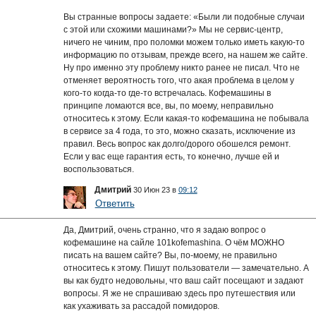
Вы странные вопросы задаете: «Были ли подобные случаи
с этой или схожими машинами?» Мы не сервис-центр,
ничего не чиним, про поломки можем только иметь какую-то
информацию по отзывам, прежде всего, на нашем же сайте.
Ну про именно эту проблему никто ранее не писал. Что не
отменяет вероятность того, что акая проблема в целом у
кого-то когда-то где-то встречалась. Кофемашины в
принципе ломаются все, вы, по моему, неправильно
относитесь к этому. Если какая-то кофемашина не побывала
в сервисе за 4 года, то это, можно сказать, исключение из
правил. Весь вопрос как долго/дорого обошелся ремонт.
Если у вас еще гарантия есть, то конечно, лучше ей и
воспользоваться.
Дмитрий
30 Июн 23 в
09:12
Ответить
Да, Дмитрий, очень странно, что я задаю вопрос о
кофемашине на сайле 101kofemashina. О чём МОЖНО
писать на вашем сайте? Вы, по-моему, не правильно
относитесь к этому. Пишут пользователи — замечательно. А
вы как будто недовольны, что ваш сайт посещают и задают
вопросы. Я же не спрашиваю здесь про путешествия или
как ухаживать за рассадой помидоров.