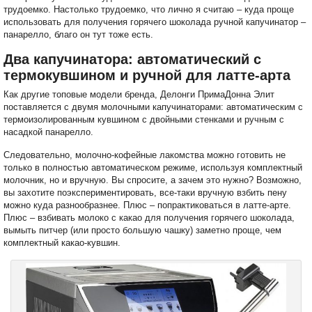
трудоемко. Настолько трудоемко, что лично я считаю – куда проще
использовать для получения горячего шоколада ручной капучинатор –
панарелло, благо он тут тоже есть.
Два капучинатора: автоматический с
термокувшином и ручной для латте-арта
Как другие топовые модели бренда, Делонги ПримаДонна Элит
поставляется с двумя молочными капучинаторами: автоматическим с
термоизолированным кувшином с двойными стенками и ручным с
насадкой панарелло.
Следовательно, молочно-кофейные лакомства можно готовить не
только в полностью автоматическом режиме, используя комплектный
молочник, но и вручную. Вы спросите, а зачем это нужно? Возможно,
вы захотите поэкспериментировать, все-таки вручную взбить пену
можно куда разнообразнее. Плюс – попрактиковаться в латте-арте.
Плюс – взбивать молоко с какао для получения горячего шоколада,
вымыть питчер (или просто большую чашку) заметно проще, чем
комплектный какао-кувшин.