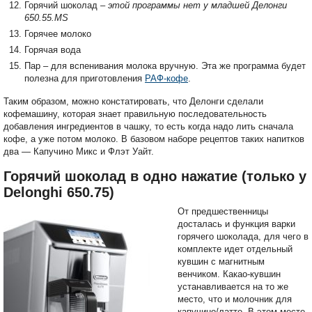
Горячий шоколад
– этой программы нет у младшей Делонги
650.55.MS
Горячее молоко
Горячая вода
Пар
–
для вспенивания молока вручную. Эта же программа будет
полезна для приготовления
РАФ-кофе
.
Таким образом, можно констатировать, что Делонги сделали
кофемашину, которая знает правильную последовательность
добавления ингредиентов в чашку, то есть когда надо лить сначала
кофе, а уже потом молоко. В базовом наборе рецептов таких напитков
два — Капучино Микс и Флэт Уайт.
Горячий шоколад в одно нажатие (только у
Delonghi 650.75)
От предшественницы
досталась и функция варки
горячего шоколада, для чего в
комплекте идет отдельный
кувшин с магнитным
венчиком. Какао-кувшин
устанавливается на то же
место, что и молочник для
капучино/латте. В этом месте