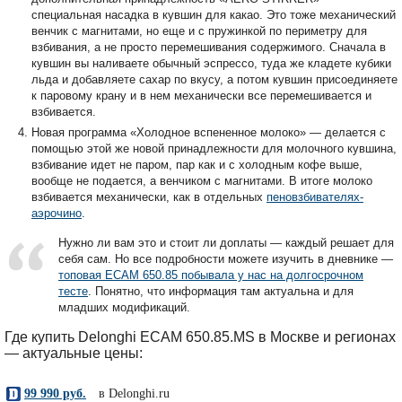
специальная насадка в кувшин для какао. Это тоже механический
венчик с магнитами, но еще и с пружинкой по периметру для
взбивания, а не просто перемешивания содержимого. Сначала в
кувшин вы наливаете обычный эспрессо, туда же кладете кубики
льда и добавляете сахар по вкусу, а потом кувшин присоединяете
к паровому крану и в нем механически все перемешивается и
взбивается.
Новая программа «Холодное вспененное молоко» — делается с
помощью этой же новой принадлежности для молочного кувшина,
взбивание идет не паром, пар как и с холодным кофе выше,
вообще не подается, а венчиком с магнитами. В итоге молоко
взбивается механически, как в отдельных
пеновзбивателях-
аэрочино
.
Нужно ли вам это и стоит ли доплаты — каждый решает для
себя сам. Но все подробности можете изучить в дневнике —
топовая ECAM 650.85 побывала у нас на долгосрочном
тесте
. Понятно, что информация там актуальна и для
младших модификаций.
Где купить Delonghi ECAM 650.85.MS в Москве и регионах
— актуальные цены: