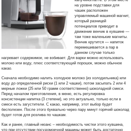
на уровне подставки для
чашек расположен
управляемый машиной магнит,
который разницей
потенциалов приводит в
движение венчик в кувшине —
там тоже маленькие магниты.
Венчик крутится — напиток
перемешивается а пар в
данном случае только
нагревает содержимое, не взбивает. Для варки можно использовать
молоко или воду, плюс соответствующий порошок, можно обычное
какао.
Сначала необходимо налить холодное молоко (из холодильника) или
воду до определенной риски (1 или 2 чашки), потом засыпать 2 или 4
мерные ложки (25 или 50 грамм соответственно) шоколадной смеси.
Перед началом приготовления, в меню, есть регулировка
консистенции напитка (3 степени), но это актуально, только если в
смеси есть загустители. С какао, например, этот выбор будет
бесполезен. После этого буквально через пару минут горячий шоколад
будет готов для розлива по чашкам.
Как и ранее, главный нюанс – необходимость чистки этого кувшина,
что при отсутствии посудомоечной машины может быть достаточно