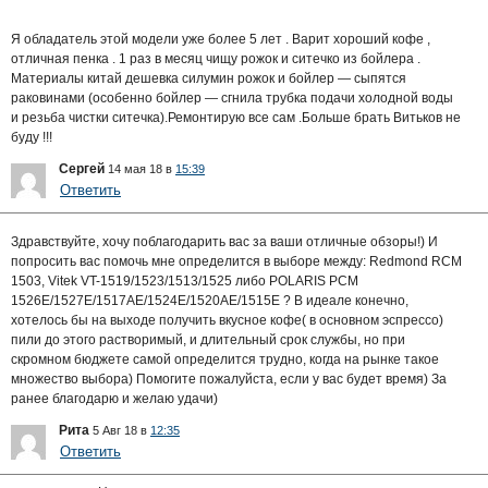
Я обладатель этой модели уже более 5 лет . Варит хороший кофе ,
отличная пенка . 1 раз в месяц чищу рожок и ситечко из бойлера .
Материалы китай дешевка силумин рожок и бойлер — сыпятся
раковинами (особенно бойлер — сгнила трубка подачи холодной воды
и резьба чистки ситечка).Ремонтирую все сам .Больше брать Витьков не
буду !!!
Сергей
14 мая 18 в
15:39
Ответить
Здравствуйте, хочу поблагодарить вас за ваши отличные обзоры!) И
попросить вас помочь мне определится в выборе между: Redmond RCM
1503, Vitek VT-1519/1523/1513/1525 либо POLARIS PCM
1526E/1527E/1517AE/1524E/1520AE/1515E ? В идеале конечно,
хотелось бы на выходе получить вкусное кофе( в основном эспрессо)
пили до этого растворимый, и длительный срок службы, но при
скромном бюджете самой определится трудно, когда на рынке такое
множество выбора) Помогите пожалуйста, если у вас будет время) За
ранее благодарю и желаю удачи)
Рита
5 Авг 18 в
12:35
Ответить