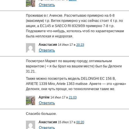
Ответить
Проживаю в г. Ачинске. Рассчитываю примерно на 6-8
(максимум) т.р. Витек примерно у нас сейчас стоит 4 т.р. по
акции, а EC145 и SAECO RI 8329/09 примерно 7-8 т.р.
Подскажите что-нибудь, хотелось чтоб по характеристикам
была неплохая и недорогая.
Анастасия
14 Июл 17 в
20:23
Ответить
Посмотрел Маркет по вашему городу, оптимальным
вариантом ( = я бы брал на вашем месте) был бы Делонги
31.21.
Также можно посмотреть модель DELONGHI EC 156 B,
ARIETE 1339 Miro, Ariete 1363 matisse. Ариете — это «дочка»
Делонги, они чуть проще, но технологически такие же.
Артём
14 Июл 17 в
21:03
Ответить
Спасибо большое.
Анастасия
15 Июл 17 в
00:20
Ответить