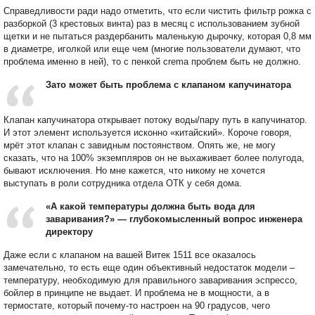
Справедливости ради надо отметить, что если чистить фильтр рожка с
разборкой (3 крестовых винта) раз в месяц с использованием зубной
щетки и не пытаться раздербанить маленькую дырочку, которая 0,8 мм
в диаметре, иголкой или еще чем (многие пользователи думают, что
проблема именно в ней), то с пенкой crema проблем быть не должно.
Зато может быть проблема с клапаном капучинатора
Клапан капучинатора открывает потоку воды/пару путь в капучинатор.
И этот элемент используется исконно «китайский». Короче говоря,
мрёт этот клапан с завидным постоянством. Опять же, не могу
сказать, что на 100% экземпляров он не выхаживает более полугода,
бывают исключения. Но мне кажется, что никому не хочется
выступать в роли сотрудника отдела ОТК у себя дома.
«А какой температуры должна быть вода для
заваривания?» — глубокомысленный вопрос инженера
директору
Даже если с клапаном на вашей Витек 1511 все оказалось
замечательно, то есть еще один объективный недостаток модели –
температуру, необходимую для правильного заваривания эспрессо,
бойлер в принципе не выдает. И проблема не в мощности, а в
термостате, который почему-то настроен на 90 градусов, чего