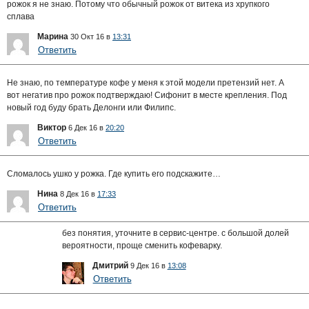
рожок я не знаю. Потому что обычный рожок от витека из хрупкого
сплава
Марина
30 Окт 16 в
13:31
Ответить
Не знаю, по температуре кофе у меня к этой модели претензий нет. А
вот негатив про рожок подтверждаю! Сифонит в месте крепления. Под
новый год буду брать Делонги или Филипс.
Виктор
6 Дек 16 в
20:20
Ответить
Сломалось ушко у рожка. Где купить его подскажите…
Нина
8 Дек 16 в
17:33
Ответить
без понятия, уточните в сервис-центре. с большой долей
вероятности, проще сменить кофеварку.
Дмитрий
9 Дек 16 в
13:08
Ответить