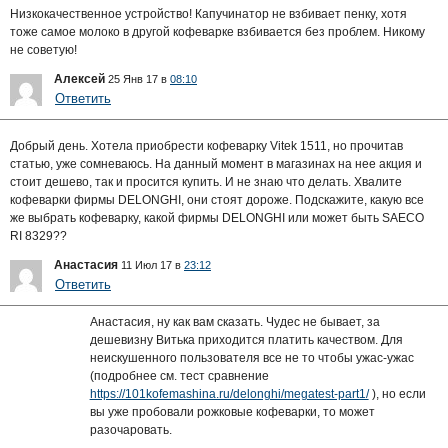
Низкокачественное устройство! Капучинатор не взбивает пенку, хотя
тоже самое молоко в другой кофеварке взбивается без проблем. Никому
не советую!
Алексей
25 Янв 17 в
08:10
Ответить
Добрый день. Хотела приобрести кофеварку Vitek 1511, но прочитав
статью, уже сомневаюсь. На данный момент в магазинах на нее акция и
стоит дешево, так и просится купить. И не знаю что делать. Хвалите
кофеварки фирмы DELONGHI, они стоят дороже. Подскажите, какую все
же выбрать кофеварку, какой фирмы DELONGHI или может быть SAECO
RI 8329??
Анастасия
11 Июл 17 в
23:12
Ответить
Анастасия, ну как вам сказать. Чудес не бывает, за
дешевизну Витька приходится платить качеством. Для
неискушенного пользователя все не то чтобы ужас-ужас
(подробнее см. тест сравнение
https://101kofemashina.ru/delonghi/megatest-part1/
), но если
вы уже пробовали рожковые кофеварки, то может
разочаровать.