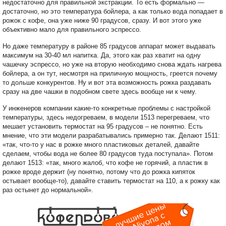
недостаточно для правильной экстракции. То есть формально —
достаточно, но это температура бойлера, а как только вода попадает в
рожок с кофе, она уже ниже 90 градусов, сразу. И вот этого уже
объективно мало для правильного эспрессо.
Но даже температуру в районе 85 градусов аппарат может выдавать
максимум на 30-40 мл напитка. Да, этого как раз хватит на одну
чашечку эспрессо, но уже на вторую необходимо снова ждать нагрева
бойлера, а он тут, несмотря на приличную мощность, греется почему
то дольше конкурентов. Ну и вот эта возможность рожка раздавать
сразу на две чашки в подобном свете здесь вообще ни к чему.
У инженеров компании какие-то конкретные проблемы с настройкой
температуры, здесь недогреваем, в модели 1513 перегреваем, что
мешает установить термостат на 95 градусов – не понятно. Есть
мнение, что эти модели разрабатывались примерно так. Делают 1511:
«так, что-то у нас в рожке много пластиковых деталей, давайте
сделаем, чтобы вода не более 80 градусов туда поступала». Потом
делают 1513: «так, много жалоб, что кофе не горячий, а пластик в
рожке вроде держит (ну понятно, потому что до рожка кипяток
остывает вообще-то), давайте ставить термостат на 110, а к рожку как
раз остынет до нормальной».