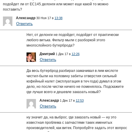
подойдет ли от ЕС145 делонги или может еще какой то можно
поставить?
Александр
30 Ноя 17 в
13:38
Ответить
Нет, от делонги не подойдет, подойдет от практически
любого витька. Фильтр мыли с разборкой этого
многослойного бутерброда?
Дмитрий
1 Дек 17 в
12:26
Ответить
Да весь бутерброд разбирал замачивал в лим кислоте
чистил-были на половину забиты отверстия сильный
кофейный налет (эксплуатация в теч года) думал в этом
дело, но после чистки ничего не поменялось. Подскажите
где лучше всего и дешевле заказать новый?
Александр
1 Дек 17 в
12:53
Ответить
ну значит да, на выброс. где заказать новый — ну это
известная проблема с запчастями таких именитых
производителей, как витек. Попробуйте задать этот вопрос