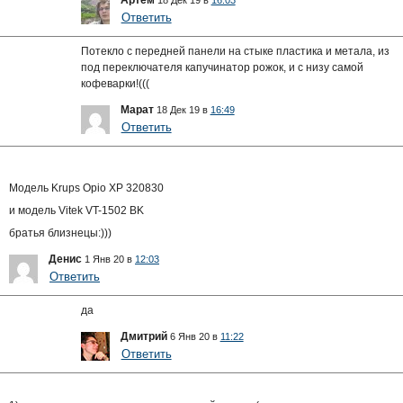
Артем
18 Дек 19 в
16:03
Ответить
Потекло с передней панели на стыке пластика и метала, из
под переключателя капучинатор рожок, и с низу самой
кофеварки!(((
Марат
18 Дек 19 в
16:49
Ответить
Модель Krups Opio XP 320830
и модель Vitek VT-1502 BK
братья близнецы:)))
Денис
1 Янв 20 в
12:03
Ответить
да
Дмитрий
6 Янв 20 в
11:22
Ответить