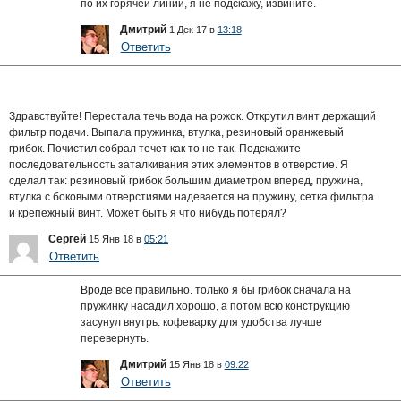
по их горячей линии, я не подскажу, извините.
Дмитрий
1 Дек 17 в
13:18
Ответить
Здравствуйте! Перестала течь вода на рожок. Открутил винт держащий
фильтр подачи. Выпала пружинка, втулка, резиновый оранжевый
грибок. Почистил собрал течет как то не так. Подскажите
последовательность заталкивания этих элементов в отверстие. Я
сделал так: резиновый грибок большим диаметром вперед, пружина,
втулка с боковыми отверстиями надевается на пружину, сетка фильтра
и крепежный винт. Может быть я что нибудь потерял?
Сергей
15 Янв 18 в
05:21
Ответить
Вроде все правильно. только я бы грибок сначала на
пружинку насадил хорошо, а потом всю конструкцию
засунул внутрь. кофеварку для удобства лучше
перевернуть.
Дмитрий
15 Янв 18 в
09:22
Ответить