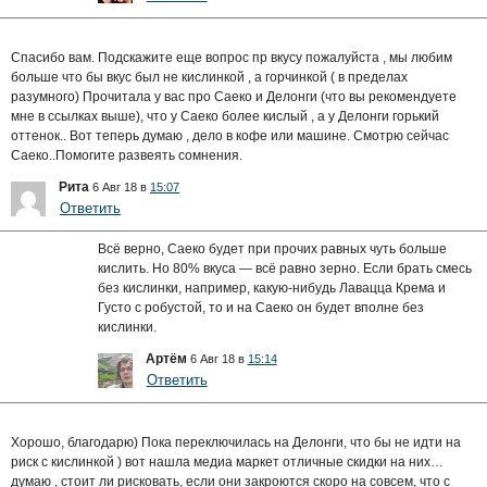
Спасибо вам. Подскажите еще вопрос пр вкусу пожалуйста , мы любим
больше что бы вкус был не кислинкой , а горчинкой ( в пределах
разумного) Прочитала у вас про Саеко и Делонги (что вы рекомендуете
мне в ссылках выше), что у Саеко более кислый , а у Делонги горький
оттенок.. Вот теперь думаю , дело в кофе или машине. Смотрю сейчас
Саеко..Помогите развеять сомнения.
Рита
6 Авг 18 в
15:07
Ответить
Всё верно, Саеко будет при прочих равных чуть больше
кислить. Но 80% вкуса — всё равно зерно. Если брать смесь
без кислинки, например, какую-нибудь Лавацца Крема и
Густо с робустой, то и на Саеко он будет вполне без
кислинки.
Артём
6 Авг 18 в
15:14
Ответить
Хорошо, благодарю) Пока переключилась на Делонги, что бы не идти на
риск с кислинкой ) вот нашла медиа маркет отличные скидки на них…
думаю , стоит ли рисковать, если они закроются скоро на совсем, что с