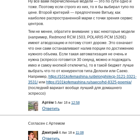
Ну все вами перечисленные модели — это по сути одно и
тоже. Поэтому если строго из них, то я бы выбирал тупо по
цене. Второй критерий — предпочтение Витьку, как
наиболее распространенной марки с точки зрения сервис
центров.
Тем не менее, обратите внимание: у вас некоторые модели
(например, Redmond RCM 1503, POLARIS PCM 1526E)
имеют атводозацию и потому стоят дороже. Это означает
что они сами останавливают налив порции по достижению
нужного объема. Если такая автоматизация не очень и
нужна (эспрессо готовится 30 секунд, можно и подождать
имхо и самоу кнопкой отключить), то в такой бюджет лучше
выбрать что-то от конкурентов типа Делонги или Саеко.
Например,
https://101kofemashina.ru/delonghi/ecp-3121-3321-
3531/
или
https://101kofemashina.ru/saeco/hd-8325-poemia/
(последний вариант вообще лучший для домашнего
эспрессо)
Артём
5 Авг 18 в
12:58
Ответить
Согласен с Артемом
Дмитрий
6 Авг 18 в
11:08
Ответить