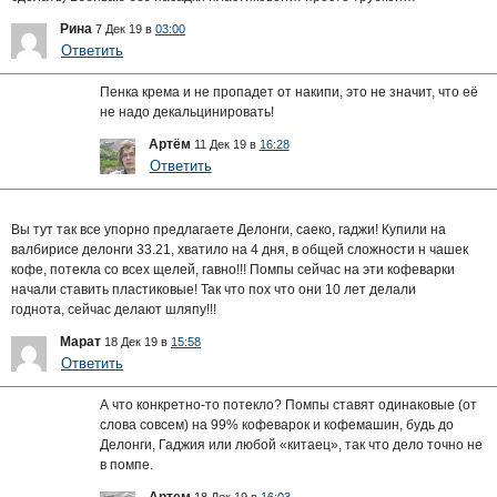
Рина
7 Дек 19 в
03:00
Ответить
Пенка крема и не пропадет от накипи, это не значит, что её
не надо декальцинировать!
Артём
11 Дек 19 в
16:28
Ответить
Вы тут так все упорно предлагаете Делонги, саеко, гаджи! Купили на
валбирисе делонги 33.21, хватило на 4 дня, в общей сложности н чашек
кофе, потекла со всех щелей, гавно!!! Помпы сейчас на эти кофеварки
начали ставить пластиковые! Так что пох что они 10 лет делали
годнота, сейчас делают шляпу!!!
Марат
18 Дек 19 в
15:58
Ответить
А что конкретно-то потекло? Помпы ставят одинаковые (от
слова совсем) на 99% кофеварок и кофемашин, будь до
Делонги, Гаджия или любой «китаец», так что дело точно не
в помпе.