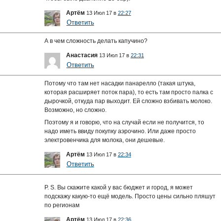
Артём
13 Июл 17 в
22:27
Ответить
А в чем сложность делать капучино?
Анастасия
13 Июл 17 в
22:31
Ответить
Потому что там нет насадки панарелло (такая штука,
которая расширяет поток пара), то есть там просто палка с
дырочкой, откуда пар выходит. Ей сложно взбивать молоко.
Возможно, но сложно.
Поэтому я и говорю, что на случай если не получится, то
надо иметь ввиду покупку аэрочино. Или даже просто
электровенчика для молока, они дешевые.
Артём
13 Июл 17 в
22:34
Ответить
P. S. Вы скажите какой у вас бюджет и город, я может
подскажу какую-то ещё модель. Просто цены сильно пляшут
по регионам
Артём
13 Июл 17 в
22:36