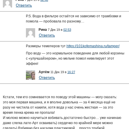
Ответить
P.S. Вода в фильтре остаётся не зависимо от трамбовки и
помола — пробовала по разному…
Рина
7 Дек 19 в
02:53
Ответить
Размеры темеперов тут
https://101kofemashina.ru/tamper/
Про воду — это нормальное поведение для любой корзины
с «улучшайзером», но мельче помол нивелирует этот
эффект
Артём
11 Дек 19 в
16:27
Ответить
Кстати, тем кто сомневается по поводу этой машины — могу сказать:
это моя первая машина, и я вполне довольна — за 4 месяца ещё не
разу не чистила от накипи, хотя вода у нас очень жесткая — за это
время пенка крема не пропала!
И молоко можно научиться взбивать достаточно быстро… уже начинаю
даже слегка лате-Арт осваивать) сердечко по крайней мере можно
сделать) Взбиваю без насадки пластиковой… просто трубкой…