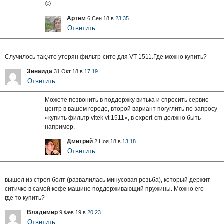
🙁
Артём
6 Сен 18 в
23:35
Ответить
Случилось так,что утерян фильтр-сито для VT 1511.Где можно купить?
Зинаида
31 Окт 18 в
17:19
Ответить
Можете позвонить в поддержку витька и спросить сервис-
центр в вашем городе, второй вариант погуглить по запросу
«купить фильтр vitek vt 1511», в expert-cm должно быть
например.
Дмитрий
2 Ноя 18 в
13:18
Ответить
вышел из строя болт (развалилась минусовая резьба), который держит
ситичко в самой кофе машине поддерживающий пружины. Можно его
где то купить?
Владимир
9 Фев 19 в
20:23
Ответить