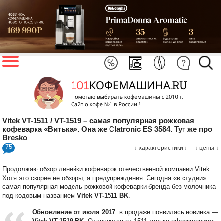
Vitek VT-1511 / VT-1519 – самая популярная рожковая
кофеварка «Витька». Она же Clatronic ES 3584. Тут же про
Bresko
75
↓ характеристики
↓
↓ цены ↓
Продолжаю обзор линейки кофеварок отечественной компании Vitek.
Хотя это скорее не обзоры, а предупреждения. Сегодня «в студии»
самая популярная модель рожковой кофеварки бренда без молочника
под кодовым названием
Vitek VT-1511 BK
.
Обновление от июля 2017
: в продаже появилась новинка —
Vitek VT-1519 BK
. Отличается от 1511 только оформлением