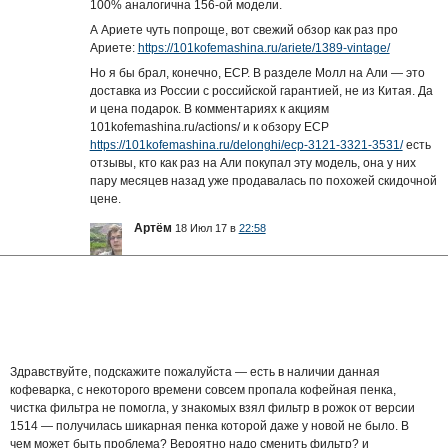
100% аналогична 156-ой модели.
А Ариете чуть попроще, вот свежий обзор как раз про
Ариете:
https://101kofemashina.ru/ariete/1389-vintage/
Но я бы брал, конечно, ECP. В разделе Молл на Али — это
доставка из России с российской гарантией, не из Китая. Да
и цена подарок. В комментариях к акциям
101kofemashina.ru/actions/ и к обзору ECP
https://101kofemashina.ru/delonghi/ecp-3121-3321-3531/
есть
отзывы, кто как раз на Али покупал эту модель, она у них
пару месяцев назад уже продавалась по похожей скидочной
цене.
Артём
18 Июл 17 в
22:58
Здравствуйте, подскажите пожалуйста — есть в наличии данная
кофеварка, с некоторого времени совсем пропала кофейная пенка,
чистка фильтра не помогла, у знакомых взял фильтр в рожок от версии
1514 — получилась шикарная пенка которой даже у новой не было. В
чем может быть проблема? Вероятно надо сменить фильтр? и