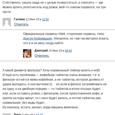
Собственно, зашла сюда не с целью похвастаться, а спросить — где
можно купить уплотнитель под рожок, мой-то совсем порвался, на три
части.
Галина
12 Июн 19 в
11:52
Ответить
Официальные сервисы Vitek, сторонние сервисы, типа
Доктор Кофемашин
, Aliexpress, но там так муторно искать,
что и я не могу сходу найти.
Дмитрий
14 Июн 19 в
09:42
Ответить
А какой диаметр фильтра? Хочу нормальный темпер купить к ней)
И ещё есть проблемка — кофейная таблетка очень влажная, т.е. в
фильтре остаётся жижа кофейная, а не таблетка, которая должна от
удара выпадать, а она вытекает))… но если в фильтр затрамбовать не
на одну, а на двойную порцию — то таблетка в итоге посуше будет…
или, если оставить рожок, с фильтром, после приготовления кофе, в
группе на пару минут, то с него будет капать, и потом таблетка уже
нормальная, без воды будет…
Из клапана, кстати, капает, когда машина включена…
Рина
7 Дек 19 в
02:48