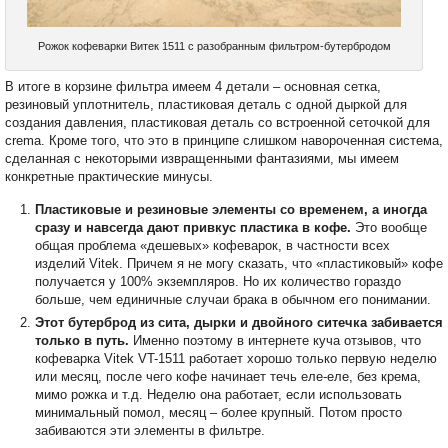
Рожок кофеварки Витек 1511 с разобранным фильтром-бутербродом
В итоге в корзине фильтра имеем 4 детали – основная сетка,
резиновый уплотнитель, пластиковая деталь с одной дыркой для
создания давления, пластиковая деталь со встроенной сеточкой для
crema. Кроме того, что это в принципе слишком навороченная система,
сделанная с некоторыми извращенными фантазиями, мы имеем
конкретные практические минусы.
Пластиковые и резиновые элементы со временем, а иногда
сразу и навсегда дают привкус пластика в кофе.
Это вообще
общая проблема «дешевых» кофеварок, в частности всех
изделий Vitek. Причем я не могу сказать, что «пластиковый» кофе
получается у 100% экземпляров. Но их количество гораздо
больше, чем единичные случаи брака в обычном его понимании.
Этот бутерброд из сита, дырки и двойного ситечка забивается
только в путь.
Именно поэтому в интернете куча отзывов, что
кофеварка Vitek VT-1511 работает хорошо только первую неделю
или месяц, после чего кофе начинает течь еле-еле, без крема,
мимо рожка и т.д. Неделю она работает, если использовать
минимальный помол, месяц – более крупный. Потом просто
забиваются эти элементы в фильтре.