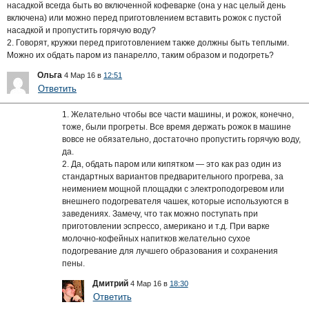
насадкой всегда быть во включенной кофеварке (она у нас целый день
включена) или можно перед приготовлением вставить рожок с пустой
насадкой и пропустить горячую воду?
2. Говорят, кружки перед приготовлением также должны быть теплыми.
Можно их обдать паром из панарелло, таким образом и подогреть?
Ольга
4 Мар 16 в
12:51
Ответить
1. Желательно чтобы все части машины, и рожок, конечно,
тоже, были прогреты. Все время держать рожок в машине
вовсе не обязательно, достаточно пропустить горячую воду,
да.
2. Да, обдать паром или кипятком — это как раз один из
стандартных вариантов предварительного прогрева, за
неимением мощной площадки с электроподогревом или
внешнего подогревателя чашек, которые используются в
заведениях. Замечу, что так можно поступать при
приготовлении эспрессо, американо и т.д. При варке
молочно-кофейных напитков желательно сухое
подогревание для лучшего образования и сохранения
пены.
Дмитрий
4 Мар 16 в
18:30
Ответить