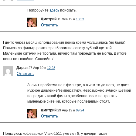
Попробуйте
здесь
поискать.
Дмитрий
11 Фев 19 в
10:33
Ответить
Где-то через месяц использования пенка крема ухудшилась (но была).
Почистила фильтр рожка с разбором по совету зубной щеткой.
Маленькие ситечки не трогала, ничего там повредить не могла. В итоге
пены нет вообще. Спасибо :/
Дарья
27 Апр 19 в
12:28
Ответить
Значит проблема не в фильтре, а в чем-то до него, не дает
нужное давление/температуру. Невозможно зубной щеткой
повредить такой фильтр,особенно, если не трогать
маленькие ситечки, которые последними стоят.
Дмитрий
29 Апр 19 в
09:24
Ответить
Пользуюсь кофеваркой Vitek-1511 уже лет 8, у дочери такая