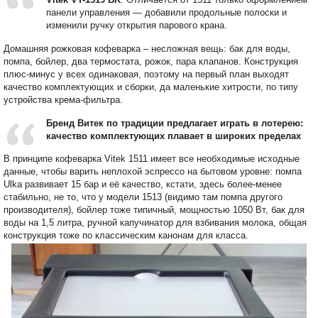
панели управления — добавили продольные полоски и
изменили ручку открытия парового крана.
Домашняя рожковая кофеварка – несложная вещь: бак для воды,
помпа, бойлер, два термостата, рожок, пара клапанов. Конструкция
плюс-минус у всех одинаковая, поэтому на первый план выходят
качество комплектующих и сборки, да маленькие хитрости, по типу
устройства крема-фильтра.
Бренд Витек по традиции предлагает играть в лотерею:
качество комплектующих плавает в широких пределах
В принципе кофеварка Vitek 1511 имеет все необходимые исходные
данные, чтобы варить неплохой эспрессо на бытовом уровне: помпа
Ulka развивает 15 бар и её качество, кстати, здесь более-менее
стабильно, не то, что у модели 1513 (видимо там помпа другого
производителя), бойлер тоже типичный, мощностью 1050 Вт, бак для
воды на 1,5 литра, ручной капучинатор для взбивания молока, общая
конструкция тоже по классическим канонам для класса.