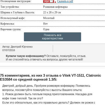
Полноценная инструкция:
Скачать в
pdf
Тип устройства:
Рожковая кофеварка
Ширина х Глубина х Высота:
22 x 28 x 29 см
Используемый кофе:
Молотый
Кофемолка:
Нет
Варочная группа:
Одна
Показать все
характеристики
Автор:
Дмитрий Юрченко
07/07/2016
Купили такую кофемашину?
Оставьте, пожалуйста, отзыв.
И не стесняйтесь отвечать на вопросы других читателей!
75 комментариев, из них 3 отзыва о Vitek VT-1511, Clatronic
ES3584 со средней оценкой 1.3/5:
Дмитрий, добрый день. Пробуем рожковую кофеварку. Появились
вопросы, посоветуйте пожалуйста с высоты Вашего опыта:
1. Рожок должен быть теплым перед приготовлением. Насадка для
кофе тоже теплой. Так ли это?
Если это обязательно, как это правильно делать? Должен ли рожок с