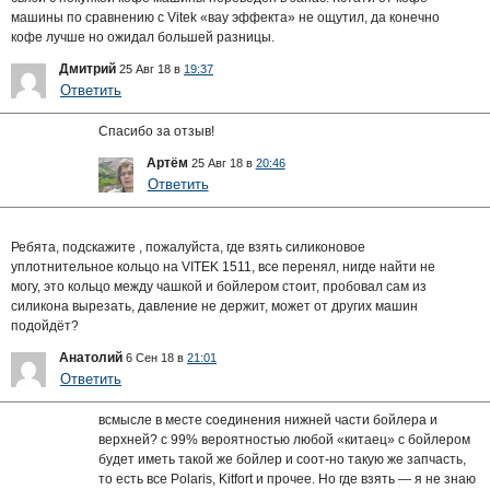
машины по сравнению с Vitek «вау эффекта» не ощутил, да конечно
кофе лучше но ожидал большей разницы.
Дмитрий
25 Авг 18 в
19:37
Ответить
Спасибо за отзыв!
Артём
25 Авг 18 в
20:46
Ответить
Ребята, подскажите , пожалуйста, где взять силиконовое
уплотнительное кольцо на VITEK 1511, все перенял, нигде найти не
могу, это кольцо между чашкой и бойлером стоит, пробовал сам из
силикона вырезать, давление не держит, может от других машин
подойдёт?
Анатолий
6 Сен 18 в
21:01
Ответить
всмысле в месте соединения нижней части бойлера и
верхней? с 99% вероятностью любой «китаец» с бойлером
будет иметь такой же бойлер и соот-но такую же запчасть,
то есть все Polaris, Kitfort и прочее. Но где взять — я не знаю