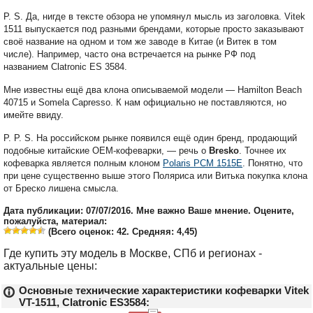
P. S. Да, нигде в тексте обзора не упомянул мысль из заголовка. Vitek
1511 выпускается под разными брендами, которые просто заказывают
своё название на одном и том же заводе в Китае (и Витек в том
числе). Например, часто она встречается на рынке РФ под
названием Clatronic ES 3584.
Мне известны ещё два клона описываемой модели — Hamilton Beach
40715 и Somela Capresso. К нам официально не поставляются, но
имейте ввиду.
P. P. S. На российском рынке появился ещё один бренд, продающий
подобные китайские OEM-кофеварки, — речь о
Bresko
. Точнее их
кофеварка является полным клоном
Polaris PCM 1515E
. Понятно, что
при цене существенно выше этого Поляриса или Витька покупка клона
от Бреско лишена смысла.
Дата публикации: 07/07/2016. Мне важно Ваше мнение. Оцените,
пожалуйста, материал:
(Всего оценок:
42
. Средняя:
4,45
)
Где купить эту модель в Москве, СПб и регионах -
актуальные цены:
Основные технические характеристики кофеварки Vitek
VT-1511, Clatronic ES3584: