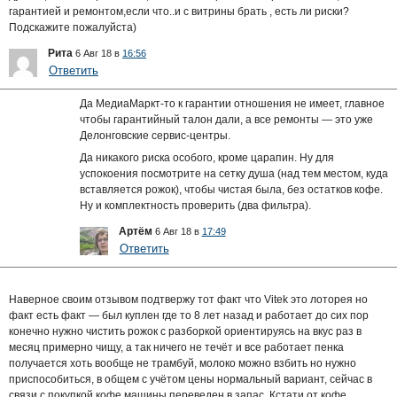
гарантией и ремонтом,если что..и с витрины брать , есть ли риски?
Подскажите пожалуйста)
Рита
6 Авг 18 в
16:56
Ответить
Да МедиаМаркт-то к гарантии отношения не имеет, главное
чтобы гарантийный талон дали, а все ремонты — это уже
Делонговские сервис-центры.
Да никакого риска особого, кроме царапин. Ну для
успокоения посмотрите на сетку душа (над тем местом, куда
вставляется рожок), чтобы чистая была, без остатков кофе.
Ну и комплектность проверить (два фильтра).
Артём
6 Авг 18 в
17:49
Ответить
Наверное своим отзывом подтвержу тот факт что Vitek это лоторея но
факт есть факт — был куплен где то 8 лет назад и работает до сих пор
конечно нужно чистить рожок с разборкой ориентируясь на вкус раз в
месяц примерно чищу, а так ничего не течёт и все работает пенка
получается хоть вообще не трамбуй, молоко можно взбить но нужно
приспособиться, в общем с учётом цены нормальный вариант, сейчас в
связи с покупкой кофе машины переведен в запас. Кстати от кофе