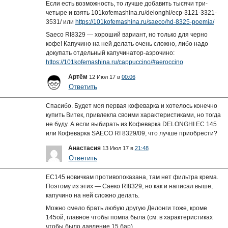
Если есть возможность, то лучше добавить тысячи три-
четыре и взять 101kofemashina.ru/delonghi/ecp-3121-3321-
3531/ или
https://101kofemashina.ru/saeco/hd-8325-poemia/
Saeco RI8329 — хороший вариант, но только для черно
кофе! Капучино на ней делать очень сложно, либо надо
докупать отдельный капучинатор-аэрочино:
https://101kofemashina.ru/cappuccino/#aeroccino
Артём
12 Июл 17 в
00:06
Ответить
Спасибо. Будет моя первая кофеварка и хотелось конечно
купить Витек, привлекла своими характеристиками, но тогда
не буду. А если выбирать из Кофеварка DELONGHI EC 145
или Кофеварка SAECO RI 8329/09, что лучше приобрести?
Анастасия
13 Июл 17 в
21:48
Ответить
EC145 новичкам противопоказана, там нет фильтра крема.
Поэтому из этих — Саеко RI8329, но как и написал выше,
капучино на ней сложно делать.
Можно смело брать любую другую Делонги тоже, кроме
145ой, главное чтобы помпа была (см. в характеристиках
чтобы было давление 15 бар).