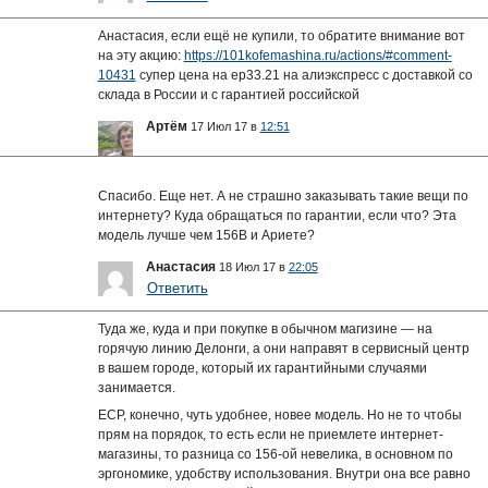
Анастасия, если ещё не купили, то обратите внимание вот
на эту акцию:
https://101kofemashina.ru/actions/#comment-
10431
супер цена на ep33.21 на алиэкспресс с доставкой со
склада в России и с гарантией российской
Артём
17 Июл 17 в
12:51
Спасибо. Еще нет. А не страшно заказывать такие вещи по
интернету? Куда обращаться по гарантии, если что? Эта
модель лучше чем 156В и Ариете?
Анастасия
18 Июл 17 в
22:05
Ответить
Туда же, куда и при покупке в обычном магизине — на
горячую линию Делонги, а они направят в сервисный центр
в вашем городе, который их гарантийными случаями
занимается.
ECP, конечно, чуть удобнее, новее модель. Но не то чтобы
прям на порядок, то есть если не приемлете интернет-
магазины, то разница со 156-ой невелика, в основном по
эргономике, удобству использования. Внутри она все равно