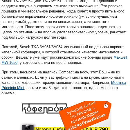
Bosch TKA 3A034 (или TKA 3A031 – тоже самое) – это дешевая и
сердитая покупка в хорошем смысле этого выражения. Это рабочая
лошадка и универсальное решение, когда хочется просто пить много
более-менее нормального кофе-американо (уж всяко лучше, чем
растворимый), даже если не из свежих зерен, а из молотого
магазинного. Пластиком попахивает только вначале, надежность в
целом по отзывам – на вполне удовлетворительном уровне, работает
под большой нагрузкой долгие годы.
Пожалуй, Bosch TKA 3A031/3A034 минимальный по деньгам вариант
капельной кофеварки, у которой стабильное качество материалов и
сборки. Дешевле уже идут российско-китайские бренды вроде
Maxwell
MW-1650
, у которых с этим не все в порядке.
При этом, несмотря на надпись Compact на носу, этот Бош – не из
самых маленьких. Если у вас дефицит места на кухне, можно найти
капельные кофеварки гораздо меньшего размера. Например,
Moulinex
Principio Mini
, но там и колба для кофе, понятно, вдвое меньшего
объема.