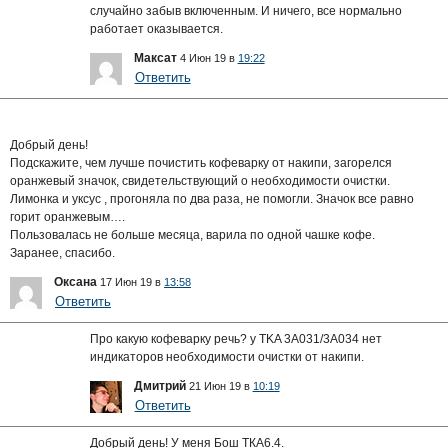
случайно забыв включенным. И ничего, все нормально
работает оказывается.
Максат
4 Июн 19 в
19:22
Ответить
Добрый день!
Подскажите, чем лучше почистить кофеварку от накипи, загорелся
оранжевый значок, свидетельствующий о необходимости очистки.
Лимонка и уксус , прогоняла по два раза, не помогли. Значок все равно
горит оранжевым….
Пользовалась не больше месяца, варила по одной чашке кофе.
Заранее, спасибо.
Оксана
17 Июн 19 в
13:58
Ответить
Про какую кофеварку речь? у TKA 3A031/3A034 нет
индикаторов необходимости очистки от накипи.
Дмитрий
21 Июн 19 в
10:19
Ответить
Добрый день! У меня Бош ТКА6.4.