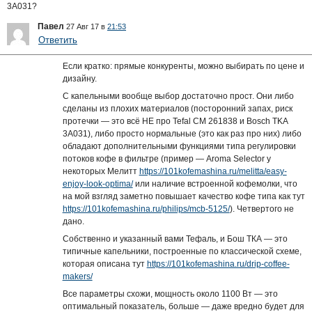
3A031?
Павел
27 Авг 17 в
21:53
Ответить
Если кратко: прямые конкуренты, можно выбирать по цене и
дизайну.
С капельными вообще выбор достаточно прост. Они либо
сделаны из плохих материалов (посторонний запах, риск
протечки — это всё НЕ про Tefal CM 261838 и Bosch TKA
3A031), либо просто нормальные (это как раз про них) либо
обладают дополнительными функциями типа регулировки
потоков кофе в фильтре (пример — Aroma Selector у
некоторых Мелитт
https://101kofemashina.ru/melitta/easy-
enjoy-look-optima/
или наличие встроенной кофемолки, что
на мой взгляд заметно повышает качество кофе типа как тут
https://101kofemashina.ru/philips/mcb-5125/
). Четвертого не
дано.
Собственно и указанный вами Тефаль, и Бош ТКА — это
типичные капельники, построенные по классической схеме,
которая описана тут
https://101kofemashina.ru/drip-coffee-
makers/
Все параметры схожи, мощность около 1100 Вт — это
оптимальный показатель, больше — даже вредно будет для