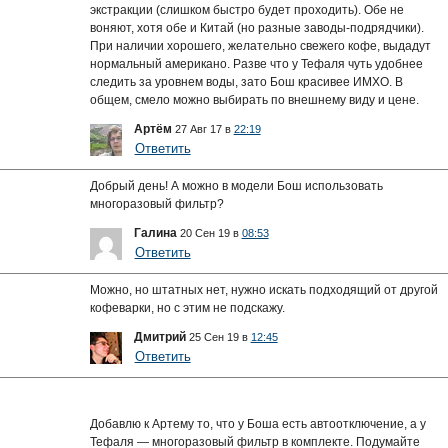
экстракции (слишком быстро будет проходить). Обе не
воняют, хотя обе и Китай (но разные заводы-подрядчики).
При наличии хорошего, желательно свежего кофе, выдадут
нормальный американо. Разве что у Тефаля чуть удобнее
следить за уровнем воды, зато Бош красивее ИМХО. В
общем, смело можно выбирать по внешнему виду и цене.
Артём
27 Авг 17 в
22:19
Ответить
Добрый день! А можно в модели Бош использовать
многоразовый фильтр?
Галина
20 Сен 19 в
08:53
Ответить
Можно, но штатных нет, нужно искать подходящий от другой
кофеварки, но с этим не подскажу.
Дмитрий
25 Сен 19 в
12:45
Ответить
Добавлю к Артему то, что у Боша есть автоотключение, а у
Тефаля — многоразовый фильтр в комплекте. Подумайте