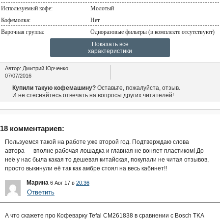
Используемый кофе:
Молотый
Кофемолка:
Нет
Варочная группа:
Одноразовые фильтры (в комплекте отсутствуют)
Показать все
характеристики
Автор:
Дмитрий Юрченко
07/07/2016
Купили такую кофемашину?
Оставьте, пожалуйста, отзыв.
И не стесняйтесь отвечать на вопросы других читателей!
18 комментариев:
Пользуемся такой на работе уже второй год. Подтверждаю слова
автора — вполне рабочая лошадка и главная не воняет пластиком! До
неё у нас была какая то дешевая китайская, покупали не читая отзывов,
просто выкинули её так как амбре стоял на весь кабинет!!
Марина
6 Авг 17 в
20:36
Ответить
А что скажете про Кофеварку Tefal CM261838 в сравнении с Bosch TKA