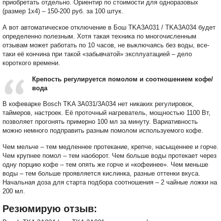
приобретать отдельно. Ориентир по стоимости для одноразовых
(размер 1х4) – 150-200 руб. за 100 штук.
А вот автоматическое отключение в Бош TKA3A031 / TKA3A034 будет
определенно полезным. Хотя такая техника по многочисленным
отзывам может работать по 10 часов, не выключаясь без воды, все-
таки её кончина при такой «забывчатой» эксплуатацией – дело
короткого времени.
Крепость регулируется помолом и соотношением кофе/
вода
В кофеварке Bosch TKA 3A031/3A034 нет никаких регулировок,
таймеров, настроек. Её проточный нагреватель, мощностью 1100 Вт,
позволяет прогонять примерно 100 мл за минуту. Вариативность
можно немного подправить разным помолом используемого кофе.
Чем мельче – тем медленнее протекание, крепче, насыщеннее и горче.
Чем крупнее помол – тем наоборот. Чем больше воды протекает через
одну порцию кофе – тем опять же горче и «кофеинее». Чем меньше
воды – тем больше проявляется кислинка, разные оттенки вкуса.
Начальная доза для старта подбора соотношения – 2 чайные ложки на
200 мл.
Резюмирую отзыв: