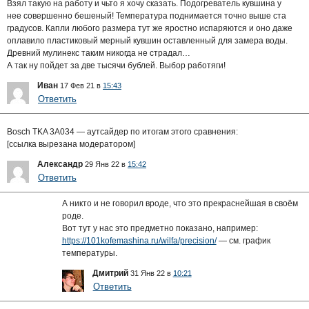
Взял такую на работу и чьто я хочу сказать. Подогреватель кувшина у
нее совершенно бешеный! Температура поднимается точно выше ста
градусов. Капли любого размера тут же яростно испаряются и оно даже
оплавило пластиковый мерный кувшин оставленный для замера воды.
Древний мулинекс таким никогда не страдал…
А так ну пойдет за две тысячи бублей. Выбор работяги!
Иван
17 Фев 21 в
15:43
Ответить
Bosch TKA 3A034 — аутсайдер по итогам этого сравнения:
[ссылка вырезана модератором]
Александр
29 Янв 22 в
15:42
Ответить
А никто и не говорил вроде, что это прекраснейшая в своём
роде.
Вот тут у нас это предметно показано, например:
https://101kofemashina.ru/wilfa/precision/
— см. график
температуры.
Дмитрий
31 Янв 22 в
10:21
Ответить