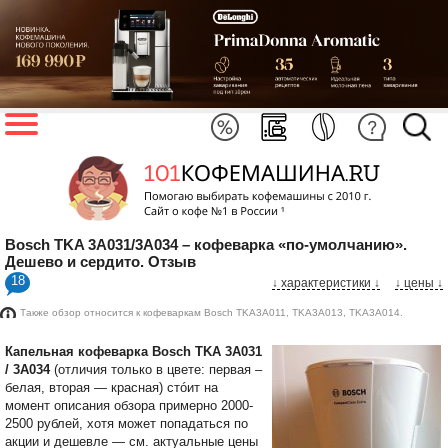
Bosch TKA 3A031/3A034 – кофеварка «по-умолчанию».
Дешево и сердито. Отзыв
18
↓ характеристики
↓
↓ цены ↓
Также обзор относится к кофеваркам Bosch TKA3A011, TKA3A013, TKA3A014.
Капельная кофеварка Bosch TKA 3A031
/ 3A034
(отличия только в цвете: первая –
белая, вторая — красная) стóит на
момент описания обзора примерно 2000-
2500 рублей, хотя может попадаться по
акции и дешевле — см. актуальные цены