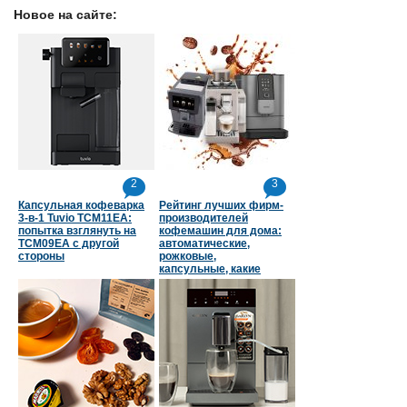
Новое на сайте:
2
3
Капсульная кофеварка
Рейтинг лучших фирм-
3-в-1 Tuvio TCM11EA:
производителей
попытка взглянуть на
кофемашин для дома:
TCM09EA с другой
автоматические,
стороны
рожковые,
капсульные, какие
страны в топе