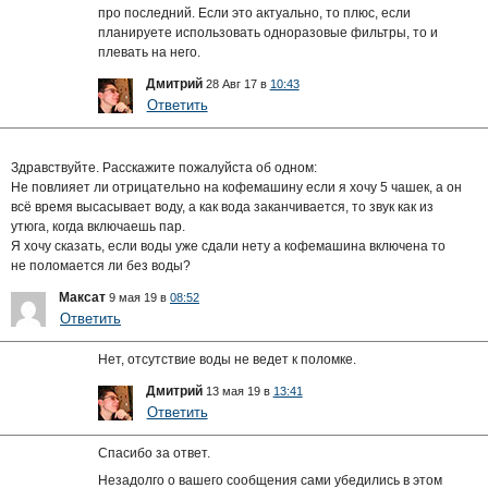
про последний. Если это актуально, то плюс, если
планируете использовать одноразовые фильтры, то и
плевать на него.
Дмитрий
28 Авг 17 в
10:43
Ответить
Здравствуйте. Расскажите пожалуйста об одном:
Не повлияет ли отрицательно на кофемашину если я хочу 5 чашек, а он
всё время высасывает воду, а как вода заканчивается, то звук как из
утюга, когда включаешь пар.
Я хочу сказать, если воды уже сдали нету а кофемашина включена то
не поломается ли без воды?
Максат
9 мая 19 в
08:52
Ответить
Нет, отсутствие воды не ведет к поломке.
Дмитрий
13 мая 19 в
13:41
Ответить
Спасибо за ответ.
Незадолго о вашего сообщения сами убедились в этом