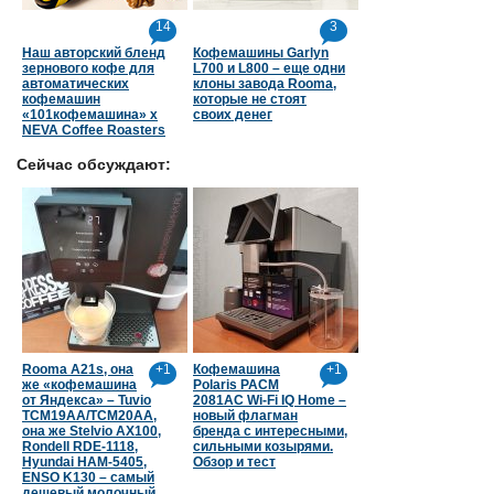
14
3
Наш авторский бленд
Кофемашины Garlyn
зернового кофе для
L700 и L800 – еще одни
автоматических
клоны завода Rooma,
кофемашин
которые не стоят
«101кофемашина» х
своих денег
NEVA Coffee Roasters
Сейчас обсуждают:
Rooma A21s, она
+1
Кофемашина
+1
же «кофемашина
Polaris PACM
от Яндекса» – Tuvio
2081AC Wi-Fi IQ Home –
TCM19AA/TCM20AA,
новый флагман
она же Stelvio AX100,
бренда с интересными,
Rondell RDE-1118,
сильными козырями.
Hyundai HAM-5405,
Обзор и тест
ENSO K130 – самый
дешевый молочный