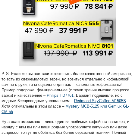
P. S. Если же вы все-таки хотите пить более качественный американо,
то есть из свежемолотых зерен, но возиться отдельно с кофемолкой
вам не с руки, то специально для вас – капельные кофемашины!
Пример подороже, функциональнее (с точки зрения именно процесса
варки) и качественнее –
Philips HD7761
. Вариант подешевле, но с
модным беспроводным управлением –
Redmond SkyCoffee M1505S
.
Хотя оптимальны в этом классе –
Mystery MCB-5125 или Gemlux GL-
CM-55
.
Ну а если американо – лишь один из любимых кофейных напитков, и
наряду с ним вы или ваши родные употребляете капучино или даже
эспрессо, то тут не обойтись без более серьезной техники. Полный