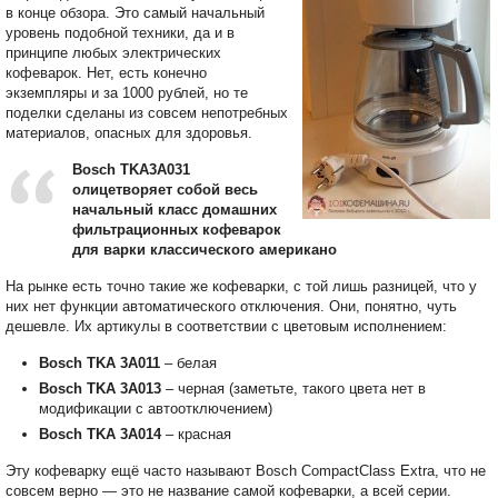
в конце обзора. Это самый начальный
уровень подобной техники, да и в
принципе любых электрических
кофеварок. Нет, есть конечно
экземпляры и за 1000 рублей, но те
поделки сделаны из совсем непотребных
материалов, опасных для здоровья.
Bosch TKA3A031
олицетворяет собой весь
начальный класс домашних
фильтрационных кофеварок
для варки классического американо
На рынке есть точно такие же кофеварки, с той лишь разницей, что у
них нет функции автоматического отключения. Они, понятно, чуть
дешевле. Их артикулы в соответствии с цветовым исполнением:
Bosch TKA 3A011
– белая
Bosch TKA 3A013
– черная (заметьте, такого цвета нет в
модификации с автоотключением)
Bosch TKA 3A014
– красная
Эту кофеварку ещё часто называют Bosch CompactClass Extra, что не
совсем верно — это не название самой кофеварки, а всей серии.