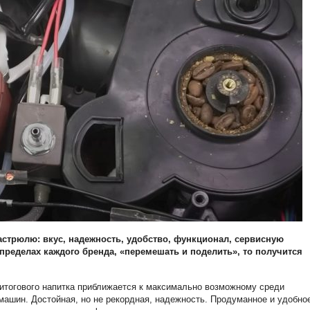
кастрюлю: вкус, надежность, удобство, функционал, сервисную
пределах каждого бренда, «перемешать и поделить», то получится
 итогового напитка приближается к максимально возможному среди
ашин. Достойная, но не рекордная, надежность. Продуманное и удобно