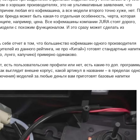
лом о хороших производителях, это не ультимативные заявления, что
причем любая его кофемашина, а все модели второго точно хуже, нет. П
ах бренда может быть какая-то отдельная особенность, черта, которая
инципе, например, цена. Все кофемашины компании JURA стоят дорого,
модели с похожим функционалом. И это сразу может сделать из
ь себе отчет в том, что большинство кофемашин одного производителя
ителей из данного рейтинга, не про «Китай») готовят стандартные напит
о, лунго, капучино) примерно одинаково.
т, есть пользовательские профили или нет, есть какие-то доп. программ
как выглядит внешне корпус, какой артикул в названии – в пределах одно
ючения) моделей за любые деньги вам приготовят базовые напитки