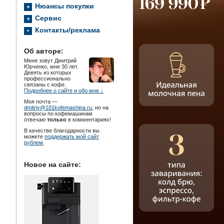
Нюансы покупки
Сервис
Контакты/реклама
Об авторе:
Меня зовут Дмитрий
Юрченко, мне 30 лет.
Девять из которых
профессионально
связаны с кофе.
Подробнее о сайте и обо мне ↓
Моя почта —
dmitriy@101kofemashina.ru
, но на
вопросы по кофемашинам
отвечаю
только
в комментариях!
В качестве благодарности вы
можете
поддержать мой сайт
рублем
.
Новое на сайте: