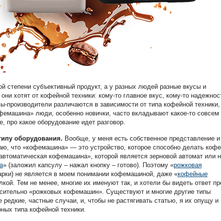
ой степени субъективный продукт, а у разных людей разные вкусы и
 они хотят от кофейной техники: кому-то главное вкус, кому-то надежнос
ы-производители различаются в зависимости от типа кофейной техники,
офемашина» люди, особенно новички, часто вкладывают какое-то совсем
е, про какое оборудование идет разговор.
 типу оборудования.
Вообще, у меня есть собственное представление и
таю, что «кофемашина» — это устройство, которое способно делать кофе
«автоматическая кофемашина», которой является зерновой автомат или н
а
» (заложил капсулу – нажал кнопку – готово). Поэтому «
рожковая
арки) не является в моем понимании кофемашиной, даже «
кофейные
кой. Тем не менее, многие их именуют так, и хотели бы видеть ответ пр
сительно «рожковых кофемашин». Существуют и многие другие типы
 редкие, частные случаи, и, чтобы не растягивать статью, я их опущу и
ных типа кофейной техники.