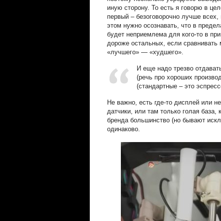
иную сторону. То есть я говорю в це
первый – безоговорочно лучше всех, 
этом нужно осознавать, что в предел
будет неприемлема для кого-то в пр
дороже остальных, если сравнивать 
«лучшего» — «худшего».
И еще надо трезво отдават
(речь про хороших производ
(стандартные – это эспресс
Не важно, есть где-то дисплей или не
датчики, или там только голая база, 
бренда большинство (но бывают искл
одинаково.