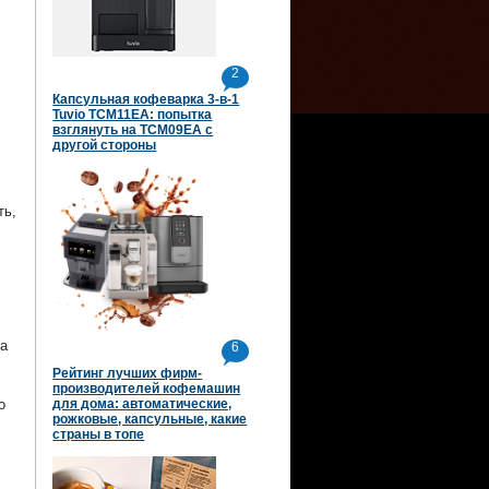
2
Капсульная кофеварка 3-в-1
Tuvio TCM11EA: попытка
взглянуть на TCM09EA с
другой стороны
ть,
а
6
Рейтинг лучших фирм-
производителей кофемашин
о
для дома: автоматические,
рожковые, капсульные, какие
страны в топе