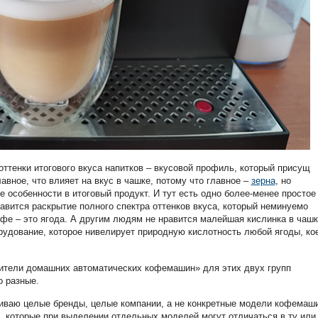
тенки итогового вкуса напитков – вкусовой профиль, который присущ
авное, что влияет на вкус в чашке, потому что главное –
зерна
, но
 особенности в итоговый продукт. И тут есть одно более-менее простое
вится раскрытие полного спектра оттенков вкуса, который неминуемо
офе – это ягода. А другим людям не нравится малейшая кислинка в чашк
орудование, которое нивелирует природную кислотность любой ягоды, ко
ители домашних автоматических кофемашин» для этих двух групп
о разные.
ниваю целые бренды, целые компании, а не конкретные модели кофемаш
 которые при выделении отдельных моделей могут отличаться в ту или