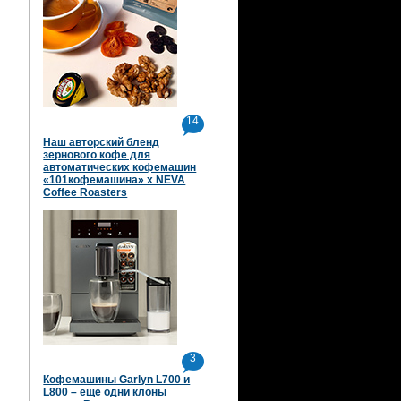
14
Наш авторский бленд
зернового кофе для
автоматических кофемашин
«101кофемашина» х NEVA
Coffee Roasters
3
Кофемашины Garlyn L700 и
L800 – еще одни клоны