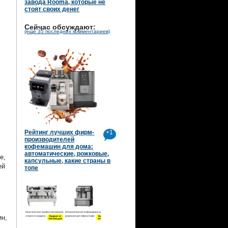
завода Rooma, которые не
стоят своих денег
Сейчас обсуждают:
(ещё 35 последних комментариев)
Рейтинг лучших фирм-
+1
производителей
кофемашин для дома:
автоматические, рожковые,
е,
капсульные, какие страны в
ей
топе
ин,