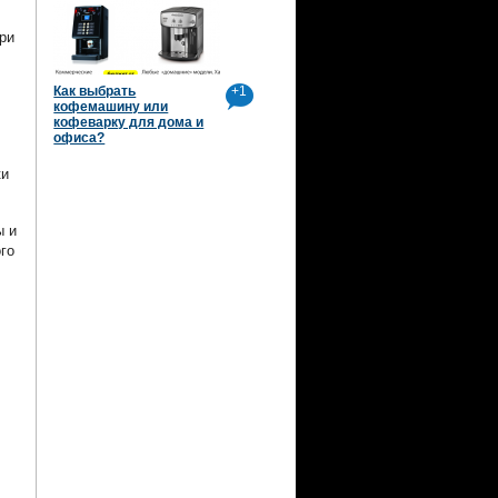
ри
Как выбрать
+1
кофемашину или
кофеварку для дома и
офиса?
ки
ы и
го