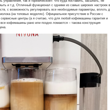
ь управления, так и «физическое»: что куда поставить, засыпать, не
омыть и т.д. Отличный функционал с одними из самых широких настроек 
ств, с возможность регулировать все необходимые параметры, вплоть д
молока (на топовых моделях). Официальное присутствие в России с
 сервисные центры (а я считаю, что для любой кофемашины гарантия и
 все кофемашины рано или поздно ломаются – такова конструкция
ена.