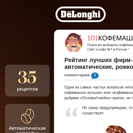
Рейтинг лучших фирм
автоматические, рожко
комментариев
6
Одни из самых частых вопросов чита
кофемашин лучшие
» или «
кофемашин
рубрики «Основы/ликбез» кратко, но 
Но сразу предупреждаю, чт
существует.