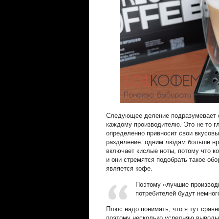
Следующее деление подразумевает от
каждому производителю. Это не то гл
определенно привносит свои вкусовые
разделение: одним людям больше нра
включает кислые ноты, потому что к
и они стремятся подобрать такое об
является кофе.
Поэтому «лучшие производ
потребителей будут немног
Плюс надо понимать, что я тут срав
поэтому несколько усредняю выводы,