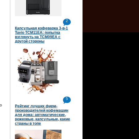
2
Капсульная кофеварка 3-в-1
Tuvio TCM11EA: попытка
взглянуть на TCM09EA с
другой стороны
5
о
Рейтинг лучших фирм-
производителей кофемашин
для дома: автоматические,
рожковые, капсульные, какие
страны в топе