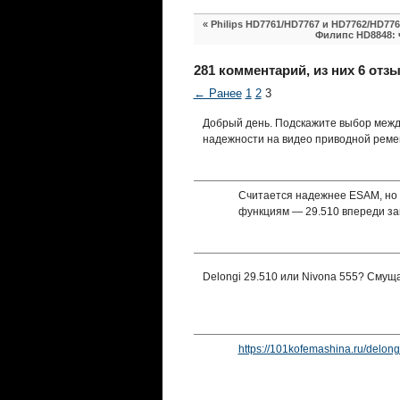
«
Philips HD7761/HD7767 и HD7762/HD7
Филипс HD8848: ч
281 комментарий, из них 6 отзы
← Ранее
1
2
3
Добрый день. Подскажите выбор межд
надежности на видео приводной ремен
Считается надежнее ESAM, но 
функциям — 29.510 впереди за
Delongi 29.510 или Nivona 555? Смущ
https://101kofemashina.ru/delong