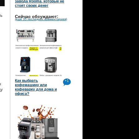
завода Rooma, которые не
стоят своих денег
ть
Сейчас обсуждают:
(ещё 35 последних комментариев)
Как выбрать
+1
ы
кофемашину или
ду
кофеварку для дома и
офиса?