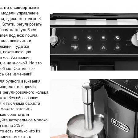
а, но с сенсорными
й модели управление
м, здесь же только 8
 Кстати, регулировать
ором даже удобнее.
плея под нож пошла
ляла включить и
емени. Туда же
и, показывающая
тков. Активация
 а не кнопкой. Но это
добнее. Остальные
сь без изменений.
ля ручного взбивания
ино, латте и прочих
 регулировочного кольца,
локо без образования
м и тысячами бариста
сможете готовить
кие советы для
уйте натуральное молоко
а около 3% и
то есть только что из
емную емкость с