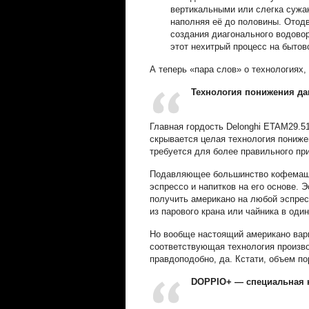
вертикальными или слегка сужа
наполняя её до половины. Отодв
создания диагонального водовор
этот нехитрый процесс на бытов
А теперь «пара слов» о технологиях
Технология понижения да
Главная гордость Delonghi ETAM29.5
скрывается целая технология пониже
требуется для более правильного пр
Подавляющее большинство кофемашин
эспрессо и напитков на его основе.
получить американо на любой эспре
из парового крана или чайника в од
Но вообще настоящий американо вари
соответствующая технология произво
правдоподобно, да. Кстати, объем по
DOPPIO+ — специальная к