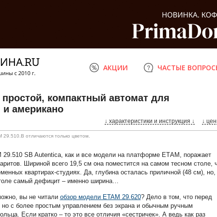
АКЦИИ
ЧАСТЫЕ ВОПРОС
– простой, компактный автомат для
 и американо
↓ характеристики
и инструкция
↓
↓ цен
 29.510.B отличаются только цветом.
29.510 SB Autentica, как и все модели на платформе ЕТАМ, поражает
аритов. Шириной всего 19,5 см она поместится на самом тесном столе, 
менных квартирах-студиях. Да, глубина осталась приличной (48 см), но,
столе самый дефицит – именно ширина…
можно, вы не читали
обзор модели ETAM 29.620
? Дело в том, что перед
 но с более простым управлением без экрана и обычным ручным
льца. Если кратко – то это все отличия «сестричек». А ведь как раз