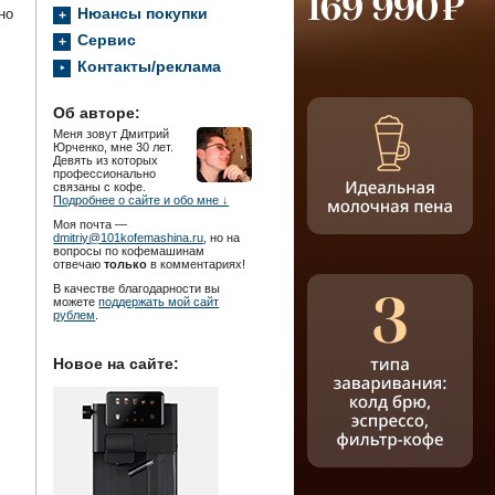
Нюансы покупки
но
Сервис
Контакты/реклама
Об авторе:
Меня зовут Дмитрий
Юрченко, мне 30 лет.
Девять из которых
профессионально
связаны с кофе.
Подробнее о сайте и обо мне ↓
Моя почта —
dmitriy@101kofemashina.ru
, но на
вопросы по кофемашинам
отвечаю
только
в комментариях!
В качестве благодарности вы
можете
поддержать мой сайт
рублем
.
Новое на сайте: