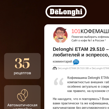
Delonghi ETAM 29.510 
любителей и эспрессо,
комментарий
281
DeLonghi ETAM 29.510.SB и DeLonghi ETAM
Кофемашина Delonghi ETAM 
компактностью внешних габ
особенно актуально в совре
как правило, на кухонном 
Не находите, что я повторяюсь? Воз
вами практически та же кофемашина,
капучинатором без регулировочного ко