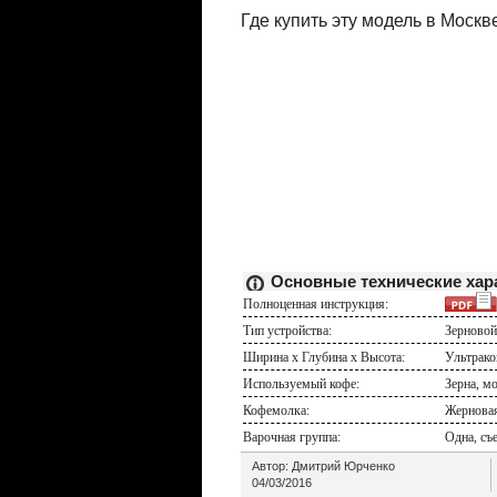
Где купить эту модель в Москв
Основные технические хар
Полноценная инструкция:
Тип устройства:
Зерновой
Ширина х Глубина х Высота:
Ультраком
Используемый кофе:
Зерна, м
Кофемолка:
Жерновая,
Варочная группа:
Одна, съ
Автор:
Дмитрий Юрченко
04/03/2016