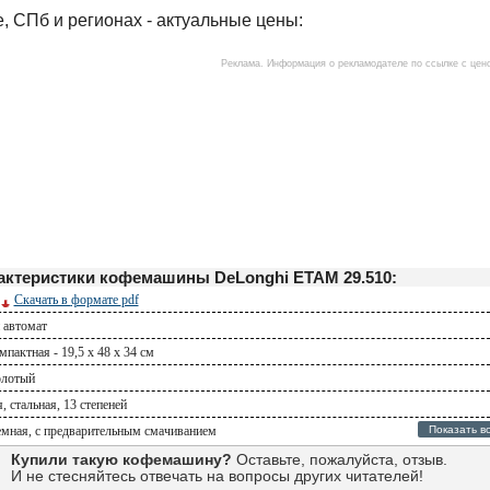
е, СПб и регионах - актуальные цены:
актеристики кофемашины DeLonghi ETAM 29.510:
Скачать в
формате
pdf
 автомат
пактная - 19,5 x 48 x 34 см
олотый
 стальная, 13 степеней
емная, с предварительным смачиванием
Показать в
Купили такую кофемашину?
Оставьте, пожалуйста, отзыв.
И не стесняйтесь отвечать на вопросы других читателей!