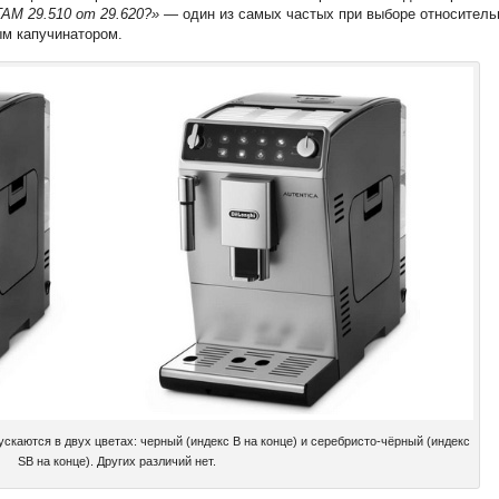
AM 29.510 от 29.620?»
— один из самых частых при выборе относитель
ым капучинатором.
каются в двух цветах: черный (индекс B на конце) и серебристо-чёрный (индекс
SB на конце). Других различий нет.