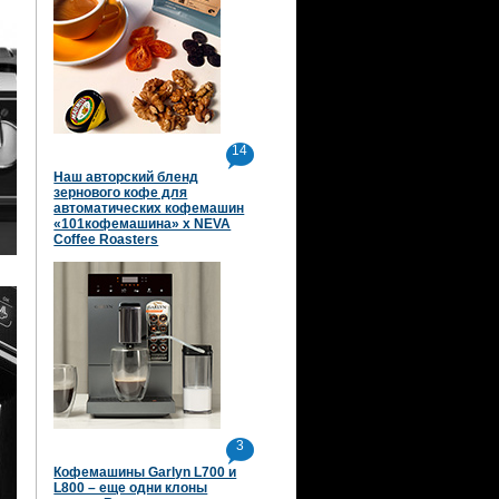
14
Наш авторский бленд
зернового кофе для
автоматических кофемашин
«101кофемашина» х NEVA
Coffee Roasters
3
Кофемашины Garlyn L700 и
L800 – еще одни клоны