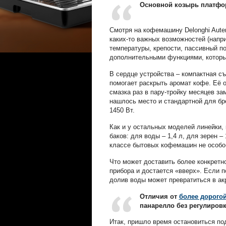
Основной козырь платфо
Смотря на кофемашину Delonghi Auten
каких-то важных возможностей (напр
температуры, крепости, пассивный по
дополнительными функциями, которые
В сердце устройства – компактная с
помогает раскрыть аромат кофе. Её о
смазка раз в пару-тройку месяцев з
нашлось место и стандартной для бр
1450 Вт.
Как и у остальных моделей линейки,
баков: для воды – 1,4 л, для зерен –
классе бытовых кофемашин не особо-то
Что может доставить более конкретн
прибора и достается «вверх». Если п
долив воды может превратиться в ак
Отличия от
более дорогой
панарелло без регулировк
Итак, пришло время остановиться под