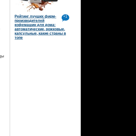
Рейтинг лучших фирм-
+1
производителей
кофемашин для дома:
автоматические, рожковые,
у
капсульные, какие страны в
топе
ды