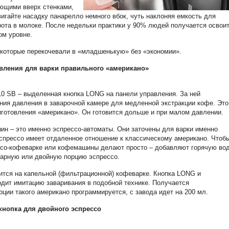
ющими вверх стенками,
игайте насадку панарелло немного вбок, чуть наклоняя емкость для
ота в молоке. После недельки практики у 90% людей получается освои
ом уровне.
, которые перекочевали в «младшенькую» без «экономии».
вления для варки правильного «американо»
10 SB – выделенная кнопка LONG на панели управления. За ней
ния давления в заварочной камере для медленной экстракции кофе. Это
иготовления «американо». Он готовится дольше и при малом давлении.
 – это именно эспрессо-автоматы. Они заточены для варки именно
 Эспрессо имеет отдаленное отношение к классическому американо. Чтоб
ссо-кофеварке или кофемашины делают просто – добавляют горячую во
инарную или двойную порцию эспрессо.
тся на капельной (фильтрационной) кофеварке. Кнопка LONG и
дит имитацию заваривания в подобной технике. Получается
рции такого американо программируется, с завода идет на 200 мл.
нопка для двойного эспрессо