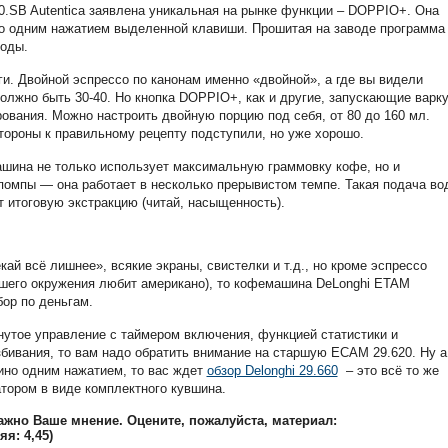
.SB Autentica заявлена уникальная на рынке функции – DOPPIO+. Она
со одним нажатием выделенной клавиши. Прошитая на заводе программа
воды.
и. Двойной эспрессо по канонам именно «двойной», а где вы видели
олжно быть 30-40. Но кнопка DOPPIO+, как и другие, запускающие варк
ования. Можно настроить двойную порцию под себя, от 80 до 160 мл.
тороны к правильному рецепту подступили, но уже хорошо.
шина не только использует максимальную граммовку кофе, но и
омпы — она работает в несколько прерывистом темпе. Такая подача во
т итоговую экстракцию (читай, насыщенность).
ай всё лишнее», всякие экраны, свистелки и т.д., но кроме эспрессо
вашего окружения любит американо), то кофемашина DeLonghi ETAM
бор по деньгам.
нутое управление с таймером включения, функцией статистики и
збивания, то вам надо обратить внимание на старшую ECAM 29.620. Ну а
ино одним нажатием, то вас ждет
обзор Delonghi 29.660
– это всё то же
атором в виде комплектного кувшина.
важно Ваше мнение. Оцените, пожалуйста, материал:
няя:
4,45
)