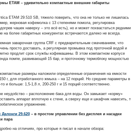
рмы ЕТАМ – удивительно компактные внешние габариты
tica ETAM 29.510 SB, тяжело поверить, что она не только не лишилась
имер, жерновая кофемолка с 13 степенями помола, регулировка
догрев чашек наверху – это всё есть), но и может похвастаться редкими
 на более габаритных конкурентах встречаются далеко не всегда.
ъемная заварочная группа CRF с предварительным смачиванием, что
чень просто доставать, а регулярная промывка под проточной водой и
аметно продлит срок службы кофемашины. В этом компактном корпусе
енда помпе, развивающей 15 бар, и проточному термоблоку мощностью
 компактные размеры наложили определенные ограничения на емкости
 150 г, для отработанного жмыха – на 12 порций. Но средние параметры в
 и больше: 1,5-1,8 л, 200-250 г и 15 порций соответственно.
ое неудобство – расположение бака для воды. Он замыкает «корму»
оставить аппарат вплотную к стене, а сверху еще и шкафчик навесить, т
робатическое упражнение.
 Делонги 29.620
– в простом управлении без дисплея и насадки
и пара
робно на отличиях, про которые я писал в начале обзора: