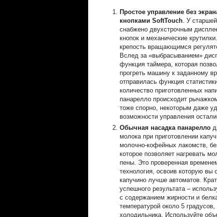
Простое управление без экран
кнопками SoftTouch
. У старше
снабжено двухстрочным дисплее
кнопок и механические крутилки.
крепость вращающимся регулят
Вслед за «выбрасыванием» дис
функция таймера, которая позво
прогреть машину к заданному вр
отправилась функция статистик
количество приготовленных напи
панарелло происходит рычажком,
тоже спорно, некоторым даже у
возможности управления остали
Обычная насадка панарелло
д
молока при приготовлении капуч
молочно-кофейных лакомств, без
которое позволяет нагревать мо
пены. Это проверенная времене
технология, освоив которую вы 
капучино лучше автоматов. Крат
успешного результата – использ
с содержанием жирности и белк
температурой около 5 градусов, 
холодильника. Используйте объ