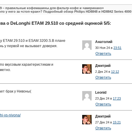
769 – правильные кофемашины для фильтр-кофе и «американо»
то у него за «стоп-кран»? Подробный обзор Philips HD8848 и HD8842 Series 4000
ва о DeLonghi ETAM 29.510 со средней оценкой 5/5:
у ЕТАМ 29.510 и ESAM 3200.S.В плане
Анатолий
ь у первой не вызывает доверия.
30 Ноя 24 в
23:51
Ответить
по вкусовым характеристикам и
Дмитрий
метно.
2 Дек 24 в
12:12
Ответить
ает брак у Нивоны(
Leonid
23 Дек 24 в
17:23
Ответить
hi-vs-nivona/
Дмитрий
27 Дек 24 в
15:21
Ответить