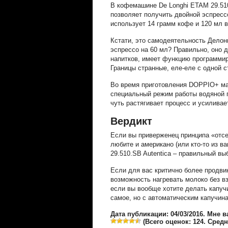
В кофемашине De Longhi ETAM 29.510
позволяет получить двойной эспрес
использует 14 грамм кофе и 120 мл 
Кстати, это самодеятельность Делонг
эспрессо на 60 мл? Правильно, оно д
напитков, имеет функцию программир
Границы странные, еле-еле с одной с
Во время приготовления DOPPIO+ ма
специальный режим работы водяной п
чуть растягивает процесс и усиливае
Вердикт
Если вы приверженец принципа «отсек
любите и американо (или кто-то из 
29.510.SB Autentica – правильный вы
Если для вас критично более продви
возможность нагревать молоко без в
если вы вообще хотите делать капуч
самое, но с автоматическим капучин
Дата публикации: 04/03/2016. Мне 
(Всего оценок:
124
. Сред