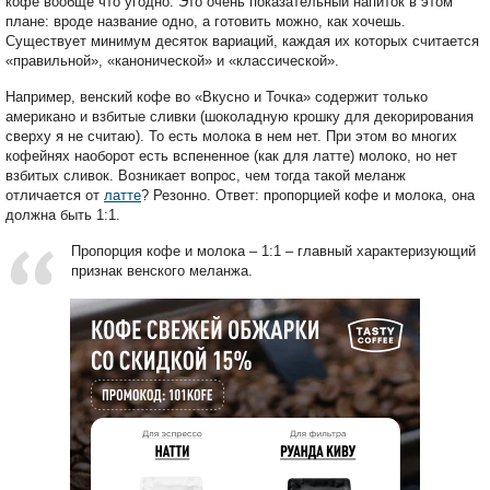
кофе вообще что угодно. Это очень показательный напиток в этом
плане: вроде название одно, а готовить можно, как хочешь.
Существует минимум десяток вариаций, каждая их которых считается
«правильной», «канонической» и «классической».
Например, венский кофе во «Вкусно и Точка» содержит только
американо и взбитые сливки (шоколадную крошку для декорирования
сверху я не считаю). То есть молока в нем нет. При этом во многих
кофейнях наоборот есть вспененное (как для латте) молоко, но нет
взбитых сливок. Возникает вопрос, чем тогда такой меланж
отличается от
латте
? Резонно. Ответ: пропорцией кофе и молока, она
должна быть 1:1.
Пропорция кофе и молока – 1:1 – главный характеризующий
признак венского меланжа.