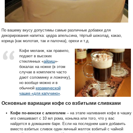
По вашему вкусу допустимы самые различные добавки для
декорирования напитка: цедра апельсина, тёртый шоколад, какао,
корица (как молотая, так и палочка), орехи и т.д.
Кофе меланж, как правило,
подают в высоких
стеклянных «
айриш
»-
бокалах на ножке (в этом
случае в комплекте часто
дают соломинку и ложечку),
но вообще можно и в
обычной
керамической
чашке «для капучино»
.
Основные вариации кофе со взбитыми сливками
Кофе по-венски с алкоголем
– на этапе наливания кофе в чашку
его смешивают с 10 мл рома, коньяка или того, что у вас
найдется в домашнем баре. Если на последнем шаге добавить
вместо взбитых сливок один яичный желток взбитый с чайной