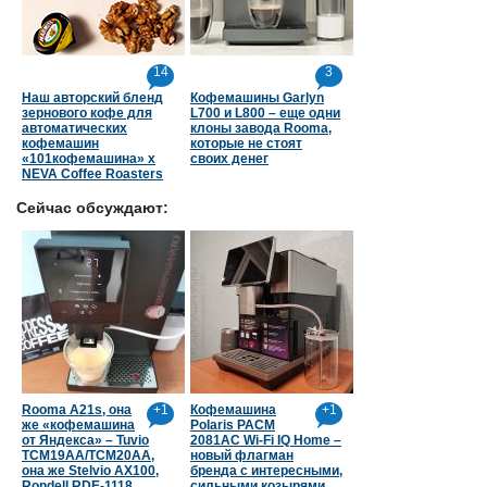
14
3
Наш авторский бленд
Кофемашины Garlyn
зернового кофе для
L700 и L800 – еще одни
автоматических
клоны завода Rooma,
кофемашин
которые не стоят
«101кофемашина» х
своих денег
NEVA Coffee Roasters
Сейчас обсуждают:
Rooma A21s, она
+1
Кофемашина
+1
же «кофемашина
Polaris PACM
от Яндекса» – Tuvio
2081AC Wi-Fi IQ Home –
TCM19AA/TCM20AA,
новый флагман
она же Stelvio AX100,
бренда с интересными,
Rondell RDE-1118,
сильными козырями.