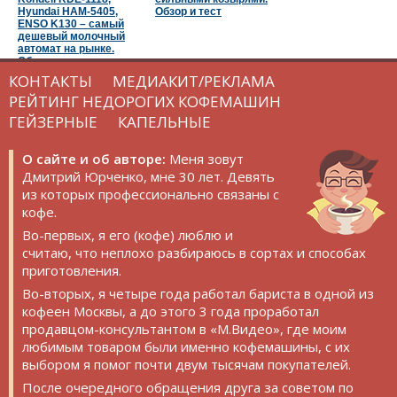
Hyundai HAM-5405,
Обзор и тест
ENSO K130 – самый
дешевый молочный
автомат на рынке.
Обзор и тест
КОНТАКТЫ
МЕДИАКИТ/РЕКЛАМА
РЕЙТИНГ НЕДОРОГИХ КОФЕМАШИН
ГЕЙЗЕРНЫЕ
КАПЕЛЬНЫЕ
О сайте и об авторе:
Меня зовут
Дмитрий Юрченко, мне 30 лет. Девять
из которых профессионально связаны с
кофе.
Во-первых, я его (кофе) люблю и
считаю, что неплохо разбираюсь в сортах и способах
приготовления.
Во-вторых, я четыре года работал бариста в одной из
кофеен Москвы, а до этого 3 года проработал
продавцом-консультантом в «М.Видео», где моим
любимым товаром были именно кофемашины, с их
выбором я помог почти двум тысячам покупателей.
После очередного обращения друга за советом по