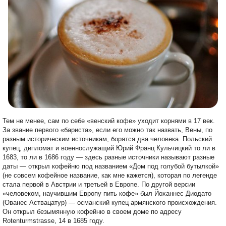
Тем не менее, сам по себе «венский кофе» уходит корнями в 17 век.
За звание первого «бариста», если его можно так назвать, Вены, по
разным историческим источникам, борятся два человека. Польский
купец, дипломат и военнослужащий Юрий Франц Кульчицкий то ли в
1683, то ли в 1686 году — здесь разные источники называют разные
даты — открыл кофейню под названием «Дом под голубой бутылкой»
(не совсем кофейное название, как мне кажется), которая по легенде
стала первой в Австрии и третьей в Европе. По другой версии
«человеком, научившим Европу пить кофе» был Йоханнес Диодато
(Ованес Аствацатур) — османский купец армянского происхождения.
Он открыл безымянную кофейню в своем доме по адресу
Rotenturmstrasse, 14 в 1685 году.