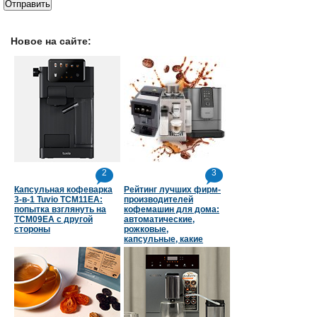
Новое на сайте:
2
3
Капсульная кофеварка
Рейтинг лучших фирм-
3-в-1 Tuvio TCM11EA:
производителей
попытка взглянуть на
кофемашин для дома:
TCM09EA с другой
автоматические,
стороны
рожковые,
капсульные, какие
страны в топе