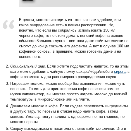
В целом, можете исходить из того, как вам удобнее, или
какое оборудование есть в вашем распоряжении. Но,
понятно, что если вы собрались использовать 150 мл
черного кофе, то не стоит делать венский кофе на основе
обычного большого лунго – все таки даже взбитые сливки не
смогут до конца сокрыть его дефекты. А вот в случае 100 мл
кофейной основы, в принципе, можно готовить даже и на
основе него.
Опциональный шаг
. Если хотите подсластить напиток, то на этом
шаге можно добавить чайную ложку сахара/мёда/любого
сиропа
в
кофе и размешать для равномерного распределения вкуса.
Нагреваем молоко, можно вообще без вспенивания, можно чуть
вспенить. То есть для приготовления кофе по-венски вам не
нужен капучинатор, вы можете просто нагреть молоко до нужной
температуры в микроволновке или на плите.
Добавляем молоко в кофе. Если будете переливать ингредиенты
в другую тару, то первым в стакан надо налить кофе, затем
молоко. Умельцы могут наливать одновременно, но главное, не
молоко первым.
Сверху выкладываем относительно легко взбитые сливки. Это в