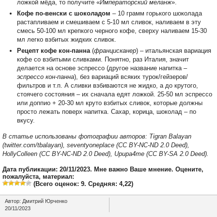
ложкой мёда, то получите «
Императорский меланж
».
Кофе по-венски с шоколадом
– 10 грамм горького шоколада
растапливаем и смешиваем с 5-10 мл сливок, наливаем в эту
смесь 50-100 мл крепкого черного кофе, сверху наливаем 15-30
мл легко взбитых жидких сливок.
Рецепт кофе кон-панна
(
францисканер
) – итальянская вариация
кофе со взбитыми сливками. Понятно, раз Италия, значит
делается на основе эспрессо (другое название напитка –
эспрессо кон-панна
), без вариаций всяких турок/гейзеров/
фильтров и т.п. А сливки взбиваются не жидко, а до крутого,
стоячего состояния – их сначала едят ложкой. 25-50 мл эспрессо
или доппио + 20-30 мл круто взбитых сливок, которые должны
просто лежать поверх напитка. Сахар, корица, шоколад – по
вкусу.
В статье использованы фотографии авторов: Tigran Balayan
(twitter.com/tbalayan), seventyoneplace (CC BY-NC-ND 2.0 Deed),
HollyColleen (CC BY-NC-ND 2.0 Deed), Upupa4me (CC BY-SA 2.0 Deed).
Дата публикации: 20/11/2023. Мне важно Ваше мнение. Оцените,
пожалуйста, материал:
(Всего оценок:
9
. Средняя:
4,22
)
Автор:
Дмитрий Юрченко
20/11/2023