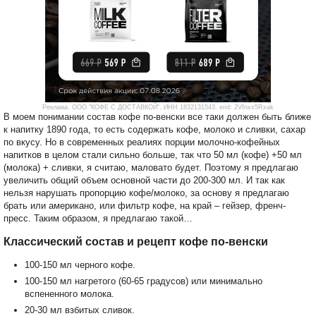
Реклама. ООО "КОФЕ С ДОСТАВКОЙ", ИНН 1832131543. erid: 2Vfnxx5Rxak
В моем понимании состав кофе по-венски все таки должен быть ближе
к напитку 1890 года, то есть содержать кофе, молоко и сливки, сахар
по вкусу. Но в современных реалиях порции молочно-кофейных
напитков в целом стали сильно больше, так что 50 мл (кофе) +50 мл
(молока) + сливки, я считаю, маловато будет. Поэтому я предлагаю
увеличить общий объем основной части до 200-300 мл. И так как
нельзя нарушать пропорцию кофе/молоко, за основу я предлагаю
брать или американо, или фильтр кофе, на край – гейзер, френч-
пресс. Таким образом, я предлагаю такой…
Классический состав и рецепт кофе по-венски
100-150 мл черного кофе.
100-150 мл нагретого (60-65 градусов) или минимально
вспененного молока.
20-30 мл взбитых сливок.