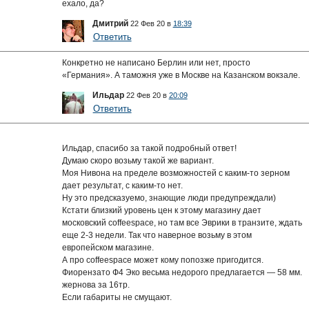
ехало, да?
Дмитрий
22 Фев 20 в
18:39
Ответить
Конкретно не написано Берлин или нет, просто
«Германия». А таможня уже в Москве на Казанском вокзале.
Ильдар
22 Фев 20 в
20:09
Ответить
Ильдар, спасибо за такой подробный ответ!
Думаю скоро возьму такой же вариант.
Моя Нивона на пределе возможностей с каким-то зерном
дает результат, с каким-то нет.
Ну это предсказуемо, знающие люди предупреждали)
Кстати близкий уровень цен к этому магазину дает
московский coffeespace, но там все Эврики в транзите, ждать
еще 2-3 недели. Так что наверное возьму в этом
европейском магазине.
А про coffeespace может кому попозже пригодится.
Фиорензато Ф4 Эко весьма недорого предлагается — 58 мм.
жернова за 16тр.
Если габариты не смущают.