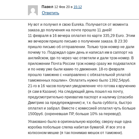
Павел
12 Фев 20 в
15:12
Ответить
Ну вот и получил я свою Eureka. Получается от момента
заказа до получения на почте прошло 11 дней!
11 февраля в 16 вечера оплатил по карте 335,29 Euro. Этим
же вечером пришло письмо о получении заказа. В 23:30
пришло письмо об отправлении. Только трэк-номер не дали
почему то. Подождал один день и написал им в саппорт на
английском, где-то через час ответили и дали трэк-номер. В
приложении Почта России трэк номер сразу же подхватился
и по нему уже были какие-то движения. 18-го февраля
прошло таможню с «направлено с обязательной уплатой
таможенных пошлин». Оплатить нужно было 1392,54руб.
21-го в 16 часов получил уведомление что готова к вручению
(я сам в Казани). На следующий день пошел на почту,
предусмотрительно прихватив паспорт и наличку (спасибо
Дмитрию за предупреждение) и, т.к. была суббота, быстро
оплатил и забрал. Вместе с комиссией оплатил чуть больше
1500руб. (охреневшая ПР, больше 10% за перевод!).
Упаковано было в оригинальную коробку, сверху еще одна
коробка побольше слегка набитая бумагой. И все это в
колхозном мешке (я так понимаю мешок от таможни).