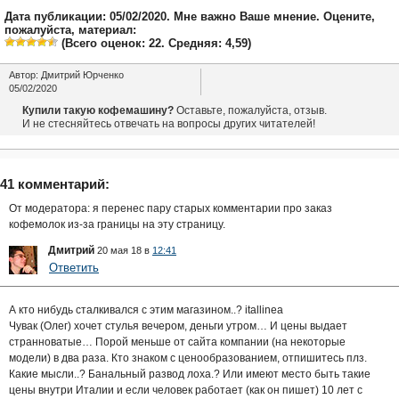
Дата публикации: 05/02/2020. Мне важно Ваше мнение. Оцените,
пожалуйста, материал:
(Всего оценок:
22
. Средняя:
4,59
)
Автор:
Дмитрий Юрченко
05/02/2020
Купили такую кофемашину?
Оставьте, пожалуйста, отзыв.
И не стесняйтесь отвечать на вопросы других читателей!
41 комментарий:
От модератора: я перенес пару старых комментарии про заказ
кофемолок из-за границы на эту страницу.
Дмитрий
20 мая 18 в
12:41
Ответить
А кто нибудь сталкивался с этим магазином..? itallinea
Чувак (Олег) хочет стулья вечером, деньги утром… И цены выдает
странноватые… Порой меньше от сайта компании (на некоторые
модели) в два раза. Кто знаком с ценообразованием, отпишитесь плз.
Какие мысли..? Банальный развод лоха.? Или имеют место быть такие
цены внутри Италии и если человек работает (как он пишет) 10 лет с