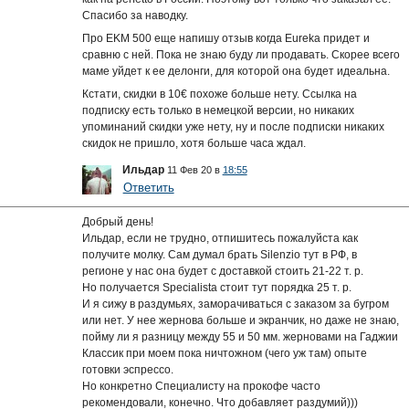
Спасибо за наводку.
Про EKM 500 еще напишу отзыв когда Eureka придет и
сравню с ней. Пока не знаю буду ли продавать. Скорее всего
маме уйдет к ее делонги, для которой она будет идеальна.
Кстати, скидки в 10€ похоже больше нету. Ссылка на
подписку есть только в немецкой версии, но никаких
упоминаний скидки уже нету, ну и после подписки никаких
скидок не пришло, хотя больше часа ждал.
Ильдар
11 Фев 20 в
18:55
Ответить
Добрый день!
Ильдар, если не трудно, отпишитесь пожалуйста как
получите молку. Сам думал брать Silenzio тут в РФ, в
регионе у нас она будет с доставкой стоить 21-22 т. р.
Но получается Specialista стоит тут порядка 25 т. р.
И я сижу в раздумьях, заморачиваться с заказом за бугром
или нет. У нее жернова больше и экранчик, но даже не знаю,
пойму ли я разницу между 55 и 50 мм. жерновами на Гаджии
Классик при моем пока ничтожном (чего уж там) опыте
готовки эспрессо.
Но конкретно Специалисту на прокофе часто
рекомендовали, конечно. Что добавляет раздумий)))