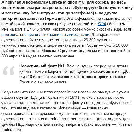
А покупал я кофемолку Eureka Mignon MCI для обзора, но весь
опыт можно экстраполировать на любую другую бытовую технику
и электронику (от инструментов до телефонов) и на другие
интернет-магазины из Германии.
Эта кофемолка, на самом деле, не
самый яркий пример, так как при цене на их сайте в
€294
обошлась
мне на круг в 17 543 рубля, несколько сотен можно скостить ещё, если
пользоваться при оплате правильными картами
. Для сравнения:
cybermart.de сейчас обещает её привезти за 23 302 рубля, а
минимальная стоимость моделей-аналогов в России — около 20 000
рублей + доставка из Москвы. С редкими моделями или с техникой от
300 евро всё будет заметно интереснее.
Неочевидный факт №1.
Вам не нужны посредники, чтобы
купить что-то в Европе по «их» ценам и сэкономить на НДС.
9 из 10 интернет-магазинов и так готовы отправить заказ в
Россию с вычетом налога.
Но учтите, что большинство европейских магазинов вычтут из суммы
вашей покупки НДС (а в Германии он 19%) только в корзине, после
указания адреса доставки. То есть по факту цены для вас будут ниже
тех, что вы видите в каталоге. Исключения — изначально
ориентированные на русских покупателей интернет-магазины вроде
cybermart.de, itallinea.com, mirtechniki.net, elektros.it (в последнем для
цен без НДС надо сначала вверху выбрать страну доставки — Russian
Federation).