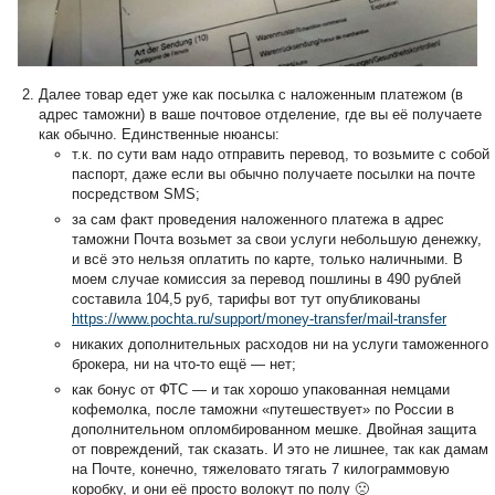
Далее товар едет уже как посылка с наложенным платежом (в
адрес таможни) в ваше почтовое отделение, где вы её получаете
как обычно. Единственные нюансы:
т.к. по сути вам надо отправить перевод, то возьмите с собой
паспорт, даже если вы обычно получаете посылки на почте
посредством SMS;
за сам факт проведения наложенного платежа в адрес
таможни Почта возьмет за свои услуги небольшую денежку,
и всё это нельзя оплатить по карте, только наличными. В
моем случае комиссия за перевод пошлины в 490 рублей
составила 104,5 руб, тарифы вот тут опубликованы
https://www.pochta.ru/support/money-transfer/mail-transfer
никаких дополнительных расходов ни на услуги таможенного
брокера, ни на что-то ещё — нет;
как бонус от ФТС — и так хорошо упакованная немцами
кофемолка, после таможни «путешествует» по России в
дополнительном опломбированном мешке. Двойная защита
от повреждений, так сказать. И это не лишнее, так как дамам
на Почте, конечно, тяжеловато тягать 7 килограммовую
коробку, и они её просто волокут по полу 🙁