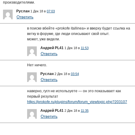
производителями.
Руслан
1 Дек 18 в
07:03
Ответить
в поиске вбейте «prokofe itallinea» и вверху будет ссылка на
ветку в форуме, где люди описывают свой опыт.
может, уже видели.
Андрей PL41
1 Дек 18 в
11:53
Ответить
Нет ничего.
Руслан
2 Дек 18 в
03:54
Ответить
наверно, гугл не используете — он это показывает как
первый результат
https://prokofe.ru/plugins/forum/forum_viewtopic.php?203107
Андрей PL41
2 Дек 18 в
11:35
Ответить