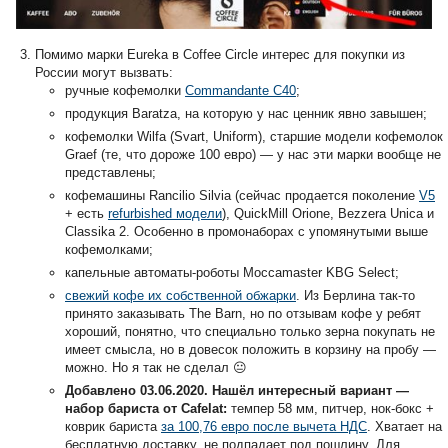
Помимо марки Eureka в Coffee Circle интерес для покупки из
России могут вызвать:
ручные кофемолки
Commandante C40
;
продукция Baratza, на которую у нас ценник явно завышен;
кофемолки Wilfa (Svart, Uniform), старшие модели кофемолок
Graef (те, что дороже 100 евро) — у нас эти марки вообще не
представлены;
кофемашины Rancilio Silvia (сейчас продается поколение
V5
+ есть
refurbished модели
), QuickMill Orione, Bezzera Unica и
Classika 2. Особенно в промонаборах с упомянутыми выше
кофемолками;
капельные автоматы-роботы Moccamaster KBG Select;
свежий кофе их собственной обжарки
. Из Берлина так-то
принято заказывать The Barn, но по отзывам кофе у ребят
хороший, понятно, что специально только зерна покупать не
имеет смысла, но в довесок положить в корзину на пробу —
можно. Но я так не сделал 😐
Добавлено 03.06.2020. Нашёл интересный вариант —
набор бариста от Cafelat:
темпер 58 мм, питчер, нок-бокс +
коврик бариста
за 100,76 евро после вычета НДС
. Хватает на
бесплатную доставку, не подпадает под пошлину. Для