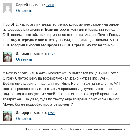
Сергей
12 Дек 19 в
12:00
Ответить
Про DHL. Часто эту путаницу встречаю которую мне самому на одном
из форумов разъяснили. Если интерент-магазин в Германии то под
DHL понимается обычная германская гос. почта. Аналог Почты России.
Поэтому и передали они в Почту России, а не сами доставляли. А тот
DHL который в России это вроде как DHL Express (но это не точно).
Ильдар
11 Фев 20 в
17:24
Ответить
А можно прояснить в какой момент VAT вычитается из цены на Coffee
Circle? Смотрю цену на кофемолку: написано «Prices incl. VAT».
Добавляю в корзину — цена та же. Иду в Help — там написано что VAT
они возвращают после того как им пришлешь документы которые
подтверждают получение мной товара в стране к которой применим
возврат VAT. Но у вас, судя по тексту, еще во время покупки VAT вычли.
Можно более подробно про этот момент?
Ильдар
11 Фев 20 в
17:28
Ответить
Вопрос отпал сам собой. После того как зарегистрировался