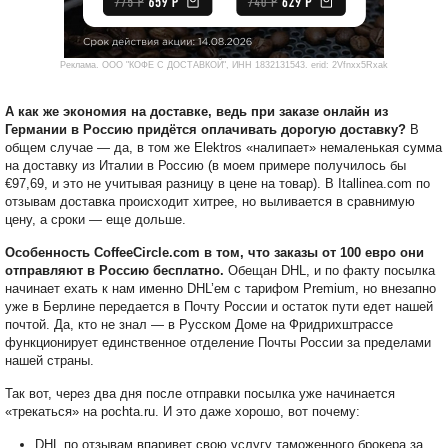
Реклама. ООО "КОФЕ С ДОСТАВКОЙ", ИНН 1832131543. erid: 2Vfnxx5Rxak
А как же экономия на доставке, ведь при заказе онлайн из
Германии в Россию придётся оплачивать дорогую доставку?
В
общем случае — да, в том же Elektros «налипает» немаленькая сумма
на доставку из Италии в Россию (в моем примере получилось бы
€97,69, и это не учитывая разницу в цене на товар). В Itallinea.com по
отзывам доставка происходит хитрее, но выливается в сравнимую
цену, а сроки — еще дольше.
Особенность CoffeeCircle.com в том, что заказы от 100 евро они
отправляют в Россию бесплатно.
Обещан DHL, и по факту посылка
начинает ехать к нам именно DHL’ем с тарифом Premium, но внезапно
уже в Берлине передается в Почту России и остаток пути едет нашей
почтой. Да, кто не знал — в Русском Доме на Фридрихштрассе
функционирует единственное отделение Почты России за пределами
нашей страны.
Так вот, через два дня после отправки посылка уже начинается
«трекаться» на pochta.ru. И это даже хорошо, вот почему:
DHL по отзывам впаривет свою услугу таможенного брокера за