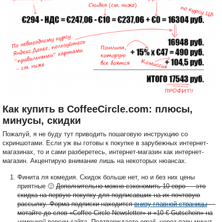
Как купить в CoffeeCircle.com: плюсы,
минусы, скидки
Пожалуй, я не буду тут приводить пошаговую инструкцию со
скриншотами. Если уж вы готовы к покупке в зарубежных интернет-
магазинах, то и сами разберетесь, интернет-магазин как интернет-
магазин. Акцентирую внимание лишь на некоторых нюансах.
Финита ля комедия. Скидок больше нет, но и без них цены
приятные 🙂
Дополнительно можно сэкономить 10 евро — это
скидка на первую покупку для подписавших на их почтовую
рассылку. Форма подписки находится
внизу главной страницы
—
мотайте до слов «Coffee Circle Newsletter» и «10 € Gutschein» на
немецкой
версии сайта. Подтверждаете email, через пару минут