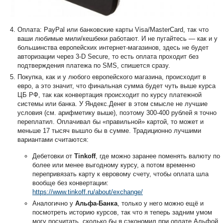
Оплата: PayPal или банковские карты Visa/MasterCard, так что
ваши любимые мили/кешбеки работают. И не пугайтесь — как и у
большинства европейских интернет-магазинов, здесь не будет
авторизации через 3-D Secure, то есть оплата проходит без
подтверждения платежа по SMS, спишется сразу.
Покупка, как и у любого европейского магазина, происходит в
евро, а это значит, что финальная сумма будет чуть выше курса
ЦБ РФ, так как конвертация происходит по курсу платежной
системы или банка. У Яндекс.Денег в этом смысле не лучшие
условия (см. арифметику выше), поэтому 300-400 рублей я точно
переплатил. Оплачивал бы «правильной» картой, то может и
меньше 17 тысяч вышло бы в сумме. Традиционно лучшими
вариантами считаются:
Дебетовки от
Tinkoff
, где можно заранее поменять валюту по
более или менее выгодному курсу, а потом временно
перепривязать карту к евровому счету, чтобы оплата шла
вообще без конвертации:
https://www.tinkoff.ru/about/exchange/
Аналогично у
Альфа-Банка
, только у него можно ещё и
посмотреть историю курсов, так что я теперь задним умом
могу посчитать, сколько бы я сэкономил при оплате Альфой