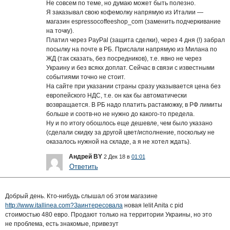
Не совсем по теме, но думаю может быть полезно.
Я заказывал свою кофемолку напрямую из Италии —
магазин espressocoffeeshop_com (заменить подчеркивание
на точку).
Платил через PayPal (защита сделки), через 4 дня (!) забрал
посылку на почте в РБ. Прислали напрямую из Милана по
ЖД (так сказать, без посредников), т.е. явно не через
Украину и без всякх доплат. Сейчас в связи с известными
событиями точно не стоит.
На сайте при указании страны сразу указывается цена без
европейского НДС, т.е. он как бы автоматически
возвращается. В РБ надо платить растаможку, в РФ лимиты
больше и соотв-но не нужно до какого-то предела.
Ну и по итогу обошлось еще дешевле, чем было указано
(сделали скидку за другой цвет/исполнение, поскольку не
оказалось нужной на складе, а я не хотел ждать).
Андрей BY
2 Дек 18 в
01:01
Ответить
Добрый день. Кто-нибудь слышал об этом магазине
http://www.itallinea.com?Заинтересовала
новая lelit Anita с pid
стоимостью 480 евро. Продают только на территории Украины, но это
не проблема, есть знакомые, привезут