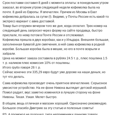
Срок поставки составил 8 дней с момента оплаты: в понедельник утром
заказал, во вторник утром следующей недели кофемолка была на
почте. 8 дней из Европы. Я впечатлен. Причем из Москвы в Екат
кофемолка добралась за сутки (!). Видимо, у Почты России есть какой-то
экспресс-вариант с авиа доставкой.
Товар был отгружен вечером того же дня, когда оплатил. Трек номер на
следующий день запросил через форму на сайте продавца, быстро
прислали, по нему потом в Почте России и отслеживал.
Кофемолка пришла в двух коробках, как и у Ильдара. Внешняя большая,
заполненная бумагой для смягчения, в ней сама кофемолка в родной
коробке. Большая коробка была в мешке, но его в почте вскрыли и
забрали.
Цена на момент заказа составила в рублях 24.5 т. р., плюс пошлина 1.5
т. р. наликом плюс комиссия 10% от пошлины.
Итого грубо говоря 26 т. р.
Сейчас конечно эти 335,29 евро будут уже дороже на наши деньги, но
тут что делать.
Сама кофемолка производит очень приятное впечатление. Серьезное
увесистое устройство. На ее фоне Нивона выглядит детской игрушкой.
Помол радует, вкус заметно изменился в лучшую сторону на фоне
Нивоны. Тихая. Узкая. Мелет быстро.
В общем, вещь отличная и магазин хороший. Однозначно рекомендую.
Большое спасибо Дмитрию за эту статью и полезные советы!
PS. А промокод не подошел, типа неприменим к данному товару.