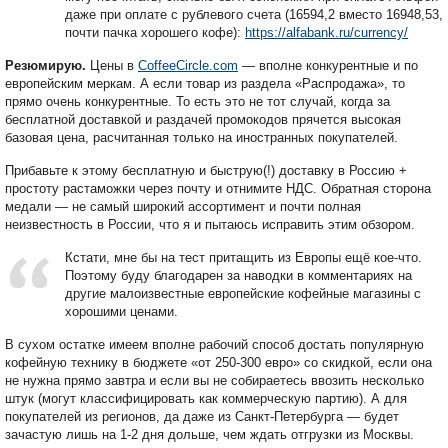
даже при оплате с рублевого счета (16594,2 вместо 16948,53,
почти пачка хорошего кофе):
https://alfabank.ru/currency/
Резюмирую.
Цены в
CoffeeCircle.com
— вполне конкурентные и по
европейским меркам. А если товар из раздела «Распродажа», то
прямо очень конкурентные. То есть это не тот случай, когда за
бесплатной доставкой и раздачей промокодов прячется высокая
базовая цена, расчитанная только на иностранных покупателей.
Прибавьте к этому бесплатную и быструю(!) доставку в Россию +
простоту растаможки через почту и отнимите НДС. Обратная сторона
медали — не самый широкий ассортимент и почти полная
неизвестность в России, что я и пытаюсь исправить этим обзором.
Кстати, мне бы на тест притащить из Европы ещё кое-что.
Поэтому буду благодарен за наводки в комментариях на
другие малоизвестные европейские кофейные магазины с
хорошими ценами.
В сухом остатке имеем вполне рабочий способ достать популярную
кофейную технику в бюджете «от 250-300 евро» со скидкой, если она
не нужна прямо завтра и если вы не собираетесь ввозить несколько
штук (могут классифицировать как коммерческую партию). А для
покупателей из регионов, да даже из Санкт-Петербурга — будет
зачастую лишь на 1-2 дня дольше, чем ждать отгрузки из Москвы.