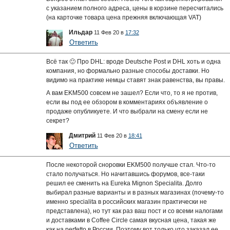
с указанием полного адреса, цены в корзине пересчитались
(на карточке товара цена прежняя включающая VAT)
Ильдар
11 Фев 20 в
17:32
Ответить
Всё так 🙂 Про DHL: вроде Deutsche Post и DHL хоть и одна
компания, но формально разные способы доставки. Но
видимо на практике немцы ставят знак равенства, вы правы.
А вам EKM500 совсем не зашел? Если что, то я не против,
если вы под ее обзором в комментариях объявление о
продаже опубликуете. И что выбрали на смену если не
секрет?
Дмитрий
11 Фев 20 в
18:41
Ответить
После некоторой сноровки EKM500 получше стал. Что-то
стало получаться. Но начитавшись форумов, все-таки
решил ее сменить на Eureka Mignon Specialita. Долго
выбирал разные варианты и в разных магазинах (почему-то
именно specialita в российских магазин практически не
представлена), но тут как раз ваш пост и со всеми налогами
и доставками в Coffee Cirсle самая вкусная цена, такая же
как на perfetto в России. Поэтому вот только что заказал ее.