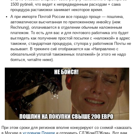
1500 рублей, что ведет к непредвиденным расходам + сама
процедура растаможки занимает некоторое время.
А при импорте Почтой России все гораздо проще — пошлина,
автоматически высчитанная по приложенному инвойсу (
нем.
Rechnung), оплачивается в отделении обычным наложенным
платежом. То есть для вас и для почтового работника это будет
выглядеть как получение простой посылки с «наложкой» в адрес
таможни, стандартная процедура, ступора у работников Почты не
вызывает. В трекинге сиё отображается как «Направлено с
обязательной уплатой таможенных платежей» (и этого не надо
бояться, читайте ниже).
При этом сроки для регионов вполне конкурируют со схемой «заказать
в Москве в
условном Плеере
и отправить СДЭКом/ПЭКом». Вот вам