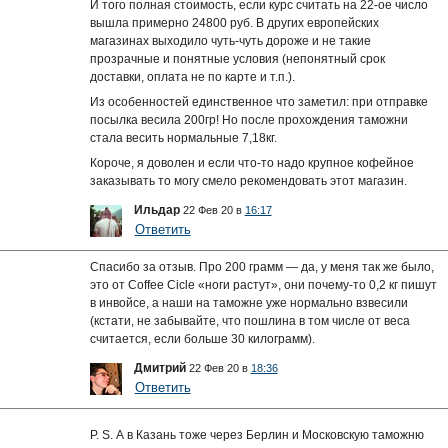
И того полная стоимость, если курс считать на 22-ое число
вышла примерно 24800 руб. В других европейских
магазинах выходило чуть-чуть дороже и не такие
прозрачные и понятные условия (непонятный срок
доставки, оплата не по карте и т.п.).
Из особенностей единственное что заметил: при отправке
посылка весила 200гр! Но после прохождения таможни
стала весить нормальные 7,18кг.
Короче, я доволен и если что-то надо крупное кофейное
заказывать то могу смело рекомендовать этот магазин.
Ильдар
22 Фев 20 в
16:17
Ответить
Спасибо за отзыв. Про 200 грамм — да, у меня так же было,
это от Coffee Cicle «ноги растут», они почему-то 0,2 кг пишут
в инвойсе, а наши на таможне уже нормально взвесили
(кстати, не забывайте, что пошлина в том числе от веса
считается, если больше 30 килограмм).
Дмитрий
22 Фев 20 в
18:36
Ответить
P. S. А в Казань тоже через Берлин и Московскую таможню