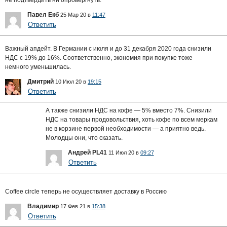
не подтвердить ни опровергнуть.
Павел Екб
25 Мар 20 в
11:47
Ответить
Важный апдейт. В Германии с июля и до 31 декабря 2020 года снизили
НДС с 19% до 16%. Соответственно, экономия при покупке тоже
немного уменьшилась.
Дмитрий
10 Июл 20 в
19:15
Ответить
А также снизили НДС на кофе — 5% вместо 7%. Снизили
НДС на товары продовольствия, хоть кофе по всем меркам
не в корзине первой необходимости — а приятно ведь.
Молодцы они, что сказать.
Андрей PL41
11 Июл 20 в
09:27
Ответить
Coffee circle теперь не осуществляет доставку в Россию
Владимир
17 Фев 21 в
15:38
Ответить