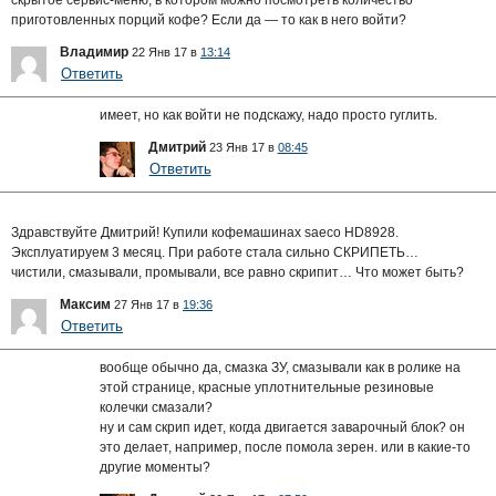
скрытое сервис-меню, в котором можно посмотреть количество
приготовленных порций кофе? Если да — то как в него войти?
Владимир
22 Янв 17 в
13:14
Ответить
имеет, но как войти не подскажу, надо просто гуглить.
Дмитрий
23 Янв 17 в
08:45
Ответить
Здравствуйте Дмитрий! Купили кофемашинах saeco HD8928.
Эксплуатируем 3 месяц. При работе стала сильно СКРИПЕТЬ…
чистили, смазывали, промывали, все равно скрипит… Что может быть?
Максим
27 Янв 17 в
19:36
Ответить
вообще обычно да, смазка ЗУ, смазывали как в ролике на
этой странице, красные уплотнительные резиновые
колечки смазали?
ну и сам скрип идет, когда двигается заварочный блок? он
это делает, например, после помола зерен. или в какие-то
другие моменты?