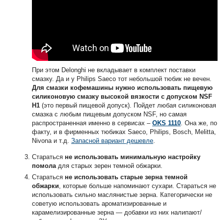
При этом Delonghi не вкладывает в комплект поставки
смазку. Да и у Philips Saeco тот небольшой тюбик не вечен.
Для смазки кофемашины нужно использовать пищевую
силиконовую смазку высокой вязкости с допуском NSF
H1
(это первый пищевой допуск). Пойдет любая силиконовая
смазка с любым пищевым допуском NSF, но самая
распространенная именно в сервисах –
OKS 1110
. Она же, по
факту, и в фирменных тюбиках Saeco, Philips, Bosch, Melitta,
Nivona и т.д.
Запасной вариант дешевле
.
Стараться
не использовать минимальную настройку
помола
для старых зерен темной обжарки.
Стараться
не использовать старые зерна темной
обжарки
, которые больше напоминают сухари. Стараться не
использовать сильно маслянистые зерна. Категорически не
советую использовать ароматизированные и
карамелизированные зерна — добавки из них налипают/