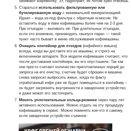
забивают кофемолку, ЗУ, гидротракт, их потом хрен отмоешь.
Стараться
использовать фильтрованную или
бутилированную воду
с минимальной минерализацией.
Идеал – вода из-под фильтра с обратным осмосом. Не
оставлять воду в баке кофемашины более чем на 2-3 дня.
При отъездах – выливать её. При длительных отъездах,
если это возможно, производить «выпуск пара» — такой
пункт часто бывает в меню обслуживания кофемашины.
Очищать контейнер для отходов
(кофейного жмыха)
всегда, когда вы достаете его из машины, и строго на
включенном аппарате. Все модели кофемашин считают, что
после доставания контейнера, вы его опустошили. Так как
они просто считают количество приготовленных порций до
запроса на его очистку, счетчик будет сброшен и машина
снова запросит выбросить жмых, когда по факту
отработанный кофе уже не будет помещаться в контейнер –
он будет загрязнять внутренности и заварочное устройство,
и даже может его застопорить.
Менять уплотнительные кольца-резинки
через пару лет
активного использования. Можно отдать на эту процедуру
кофемашину в сервис. Можно поменять кое-что и самому,
если заварочное устройство съемное.