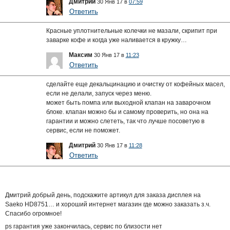
Дмитрий
30 Янв 17 в
07:59
Ответить
Красные уплотнительные колечки не мазали, скрипит при
заварке кофе и когда уже наливается в кружку…
Максим
30 Янв 17 в
11:23
Ответить
сделайте еще декальцинацию и очистку от кофейных масел,
если не делали, запуск через меню.
может быть помпа или выходной клапан на заварочном
блоке. клапан можно бы и самому проверить, но она на
гарантии и можно слететь, так что лучше посоветую в
сервис, если не поможет.
Дмитрий
30 Янв 17 в
11:28
Ответить
Дмитрий добрый день, подскажите артикул для заказа дисплея на
Saeko HD8751… и хороший интернет магазин где можно заказать з.ч.
Спасибо огромное!
ps гарантия уже закончилась, сервис по близости нет