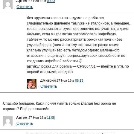
Артем
27 Ноя 16 в
00:33
Ответить
без пружинки клапан по задумке не работает,
следовательно давление там уже не эталонное, а меньшее,
кофе проваривается хуже. оно конечно получается, и даже
больше, если вы грамотно затрамбовали кофейную
таблетку, то можно рассматривать рожок как почти «без
улучшайзера» (почти потому что там все равно кроме
клапана улучшайзер есть методом одного маленького
отверстия по центру), прогрессируя свои способности по
созданию кофейной таблетки 😉
артикул рожка для poemia — CP9064/01 — вбейте в гугл, по
первой же ссылке продают
Дмитрий
27 Ноя 16 в
08:13
Ответить
Спасибо большое. Как я понял купить только клапан без рожка не
вариант? Ещё раз спасибо.
Артем
27 Ноя 16 в
11:06
Ответить