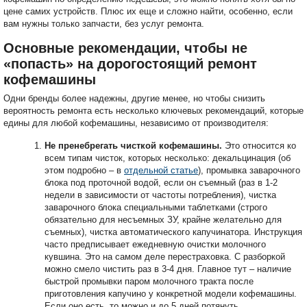
цене самих устройств. Плюс их еще и сложно найти, особенно, если
вам нужны только запчасти, без услуг ремонта.
Основные рекомендации, чтобы не
«попасть» на дорогостоящий ремонт
кофемашины
Одни бренды более надежны, другие менее, но чтобы снизить
вероятность ремонта есть несколько ключевых рекомендаций, которые
едины для любой кофемашины, независимо от производителя:
Не пренебрегать чисткой кофемашины.
Это относится ко
всем типам чисток, которых несколько: декальцинация (об
этом подробно – в
отдельной статье
), промывка заварочного
блока под проточной водой, если он съемный (раз в 1-2
недели в зависимости от частоты потребления), чистка
заварочного блока специальными таблетками (строго
обязательно для несъемных ЗУ, крайне желательно для
съемных), чистка автоматического капучинатора. Инструкция
часто предписывает ежедневную очистки молочного
кувшина. Это на самом деле перестраховка. С разборкой
можно смело чистить раз в 3-4 дня. Главное тут – наличие
быстрой промывки паром молочного тракта после
приготовления капучино у конкретной модели кофемашины.
Если оно есть, то можно и до 5 дней потянуть.