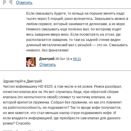
Ответить
Если смазывать будете, то кольца на поршне менять надо
тысяч через 5 порций, рано волнуетесь. Заказывать можно в
любом сервисе, который занимается делонгами, а их море.
Немного смазывать еще полезно вал, по которому ездит
весь заварник вверх-вниз. Если посмотреть на отсек, где
располагается заварник, то там на задней стенке виден
длинный металлический вал с резьбой — это он. Смазывать
немного, без фанатизма!
Дмитрий
28 Окт 16 в
09:21
Ответить
Здравствуйте,Дмитрий!
Чистил кофемашину HD 8325, в том числе и её рожок. Рожок разобрал,
почистил клапан,все ок. Но вот случилась беда, при обратной сборке
клапана (по неопытности своей) сломал ту частичку клапана, на
которой крепится пружинка. Собрал без пружинки, но как это повлияет
на работоспособность, не подскажете? Так то вроде кофе получается,
но мне кажется, что стал меньше напор струи подаваемого кофе. И
если владеете информацией, где приобрести сам клапан для данного
рожка? Спасибо.