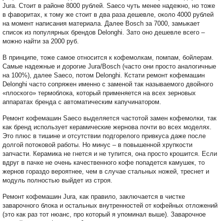
Jura. Стоит в районе 8000 рублей. Saeco чуть менее надежно, но тоже
в фаворитах, к тому же стоит в два раза дешевле, около 4000 рублей
на момент написания материала. Далее Bosch за 7000, замыкает
список из популярных брендов Delonghi. Зато оно дешевле всего –
можно найти за 2000 руб.
В принципе, тоже самое относится к кофемолкам, помпам, бойлерам.
Самые надежные и дорогие Jura/Bosch (часто они просто аналогичные
на 100%), далее Saeco, потом Delonghi. Кстати ремонт кофемашин
Delonghi часто сопряжен именно с заменой так называемого двойного
«плоского» термоблока, который применяется на всех зерновых
аппаратах бренда с автоматическим капучинатором.
Ремонт кофемашин Saeco выделяется частотой замен кофемолки, так
как бренд использует керамические жернова почти во всех моделях.
Это плюс в тишине и отсутствии подгорелого привкуса даже после
долгой потоковой работы. Но минус – в повышенной хрупкости
запчасти. Керамика не гнется и не тупится, она просто крошится. Если
вдруг в пачке не очень качественного кофе попадется камушек, то
жернов гораздо вероятнее, чем в случае стальных ножей, треснет и
модуль полностью выйдет из строя.
Ремонт кофемашин Jura, как правило, заключается в чистке
заварочного блока и остальных внутренностей от кофейных отложений
(это как раз тот нюанс, про который я упоминал выше). Заварочное