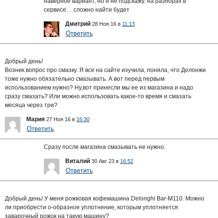
наверное вариант, но я не подскажу. на разборах в
сервисе… сложно найти будет
Дмитрий
28 Ноя 16 в
11:13
Ответить
Добрый день!
Возник вопрос про смазку. Я все на сайте изучила, поняла, что Делонжи
тоже нужно обязательно смазывать. А вот перед первым
использованием нужно? Ну,вот принесли мы ее из магазина и надо
сразу смазать? Или можно использовать какое-то время и смазать
месяца через три?
Мария
27 Ноя 16 в
16:30
Ответить
Сразу после магазина смазывать не нужно.
Виталий
30 Авг 23 в
16:52
Ответить
Добрый день! У меня рожковая кофемашина Delonghi Bar-M110. Можно
ли приобрести о-образное уплотнение, которым уплотняется
заварочный рожок на такую машину?