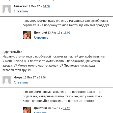
Алексей
12 Янв 17 в
14:58
Ответить
наверное можно, надо гуглить в магазинах запчастей или в
сервисах, я не подскажу точное место, где его вам продадут.
Дмитрий
13 Янв 17 в
15:09
Ответить
Здравствуйте.
Недавно столкнулся с проблемой покупки запчастей для кофемашины.
У меня Nivona 831 протекает мультиклапан, подскажите, где можно
заказать? Может можно чем-то заклеить? Протекает часть куда
вставляются трубки.
Игорь
16 Янв 17 в
23:36
Ответить
я их не ремонтирую, извините, не подскажу. разве что
подсказка, наверняка клапан такой же, что у мелитты и
боша, попробуйте сравнить по фото в интернете.
Дмитрий
20 Янв 17 в
12:23