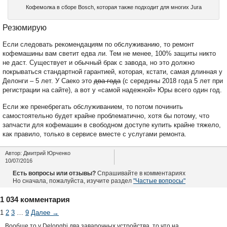
Кофемолка в сборе Bosch, которая также подходит для многих Jura
Резюмирую
Если следовать рекомендациям по обслуживанию, то ремонт
кофемашины вам светит едва ли. Тем не менее, 100% защиты никто
не даст. Существует и обычный брак с завода, но это должно
покрываться стандартной гарантией, которая, кстати, самая длинная у
Делонги – 5 лет. У Саеко это
два года
(с середины 2018 года 5 лет при
регистрации на сайте), а вот у «самой надежной» Юры всего один год.
Если же пренебрегать обслуживанием, то потом починить
самостоятельно будет крайне проблематично, хотя бы потому, что
запчасти для кофемашин в свободном доступе купить крайне тяжело,
как правило, только в сервисе вместе с услугами ремонта.
Автор: Дмитрий Юрченко
10/07/2016
Есть вопросы или отзывы?
Спрашивайте в комментариях
Но сначала, пожалуйста, изучите раздел
"Частые вопросы"
1 034 комментария
1
2
3
…
9
Далее →
Вообще то у Delonghi два заварочных устройства, то что на