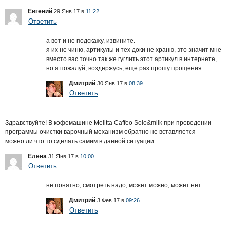
Евгений
29 Янв 17 в
11:22
Ответить
а вот и не подскажу, извините.
я их не чиню, артикулы и тех доки не храню, это значит мне
вместо вас точно так же гуглить этот артикул в интернете,
но я пожалуй, воздержусь, еще раз прошу прощения.
Дмитрий
30 Янв 17 в
08:39
Ответить
Здравствуйте! В кофемашине Melitta Caffeo Solo&milk при проведении
программы очистки варочный механизм обратно не вставляется —
можно ли что то сделать самим в данной ситуации
Елена
31 Янв 17 в
10:00
Ответить
не понятно, смотреть надо, может можно, может нет
Дмитрий
3 Фев 17 в
09:26
Ответить