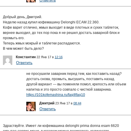
Ответить
Добрый день, Дмитрий.
Неделю назад купил кофемашину Delonghi ECAM 22.360.
Кофе варит отлично, жмых выходит в виде плотных и сухих таблеток,
вернее выходил, до тех пор пока я не решил достать заварной блок и
промыть его.
Теперь жмых мокрый и таблетки распадаются.
В чем может быть дело?
Константин
22 Янв 17 в
12:16
Ответить
не просушили заварник перед тем, как поставить назад?
достать снова, промыть, высушить, поставить назад.
другой вариант — вы поменяли помол, крепость или объем
напитка и это просто совпало с чисткой заварника.
https://101kofemashina.ru/faq/#faq10
Дмитрий
23 Янв 17 в
08:44
Ответить
Здраствуйте. Имеет ли кофемашина delonghi prima donna esam 6620