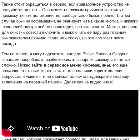
Также стоит обращаться в сервис, если заварочное устройство не
получается достать. Оно может по разным причинам застрять в
промежуточном положении, но вообще такое бывает редко. В этом
случае обычно кофемашина не реагирует ни на какие кнопки, и никаких
шевелений внутри ней не происходит, она «зависает». Можно, конечно,
для очистки совести включить и выключить её пару раз главным
выключателем (обычно сзади или сбоку), но это помогает почти
никогда.
Тем не менее, я могу подсказать, как для Philips Saeco и Gaggia с
экранами попробовать разблокировать заварник самому, это не так
сложно. Нужно
зайти в сервисное меню кофемашины
, его еще
называют тестовым меню: зажать две клавиши «приготовление
эспрессо» и «меню», и не отжимая их нажать однократно клавишу
включения на передней панели. Далее как на видео ниже:
Ниже видео, которое показывает процесс по шагам для машин без