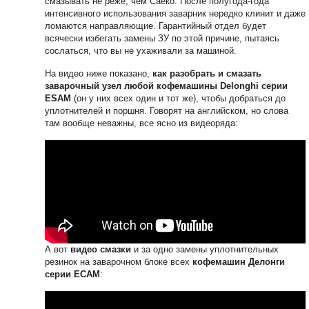
смазывать не реже, чем Саеко. После полугода-года
интенсивного использования заварник нередко клинит и даже
ломаются направляющие. Гарантийный отдел будет
всячески избегать замены ЗУ по этой причине, пытаясь
сослаться, что вы не ухаживали за машиной.
На видео ниже показано,
как разобрать и смазать
заварочный узел любой кофемашины Delonghi серии
ESAM
(он у них всех один и тот же), чтобы добраться до
уплотнителей и поршня. Говорят на английском, но слова
там вообще неважны, все ясно из видеоряда:
А вот
видео смазки
и за одно замены уплотнительных
резинок на заварочном блоке всех
кофемашин Делонги
серии ECAM
: