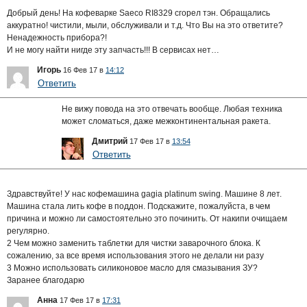
Добрый день! На кофеварке Saeco RI8329 сгорел тэн. Обращались
аккуратно! чистили, мыли, обслуживали и т.д. Что Вы на это ответите?
Ненадежность прибора?!
И не могу найти нигде эту запчасть!!! В сервисах нет…
Игорь
16 Фев 17 в
14:12
Ответить
Не вижу повода на это отвечать вообще. Любая техника
может сломаться, даже межконтинентальная ракета.
Дмитрий
17 Фев 17 в
13:54
Ответить
Здравствуйте! У нас кофемашина gagia platinum swing. Машине 8 лет.
Машина стала лить кофе в поддон. Подскажите, пожалуйста, в чем
причина и можно ли самостоятельно это починить. От накипи очищаем
регулярно.
2 Чем можно заменить таблетки для чистки заварочного блока. К
сожалению, за все время использования этого не делали ни разу
3 Можно использовать силиконовое масло для смазывания ЗУ?
Заранее благодарю
Анна
17 Фев 17 в
17:31