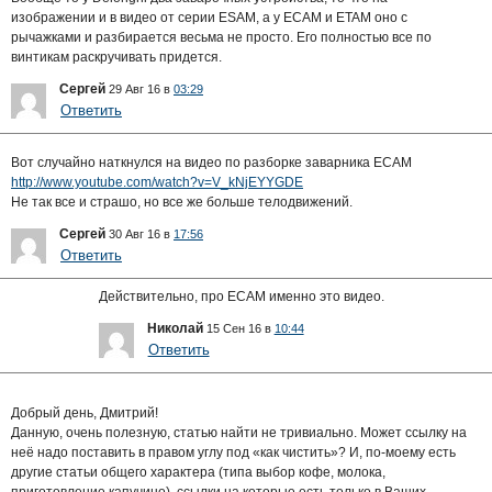
изображении и в видео от серии ESAM, а у ECAM и ETAM оно с
рычажками и разбирается весьма не просто. Его полностью все по
винтикам раскручивать придется.
Сергей
29 Авг 16 в
03:29
Ответить
Вот случайно наткнулся на видео по разборке заварника ECAM
http://www.youtube.com/watch?v=V_kNjEYYGDE
Не так все и страшо, но все же больше телодвижений.
Сергей
30 Авг 16 в
17:56
Ответить
Действительно, про ЕCAM именно это видео.
Николай
15 Сен 16 в
10:44
Ответить
Добрый день, Дмитрий!
Данную, очень полезную, статью найти не тривиально. Может ссылку на
неё надо поставить в правом углу под «как чистить»? И, по-моему есть
другие статьи общего характера (типа выбор кофе, молока,