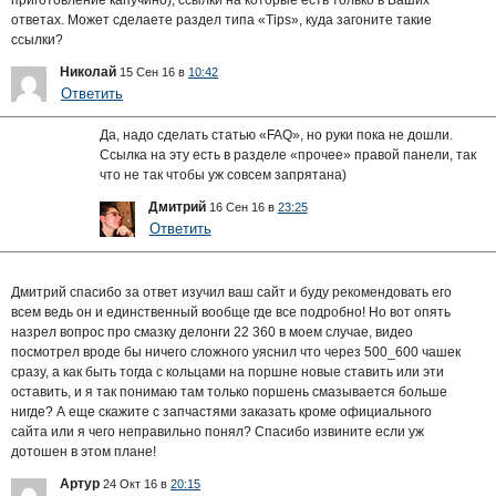
приготовление капучино), ссылки на которые есть только в Ваших
ответах. Может сделаете раздел типа «Tips», куда загоните такие
ссылки?
Николай
15 Сен 16 в
10:42
Ответить
Да, надо сделать статью «FAQ», но руки пока не дошли.
Ссылка на эту есть в разделе «прочее» правой панели, так
что не так чтобы уж совсем запрятана)
Дмитрий
16 Сен 16 в
23:25
Ответить
Дмитрий спасибо за ответ изучил ваш сайт и буду рекомендовать его
всем ведь он и единственный вообще где все подробно! Но вот опять
назрел вопрос про смазку делонги 22 360 в моем случае, видео
посмотрел вроде бы ничего сложного уяснил что через 500_600 чашек
сразу, а как быть тогда с кольцами на поршне новые ставить или эти
оставить, и я так понимаю там только поршень смазывается больше
нигде? А еще скажите с запчастями заказать кроме официального
сайта или я чего неправильно понял? Спасибо извините если уж
дотошен в этом плане!
Артур
24 Окт 16 в
20:15