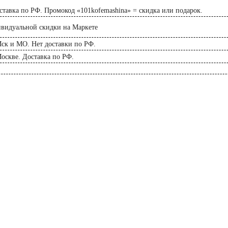
тавка по РФ. Промокод «101kofemashina» = скидка или подарок.
ивидуальной скидки на Маркете
Мск и МО. Нет доставки по РФ.
оскве. Доставка по РФ.